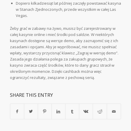
Dopiero kilkadziesiąt lat później zaczęły powstawać kasyna
w Stanach Zjednoczonych, przede wszystkim w całej Las
Vegas.
Żeby grać w zabawy na żywo, musisz być zarejestrowany w
całej kasynie online i mieć środki pod saldzie. W niektórych
kasynach dostępne są wersje demo, aby zaznajomić się z ich
zasadami i opcjami. Aby je wypróbować, nie musisz spełniać
wpłaty, wystarczy przycisnąć klawisz „Zagraj w wersję demo”.
Zasada jego działania polega za zakupach grupowych, że
kasyno zwraca część środków, które to dany gracz stracił w
określonym momencie. Dzięki cashback można więc
ograniczyć rezultaty, związane z pechową serią.
SHARE THIS ENTRY