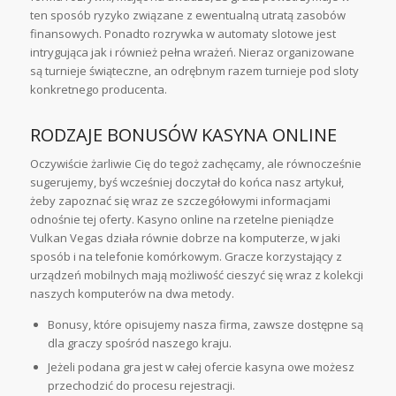
ten sposób ryzyko związane z ewentualną utratą zasobów
finansowych. Ponadto rozrywka w automaty slotowe jest
intrygująca jak i również pełna wrażeń. Nieraz organizowane
są turnieje świąteczne, an odrębnym razem turnieje pod sloty
konkretnego producenta.
RODZAJE BONUSÓW KASYNA ONLINE
Oczywiście żarliwie Cię do tegoż zachęcamy, ale równocześnie
sugerujemy, byś wcześniej doczytał do końca nasz artykuł,
żeby zapoznać się wraz ze szczegółowymi informacjami
odnośnie tej oferty. Kasyno online na rzetelne pieniądze
Vulkan Vegas działa równie dobrze na komputerze, w jaki
sposób i na telefonie komórkowym. Gracze korzystający z
urządzeń mobilnych mają możliwość cieszyć się wraz z kolekcji
naszych komputerów na dwa metody.
Bonusy, które opisujemy nasza firma, zawsze dostępne są
dla graczy spośród naszego kraju.
Jeżeli podana gra jest w całej ofercie kasyna owe możesz
przechodzić do procesu rejestracji.