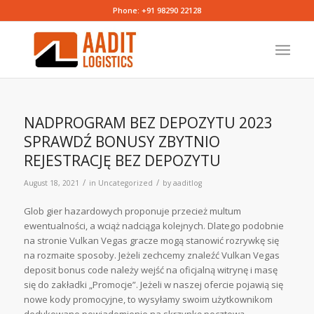
Phone: +91 98290 22128
NADPROGRAM BEZ DEPOZYTU 2023
SPRAWDŹ BONUSY ZBYTNIO
REJESTRACJĘ BEZ DEPOZYTU
/
/
August 18, 2021
in
Uncategorized
by
aaditlog
Glob gier hazardowych proponuje przecież multum
ewentualności, a wciąż nadciąga kolejnych. Dlatego podobnie
na stronie Vulkan Vegas gracze mogą stanowić rozrywkę się
na rozmaite sposoby. Jeżeli zechcemy znaleźć Vulkan Vegas
deposit bonus code należy wejść na oficjalną witrynę i masę
się do zakładki „Promocje”. Jeżeli w naszej ofercie pojawią się
nowe kody promocyjne, to wysyłamy swoim użytkownikom