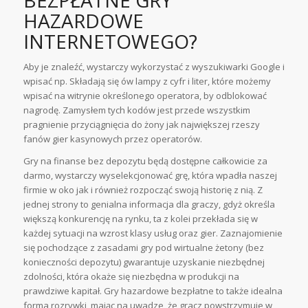
BEZPŁATNE GRY
HAZARDOWE
INTERNETOWEGO?
Aby je znaleźć, wystarczy wykorzystać z wyszukiwarki Google i
wpisać np. Składają się ów lampy z cyfr i liter, które możemy
wpisać na witrynie określonego operatora, by odblokować
nagrodę. Zamysłem tych kodów jest przede wszystkim
pragnienie przyciągnięcia do żony jak największej rzeszy
fanów gier kasynowych przez operatorów.
Gry na finanse bez depozytu będą dostępne całkowicie za
darmo, wystarczy wyselekcjonować grę, która wpadła naszej
firmie w oko jak i również rozpocząć swoją historię z nią. Z
jednej strony to genialna informacja dla graczy, gdyż określa
większą konkurencję na rynku, ta z kolei przekłada się w
każdej sytuacji na wzrost klasy usług oraz gier. Zaznajomienie
się pochodzące z zasadami gry pod wirtualne żetony (bez
konieczności depozytu) gwarantuje uzyskanie niezbędnej
zdolności, która okaże się niezbędna w produkcji na
prawdziwe kapitał. Gry hazardowe bezpłatne to także idealna
forma rozrywki, mając na uwadze, że gracz powstrzymuje w