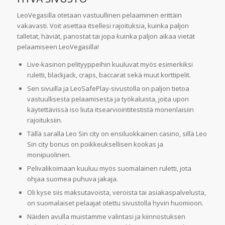
LeoVegasilla otetaan vastuullinen pelaaminen erittäin
vakavasti. Voit asettaa itsellesi rajoituksia, kuinka paljon
talletat, häviät, panostat tai jopa kuinka paljon aikaa vietät
pelaamiseen LeoVegasilla!
Live-kasinon pelityyppeihin kuuluvat myös esimerkiksi
ruletti, blackjack, craps, baccarat sekä muut korttipelit.
Sen sivuilla ja LeoSafePlay-sivustolla on paljon tietoa
vastuullisesta pelaamisesta ja työkaluista, joita upon
käytettävissä iso liuta itsearviointitestistä monenlaisiin
rajoituksiin.
Tällä saralla Leo Sin city on ensiluokkainen casino, sillä Leo
Sin city bonus on poikkeuksellisen kookas ja
monipuolinen.
Pelivalikoimaan kuuluu myös suomalainen ruletti, jota
ohjaa suomea puhuva jakaja.
Oli kyse siis maksutavoista, veroista tai asiakaspalvelusta,
on suomalaiset pelaajat otettu sivustolla hyvin huomioon.
Näiden avulla muistamme valintasi ja kiinnostuksen