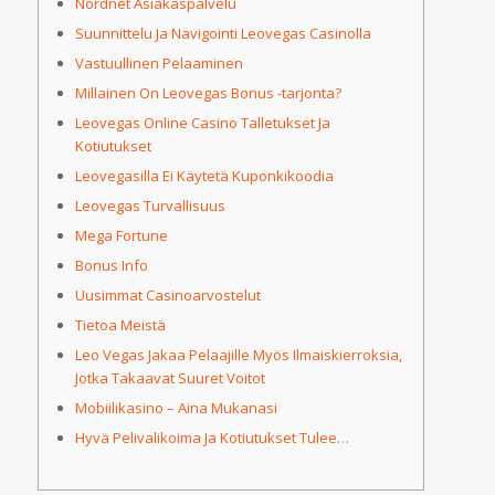
Nordnet Asiakaspalvelu
Suunnittelu Ja Navigointi Leovegas Casinolla
Vastuullinen Pelaaminen
Millainen On Leovegas Bonus -tarjonta?
Leovegas Online Casino Talletukset Ja
Kotiutukset
Leovegasilla Ei Käytetä Kuponkikoodia
Leovegas Turvallisuus
Mega Fortune
Bonus Info
Uusimmat Casinoarvostelut
Tietoa Meistä
Leo Vegas Jakaa Pelaajille Myös Ilmaiskierroksia,
Jotka Takaavat Suuret Voitot
Mobiilikasino – Aina Mukanasi
Hyvä Pelivalikoima Ja Kotiutukset Tulee…