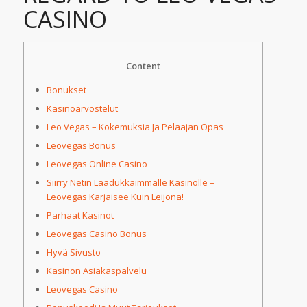
CASINO
Content
Bonukset
Kasinoarvostelut
Leo Vegas – Kokemuksia Ja Pelaajan Opas
Leovegas Bonus
Leovegas Online Casino
Siirry Netin Laadukkaimmalle Kasinolle –
Leovegas Karjaisee Kuin Leijona!
Parhaat Kasinot
Leovegas Casino Bonus
Hyvä Sivusto
Kasinon Asiakaspalvelu
Leovegas Casino