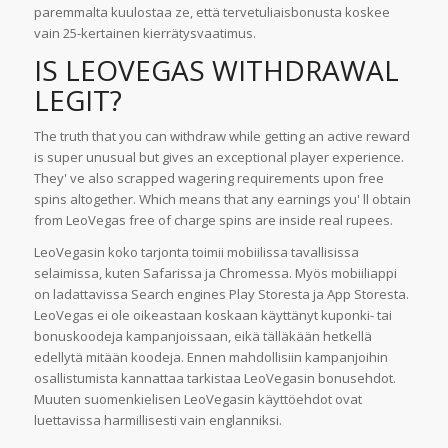
paremmalta kuulostaa ze, että tervetuliaisbonusta koskee
vain 25-kertainen kierrätysvaatimus.
IS LEOVEGAS WITHDRAWAL
LEGIT?
The truth that you can withdraw while getting an active reward
is super unusual but gives an exceptional player experience.
They' ve also scrapped wagering requirements upon free
spins altogether. Which means that any earnings you' ll obtain
from LeoVegas free of charge spins are inside real rupees.
LeoVegasin koko tarjonta toimii mobiilissa tavallisissa
selaimissa, kuten Safarissa ja Chromessa. Myös mobiiliappi
on ladattavissa Search engines Play Storesta ja App Storesta.
LeoVegas ei ole oikeastaan koskaan käyttänyt kuponki- tai
bonuskoodeja kampanjoissaan, eikä tälläkään hetkellä
edellytä mitään koodeja. Ennen mahdollisiin kampanjoihin
osallistumista kannattaa tarkistaa LeoVegasin bonusehdot.
Muuten suomenkielisen LeoVegasin käyttöehdot ovat
luettavissa harmillisesti vain englanniksi.