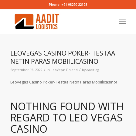
Phone: +91 98290 22128
LEOVEGAS CASINO POKER- TESTAA
NETIN PARAS MOBIILICASINO
/
/
September 15, 2022
in
LeoVegas Finland
by
aaditlog
Leovegas Casino Poker- Testaa Netin Paras Mobiilicasino!
NOTHING FOUND WITH
REGARD TO LEO VEGAS
CASINO