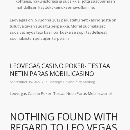
kohteesi, hakuhistoriasi ja suosikkisi, jotta saat parhaan
mahdollisen käyttökokemuksen sivuillamme.
LeoVegas on jo vuonna 2012 perustettu nettikasino, josta on
tullut valtavan suosittu pelipaikka. Monet suomalaiset
suosivat myös tätä kasinoa, koska se sopii täydellisesti
suomalaisten pelaajien tarpeisiin.
LEOVEGAS CASINO POKER- TESTAA
NETIN PARAS MOBIILICASINO
/
/
September 15, 2022
in
LeoVegas Finland
by
aaditlog
Leovegas Casino Poker- Testaa Netin Paras Mobiilicasino!
NOTHING FOUND WITH
REGARD TO LEO VEGAS