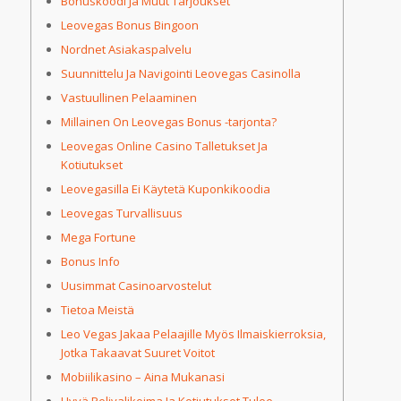
Bonuskoodi Ja Muut Tarjoukset
Leovegas Bonus Bingoon
Nordnet Asiakaspalvelu
Suunnittelu Ja Navigointi Leovegas Casinolla
Vastuullinen Pelaaminen
Millainen On Leovegas Bonus -tarjonta?
Leovegas Online Casino Talletukset Ja
Kotiutukset
Leovegasilla Ei Käytetä Kuponkikoodia
Leovegas Turvallisuus
Mega Fortune
Bonus Info
Uusimmat Casinoarvostelut
Tietoa Meistä
Leo Vegas Jakaa Pelaajille Myös Ilmaiskierroksia,
Jotka Takaavat Suuret Voitot
Mobiilikasino – Aina Mukanasi