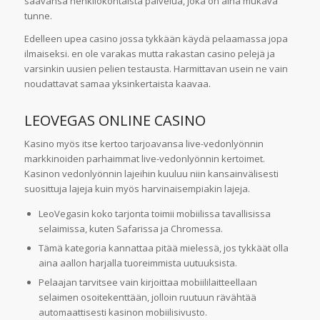
saavansa henkilökohtaista palvelua, joka on aina mukava
tunne.
Edelleen upea casino jossa tykkään käydä pelaamassa jopa
ilmaiseksi. en ole varakas mutta rakastan casino pelejä ja
varsinkin uusien pelien testausta. Harmittavan usein ne vain
noudattavat samaa yksinkertaista kaavaa.
LEOVEGAS ONLINE CASINO
Kasino myös itse kertoo tarjoavansa live-vedonlyönnin
markkinoiden parhaimmat live-vedonlyönnin kertoimet.
Kasinon vedonlyönnin lajeihin kuuluu niin kansainvälisesti
suosittuja lajeja kuin myös harvinaisempiakin lajeja.
LeoVegasin koko tarjonta toimii mobiilissa tavallisissa
selaimissa, kuten Safarissa ja Chromessa.
Tämä kategoria kannattaa pitää mielessä, jos tykkäät olla
aina aallon harjalla tuoreimmista uutuuksista.
Pelaajan tarvitsee vain kirjoittaa mobiililaitteellaan
selaimen osoitekenttään, jolloin ruutuun rävähtää
automaattisesti kasinon mobiilisivusto.