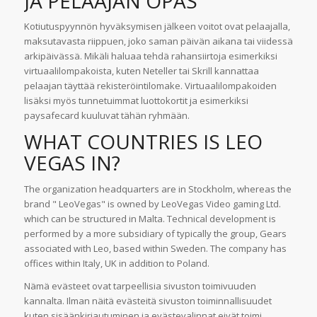
JA PELAAJAN OPAS
Kotiutuspyynnön hyväksymisen jälkeen voitot ovat pelaajalla,
maksutavasta riippuen, joko saman päivän aikana tai viidessä
arkipäivässä. Mikäli haluaa tehdä rahansiirtoja esimerkiksi
virtuaalilompakoista, kuten Neteller tai Skrill kannattaa
pelaajan täyttää rekisteröintilomake. Virtuaalilompakoiden
lisäksi myös tunnetuimmat luottokortit ja esimerkiksi
paysafecard kuuluvat tähän ryhmään.
WHAT COUNTRIES IS LEO
VEGAS IN?
The organization headquarters are in Stockholm, whereas the
brand " LeoVegas" is owned by LeoVegas Video gaming Ltd.
which can be structured in Malta. Technical development is
performed by a more subsidiary of typically the group, Gears
associated with Leo, based within Sweden. The company has
offices within Italy, UK in addition to Poland.
Nämä evästeet ovat tarpeellisia sivuston toimivuuden
kannalta. Ilman näitä evästeitä sivuston toiminnallisuudet
kuten sisäänkirjautuminen ja evästevalinnat eivät toimi.