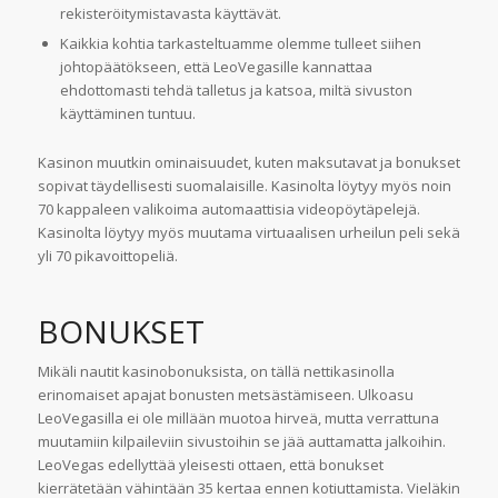
rekisteröitymistavasta käyttävät.
Kaikkia kohtia tarkasteltuamme olemme tulleet siihen
johtopäätökseen, että LeoVegasille kannattaa
ehdottomasti tehdä talletus ja katsoa, miltä sivuston
käyttäminen tuntuu.
Kasinon muutkin ominaisuudet, kuten maksutavat ja bonukset
sopivat täydellisesti suomalaisille. Kasinolta löytyy myös noin
70 kappaleen valikoima automaattisia videopöytäpelejä.
Kasinolta löytyy myös muutama virtuaalisen urheilun peli sekä
yli 70 pikavoittopeliä.
BONUKSET
Mikäli nautit kasinobonuksista, on tällä nettikasinolla
erinomaiset apajat bonusten metsästämiseen. Ulkoasu
LeoVegasilla ei ole millään muotoa hirveä, mutta verrattuna
muutamiin kilpaileviin sivustoihin se jää auttamatta jalkoihin.
LeoVegas edellyttää yleisesti ottaen, että bonukset
kierrätetään vähintään 35 kertaa ennen kotiuttamista. Vieläkin