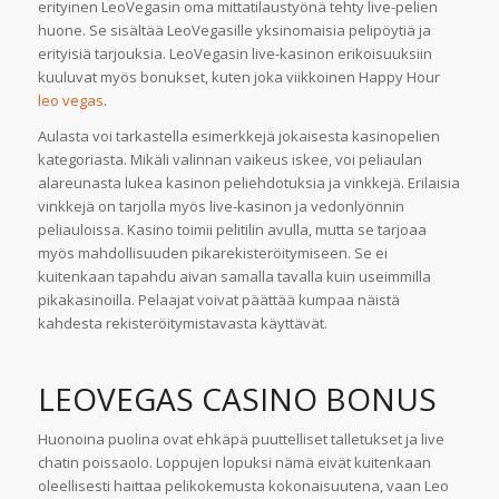
erityinen LeoVegasin oma mittatilaustyönä tehty live-pelien
huone. Se sisältää LeoVegasille yksinomaisia pelipöytiä ja
erityisiä tarjouksia. LeoVegasin live-kasinon erikoisuuksiin
kuuluvat myös bonukset, kuten joka viikkoinen Happy Hour
leo vegas
.
Aulasta voi tarkastella esimerkkejä jokaisesta kasinopelien
kategoriasta. Mikäli valinnan vaikeus iskee, voi peliaulan
alareunasta lukea kasinon peliehdotuksia ja vinkkejä. Erilaisia
vinkkejä on tarjolla myös live-kasinon ja vedonlyönnin
peliauloissa. Kasino toimii pelitilin avulla, mutta se tarjoaa
myös mahdollisuuden pikarekisteröitymiseen. Se ei
kuitenkaan tapahdu aivan samalla tavalla kuin useimmilla
pikakasinoilla. Pelaajat voivat päättää kumpaa näistä
kahdesta rekisteröitymistavasta käyttävät.
LEOVEGAS CASINO BONUS
Huonoina puolina ovat ehkäpä puuttelliset talletukset ja live
chatin poissaolo. Loppujen lopuksi nämä eivät kuitenkaan
oleellisesti haittaa pelikokemusta kokonaisuutena, vaan Leo