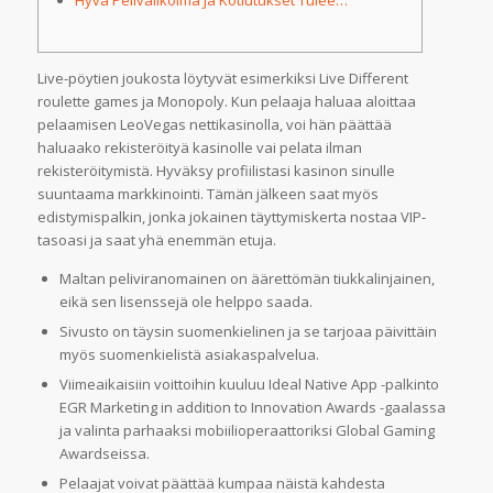
Hyvä Pelivalikoima Ja Kotiutukset Tulee…
Live-pöytien joukosta löytyvät esimerkiksi Live Different
roulette games ja Monopoly. Kun pelaaja haluaa aloittaa
pelaamisen LeoVegas nettikasinolla, voi hän päättää
haluaako rekisteröityä kasinolle vai pelata ilman
rekisteröitymistä. Hyväksy profiilistasi kasinon sinulle
suuntaama markkinointi. Tämän jälkeen saat myös
edistymispalkin, jonka jokainen täyttymiskerta nostaa VIP-
tasoasi ja saat yhä enemmän etuja.
Maltan peliviranomainen on äärettömän tiukkalinjainen,
eikä sen lisenssejä ole helppo saada.
Sivusto on täysin suomenkielinen ja se tarjoaa päivittäin
myös suomenkielistä asiakaspalvelua.
Viimeaikaisiin voittoihin kuuluu Ideal Native App -palkinto
EGR Marketing in addition to Innovation Awards -gaalassa
ja valinta parhaaksi mobiilioperaattoriksi Global Gaming
Awardseissa.
Pelaajat voivat päättää kumpaa näistä kahdesta