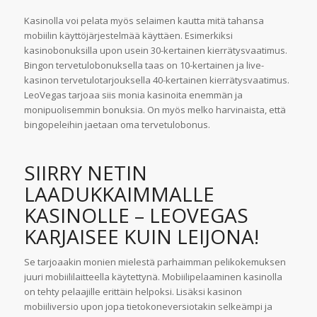
Kasinolla voi pelata myös selaimen kautta mitä tahansa
mobiilin käyttöjärjestelmää käyttäen. Esimerkiksi
kasinobonuksilla upon usein 30-kertainen kierrätysvaatimus.
Bingon tervetulobonuksella taas on 10-kertainen ja live-
kasinon tervetulotarjouksella 40-kertainen kierrätysvaatimus.
LeoVegas tarjoaa siis monia kasinoita enemmän ja
monipuolisemmin bonuksia. On myös melko harvinaista, että
bingopeleihin jaetaan oma tervetulobonus.
SIIRRY NETIN
LAADUKKAIMMALLE
KASINOLLE – LEOVEGAS
KARJAISEE KUIN LEIJONA!
Se tarjoaakin monien mielestä parhaimman pelikokemuksen
juuri mobiililaitteella käytettynä. Mobiilipelaaminen kasinolla
on tehty pelaajille erittäin helpoksi. Lisäksi kasinon
mobiiliversio upon jopa tietokoneversiotakin selkeämpi ja