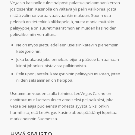
Vegasin kasinolle tulee halposti palattua pelaamaan kerran
jos toisenkin. Kasinolla on valtava yli pelin valikoima, josta
riittää valinnanvaraa vaativaankin makuun. Suurin osa
peleistä on tietenkin kolikkopelejä, mutta monia muitakin
pelityyppejä on suuret määrät monien muiden kasinoiden
pelivalikoimiin verrattuna.
Ne on myös jaettu edelleen useisiin käteviin pienempiin
kategorioihin.
Joka kuukausi joku onnekas leijona pääsee tarraamaan
kiinni johonkin loistavista palkinnoista.
Pelit upon jaoteltu kategorioihin pelityypin mukaan, joten
niiden selaaminen on helppoa.
Useamman vuoden alalla toiminut LeoVegas Casino on
osoittautunut luottamuksen arvoiseksi pelipaikaksi, joka
vetää pelaajia puoleensa monesta syystä. Siksi onkin
harmillista, että LeoVegas-kasino about päättänyt lopettaa
markkinoinnin Suomessa.
HYVÄ SIVUSTO