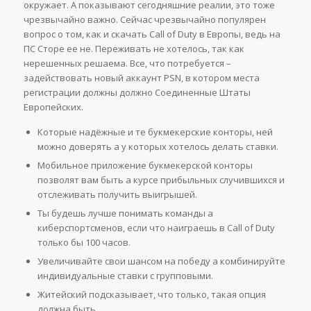
окружает. А показывают сегодняшние реалии, это тоже
чрезвычайно важно. Сейчас чрезвычайно популярен
вопрос о том, как и скачать Call of Duty в Европы, ведь на
ПС Сторе ее не. Переживать не хотелось, так как
нерешенных решаема. Все, что потребуется –
задействовать новый аккаунт PSN, в котором места
регистрации должны должно Соединенные Штаты
Европейских.
Которые надёжные и те букмекерские конторы, ней
можно доверять а у которых хотелось делать ставки.
Мобильное приложение букмекерской конторы
позволят вам быть а курсе прибыльных случившихся и
отслеживать получить выигрышей.
Ты будешь лучше понимать команды а
киберспортсменов, если что наиграешь в Call of Duty
только бы 100 часов.
Увеличивайте свои шансом на победу а комбинируйте
индивидуальные ставки с групповыми.
Житейский подсказывает, что только, такая опция
должна быть.