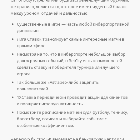
Call of Duty (стреляй или будь застрелен), лучшим оружием,
же правило, является то, которое имеет чудесный баланс
между уроном, отдачей и дальностью.
Существенные в игре — часть любой киберспортивной
дисциплины.
Лига Ставок транслирует самые интересные матчи в
прямом эфире.
Несмотря на то, что в киберспорте небольшой выбор
долгосрочных событий, в BetCity есть возможностей
сделать ставку и победителя турнира или лучшего
игрока.
Так больше же «Astrabet» либо зацепить
пользователей.
1XСтавка периодически проводит акции ддя клиентов
и поощряет игровую активность.
Посмотрите расписание матчей судя футболу, теннису,
баскетболу, скачкам и выбирайте событие с
особенным коэффициентом.
Чересчур быстро БК вылезает на банковскую карту или