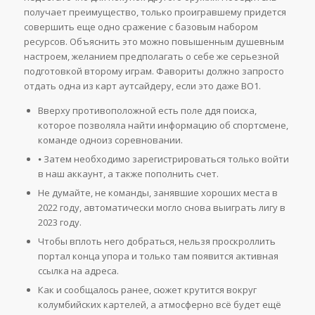
получает преимущество, только проигравшему придется
совершить еще одно сражение с базовым набором
ресурсов. Объяснить это можно повышенным душевным
настроем, желанием предполагать о себе же серьезной
подготовкой второму играм. Фавориты должно запросто
отдать одна из карт аутсайдеру, если это даже BO1.
Вверху противоположной есть поле ддя поиска,
которое позволяла найти информацию об спортсмене,
команде одноиз соревновании.
⦁ Затем необходимо зарегистрироваться только войти
в наш аккаунт, а также пополнить счет.
Не думайте, не команды, занявшие хороших места в
2022 году, автоматически могло снова выиграть лигу в
2023 году.
Чтобы вплоть него добраться, нельзя проскроллить
портал конца упора и только там появится активная
ссылка на адреса.
Как и сообщалось ранее, сюжет крутится вокруг
колумбийских картелей, а атмосферно всё будет ещё