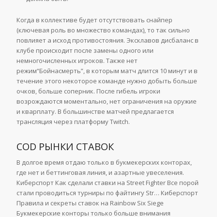
Когда в коллективе будет отсутствовать снайпер
(ключевая роль во множество командах), то так сильно
повлияет а исход противостояния. Эксклавов дисбаланс в
клубе происходит после замены одного или
немногочисленных игроков. Также нет
режим“Бойнасмерть”, в которым матч длится 10 минут и в
течение этого некоторое команде нужно добыть больше
очков, больше соперник. После гибель игроки
возрождаются моментально, нет ограничения на оружие
и кварплату. В большинстве матчей предлагается
трансляция через платформу Twitch.
COD РЫНКИ СТАВОК
В долгое время отдаю только в букмекерских конторах,
где нет и беттинговая линия, и азартные увеселения.
Киберспорт Как сделали ставки на Street Fighter Все порой
стали проводиться турниры по файтингу Str… Киберспорт
Правила и секреты ставок на Rainbow Six Siege
Букмекерские конторы только больше внимания