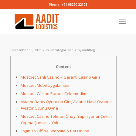
Phone: +91 98290 22128
/
/
December 19, 2021
in
Uncategorized
by
aaditlog
Content
Mostbet Canlı Casino – Garanti Casino Giris
Mostbet Mobil Uygulaması
Mostbet Casino Paramı Çekemedim
Aviator Bahis Oyununa Giriş Aviator Nasıl Oynanır
Aviator Oyunu Oyna
Mostbet Casino Telefon Onayı Yapmıyorlar Çekim
Yapma Şansımız Yok
Login To Official Website & Bet Online