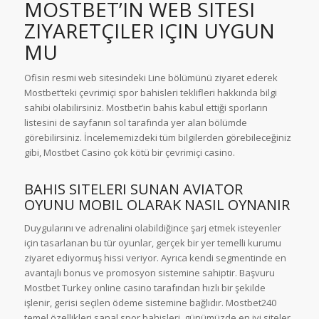
MOSTBET’IN WEB SITESI
ZIYARETÇILER IÇIN UYGUN
MU
Ofisin resmi web sitesindeki Line bölümünü ziyaret ederek
Mostbet’teki çevrimiçi spor bahisleri teklifleri hakkında bilgi
sahibi olabilirsiniz. Mostbet’in bahis kabul ettiği sporların
listesini de sayfanın sol tarafında yer alan bölümde
görebilirsiniz. İncelememizdeki tüm bilgilerden görebileceğiniz
gibi, Mostbet Casino çok kötü bir çevrimiçi casino.
BAHIS SITELERI SUNAN AVIATOR
OYUNU MOBIL OLARAK NASIL OYNANIR
Duygularını ve adrenalini olabildiğince şarj etmek isteyenler
için tasarlanan bu tür oyunlar, gerçek bir yer temelli kurumu
ziyaret ediyormuş hissi veriyor. Ayrıca kendi segmentinde en
avantajlı bonus ve promosyon sistemine sahiptir. Başvuru
Mostbet Turkey online casino tarafından hızlı bir şekilde
işlenir, gerisi seçilen ödeme sistemine bağlıdır. Mostbet240
temel özellikleri sanal spor bahisleri, günümüzde en iyi siteler