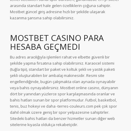
arasında standart hale gelen özelliklerin çoğuna sahiptir.
Mostbet güncel giriş adresine hızlı bir şekilde ulaşarak
kazanma şansına sahip olabilirsiniz.
MOSTBET CASINO PARA
HESABA GEÇMEDI
Bu adres aracılığıyla işlemleri rahat ve elbette güvenli bir
şekilde yapma fırsatına sahip olabilirsiniz. Karaocel sistemi
(tuğla tipi), standart bir paket ve koltuk şekli ve yastık paketi
şekli oluşturabilen bir ambalaj makinesidir. Resmi site
engellendiğinde, bugün çalışmakta olan aynada oynayabilir
veya bahis oynayabilirsiniz. Mostbet online casino, dünyanın
dört bir yanından yüzlerce spor karşılaşmasında oranlar ve
bahis hatları sunan bir spor platformudur. Futbol, basketbol,
tenis, buz hokeyi ve daha -terres-couleurs.com pek çok spor
dahil olmak üzere geniş bir spor yelpazesine sahiptirler.
Sitedeki bahis hatları da benzer hizmetler sunan diğer web
sitelerine kıyasla oldukça rekabetçidir.