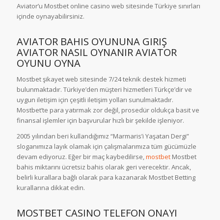
Aviator’u Mostbet online casino web sitesinde Türkiye sınırları
içinde oynayabilirsiniz.
AVIATOR BAHIS OYUNUNA GIRIŞ
AVIATOR NASIL OYNANIR AVIATOR
OYUNU OYNA
Mostbet şikayet web sitesinde 7/24 teknik destek hizmeti
bulunmaktadır. Türkiye’den müşteri hizmetleri Türkçe’dir ve
uygun iletişim için çeşitli iletişim yolları sunulmaktadır.
Mostbet’te para yatırmak zor değil, prosedür oldukça basit ve
finansal işlemler için başvurular hızlı bir şekilde işleniyor.
2005 yılından beri kullandığımız “Marmaris’i Yaşatan Dergi”
sloganımıza layık olamak için çalışmalarımıza tüm gücümüzle
devam ediyoruz. Eğer bir maç kaybedilirse,
mostbet
Mostbet
bahis miktarını ücretsiz bahis olarak geri verecektir. Ancak,
belirli kurallara bağlı olarak para kazanarak Mostbet Betting
kurallarına dikkat edin.
MOSTBET CASINO TELEFON ONAYI