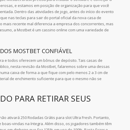
oderosas, e estamos em posição de organização para que você
ntada. Dentro das atividades de jogo, antes do início do evento
e nas teclas para sair do portal oficial da nova casa de
io mais recente mal diferencia a empresa dos concorrentes, mas
resumo, a Mostbet é um cassino online com uma variedade de
ADOS MOSTBET CONFIÁVEL
ura e todos oferecem um bônus de depósito. Tais casas de
blico, nesta revisão da Mostbet, falaremos sobre uma dessas
o numa caixa de forma a que fique com pelo menos 2 a 3 cm de
erial de enchimento suficiente para que o mesmo não se
DO PARA RETIRAR SEUS
o ativará 250 Rodadas Grátis para slot Ultra Fresh. Portanto,
de boas-vindas na íntegra. Além disso, os jogadores também têm
nus em dinheiro que faz 125% em vez de 100%. Basta fazer o