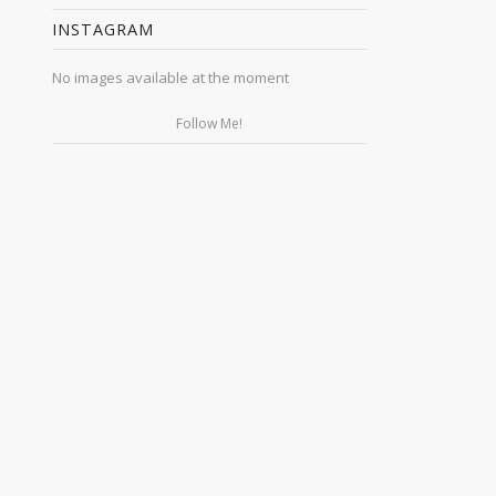
INSTAGRAM
No images available at the moment
Follow Me!