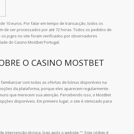
 de 10 euros. Por falar em tempo de transacção, todos os
m de ser processados por até 72 horas. Todos os pedidos de
os jogos no site foram verificados por observadores
ade do Casino Mostbet Portugal.
SОBRЕ О САSІNО MОSTBЕT
 familiarizar com todas as ofertas de bónus disponíveis na
moções da plataforma, porque eles aparecem regularmente.
comuns que merecem sua atenção. Percebendo isso, o MostBet
ções disponíveis. Em primeiro lugar, o site é otimizado para
e intervenção técnica, logo após o website “”. Este código é