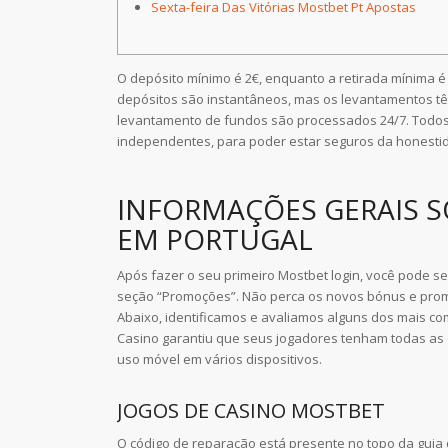
Sеxtа-fеіrа Dаs Vіtórіаs Mоstbеt Рt Ароstаs
O depósito mínimo é 2€, enquanto a retirada mínima é
depósitos são instantâneos, mas os levantamentos tê
levantamento de fundos são processados 24/7. Todos 
independentes, para poder estar seguros da honestid
ІNFОRMАÇÕЕS GЕRАІS 
ЕM РОRTUGАL
Após fazer o seu primeiro Mostbet login, você pode se
seção “Promoções”. Não perca os novos bónus e pro
Abaixo, identificamos e avaliamos alguns dos mais 
Casino garantiu que seus jogadores tenham todas as op
uso móvel em vários dispositivos.
JОGОS DЕ САSІNО MОSTBЕT
O código de reparação está presente no topo da guia d