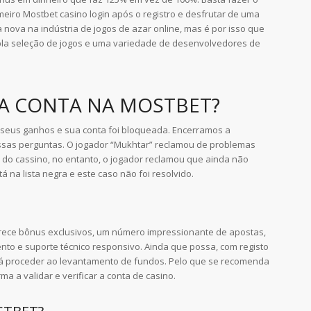
meiro Mostbet casino login após o registro e desfrutar de uma
nova na indústria de jogos de azar online, mas é por isso que
a seleção de jogos e uma variedade de desenvolvedores de
A CONTA NA MOSTBET?
r seus ganhos e sua conta foi bloqueada. Encerramos a
sas perguntas. O jogador “Mukhtar” reclamou de problemas
 do cassino, no entanto, o jogador reclamou que ainda não
a lista negra e este caso não foi resolvido.
erece bônus exclusivos, um número impressionante de apostas,
to e suporte técnico responsivo. Ainda que possa, com registo
erá proceder ao levantamento de fundos. Pelo que se recomenda
a a validar e verificar a conta de casino.