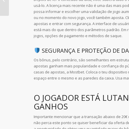
usá-lo. A licença mais recente não é uma das mais p
possa informar e escolher uma validação de jogo aume
ou no momento do novo jogo, você também aposta. Cliqu
apostas e entrar com segurança. A interface de usuár
está mais do que dentro dos parâmetros padrão. Em 
jogos, opções de pagamento e métodos de saque.
SEGURANÇA E PROTEÇÃO DE D
Os bônus, pelo contrário, são semelhantes em estrut
apostas ganham mais popularidade e confiança do pú
casas de apostas, a Mostbet. Coloca o teu dispositiv
espaço entre o mesmo e as paredes da caixa. Usa mat
O JOGADOR ESTÁ LUTAN
GANHOS
Importante mencionar que a transação abaixo de 20€ nã
não perca este ponto se quiser beneficiar da oferta 
a oportunidade de obter uma quantidade maior de bô