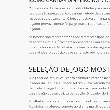
⃣ СOMO GANHAR DINHEIRO NO MO
O jogador da Bulgária está com dificuldades para aces
pedidos são rejeitados. Ao usar um método de pagame
recebeu seu pagamento. O jogador estava enfrentand
jogador provavelmente foi pago, mas a reclamação foi
jogador.
As lotarias são representadas por diferentes tipos de
desportos virtuais. É também apresentada uma secção
obter os bónus do Mostbet é que tem de estar regist
boas-vindas, o depósito deve ser efectuado no prazo d
SELEÇÃO DE JOGO MOS
O jogador da República Tcheca solicitou a retirada 
jogador da República Tcheca solicitou uma retirada 
depósito do jogador não foi creditado em sua conta do
cassino não possui política de reação. O jogador do Br
Mostbet é uma plataforma de cassino online com ampl
A plataforma oferece suporte ao cliente multilíngue, 