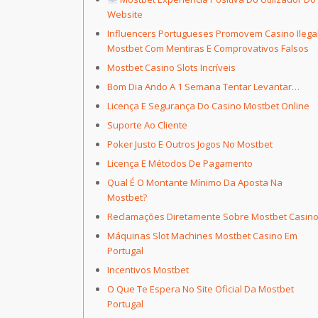
Website
Influencers Portugueses Promovem Casino Ilega
Mostbet Com Mentiras E Comprovativos Falsos
Mostbet Casino Slots Incríveis
Bom Dia Ando A 1 Semana Tentar Levantar…
Licença E Segurança Do Casino Mostbet Online
Suporte Ao Cliente
Poker Justo E Outros Jogos No Mostbet
Licença E Métodos De Pagamento
Qual É O Montante Mínimo Da Aposta Na
Mostbet?
Reclamações Diretamente Sobre Mostbet Casin
Máquinas Slot Machines Mostbet Casino Em
Portugal
Incentivos Mostbet
O Que Te Espera No Site Oficial Da Mostbet
Portugal