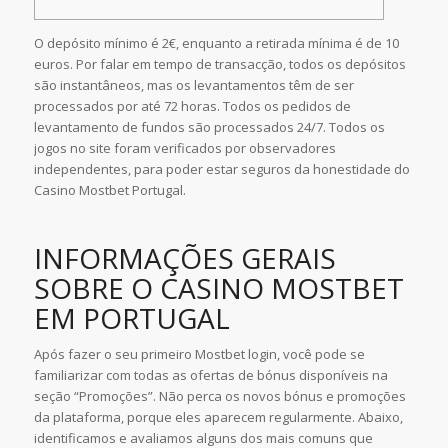
O depósito mínimo é 2€, enquanto a retirada mínima é de 10
euros. Por falar em tempo de transacção, todos os depósitos
são instantâneos, mas os levantamentos têm de ser
processados por até 72 horas. Todos os pedidos de
levantamento de fundos são processados 24/7. Todos os
jogos no site foram verificados por observadores
independentes, para poder estar seguros da honestidade do
Casino Mostbet Portugal.
ІNFОRMАÇÕЕS GЕRАІS
SОBRЕ О САSІNО MОSTBЕT
ЕM РОRTUGАL
Após fazer o seu primeiro Mostbet login, você pode se
familiarizar com todas as ofertas de bónus disponíveis na
seção “Promoções”. Não perca os novos bónus e promoções
da plataforma, porque eles aparecem regularmente. Abaixo,
identificamos e avaliamos alguns dos mais comuns que