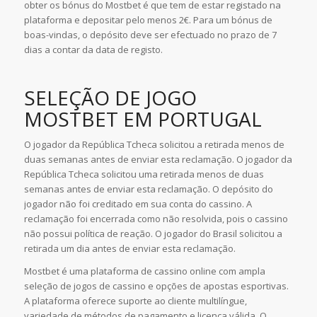
obter os bónus do Mostbet é que tem de estar registado na
plataforma e depositar pelo menos 2€. Para um bónus de
boas-vindas, o depósito deve ser efectuado no prazo de 7
dias a contar da data de registo.
SELEÇÃO DE JOGO
MOSTBET EM PORTUGAL
O jogador da República Tcheca solicitou a retirada menos de
duas semanas antes de enviar esta reclamação. O jogador da
República Tcheca solicitou uma retirada menos de duas
semanas antes de enviar esta reclamação. O depósito do
jogador não foi creditado em sua conta do cassino. A
reclamação foi encerrada como não resolvida, pois o cassino
não possui política de reação. O jogador do Brasil solicitou a
retirada um dia antes de enviar esta reclamação.
Mostbet é uma plataforma de cassino online com ampla
seleção de jogos de cassino e opções de apostas esportivas.
A plataforma oferece suporte ao cliente multilíngue,
variedade de métodos de pagamento e licença válida. O