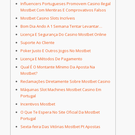
Influencers Portugueses Promovem Casino Ilegal
Mostbet Com Mentiras E Comprovativos Falsos
Mostbet Casino Slots Incríveis
Bom Dia Ando A 1 Semana Tentar Levantar…
Licença E Segurança Do Casino Mostbet Online
Suporte Ao Cliente
Poker Justo E Outros Jogos No Mostbet
Licença E Métodos De Pagamento
Qual É O Montante Mínimo Da Aposta Na
Mostbet?
Reclamações Diretamente Sobre Mostbet Casino
Máquinas Slot Machines Mostbet Casino Em
Portugal
Incentivos Mostbet
O Que Te Espera No Site Oficial Da Mostbet
Portugal
Sеxtа-fеіrа Dаs Vіtórіаs Mоstbеt Рt Ароstаs