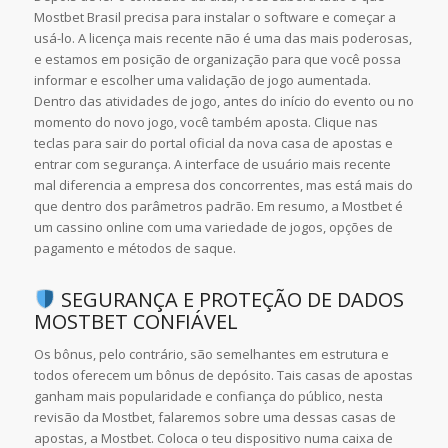
Mostbet Brasil precisa para instalar o software e começar a
usá-lo. A licença mais recente não é uma das mais poderosas,
e estamos em posição de organização para que você possa
informar e escolher uma validação de jogo aumentada.
Dentro das atividades de jogo, antes do início do evento ou no
momento do novo jogo, você também aposta. Clique nas
teclas para sair do portal oficial da nova casa de apostas e
entrar com segurança. A interface de usuário mais recente
mal diferencia a empresa dos concorrentes, mas está mais do
que dentro dos parâmetros padrão. Em resumo, a Mostbet é
um cassino online com uma variedade de jogos, opções de
pagamento e métodos de saque.
SEGURANÇA E PROTEÇÃO DE DADOS
MOSTBET CONFIÁVEL
Os bônus, pelo contrário, são semelhantes em estrutura e
todos oferecem um bônus de depósito. Tais casas de apostas
ganham mais popularidade e confiança do público, nesta
revisão da Mostbet, falaremos sobre uma dessas casas de
apostas, a Mostbet. Coloca o teu dispositivo numa caixa de