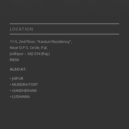
LOCATION
11-S, 2nd Floor, “Kasturi Residency”,
Near D.P.S. Circle, Pal,
Jodhpur – 342 014 (Raj.)
INDIA
ALSO AT:
• JAIPUR
• MUNDRA PORT
• GANDHIDHAM
• LUDHIANA