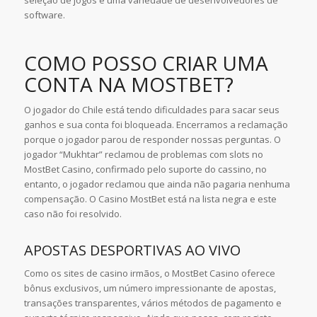
seleção de jogos e uma variedade de desenvolvedores de
software.
COMO POSSO CRIAR UMA
CONTA NA MOSTBET?
O jogador do Chile está tendo dificuldades para sacar seus
ganhos e sua conta foi bloqueada. Encerramos a reclamação
porque o jogador parou de responder nossas perguntas. O
jogador “Mukhtar” reclamou de problemas com slots no
MostBet Casino, confirmado pelo suporte do cassino, no
entanto, o jogador reclamou que ainda não pagaria nenhuma
compensação. O Casino MostBet está na lista negra e este
caso não foi resolvido.
АРОSTАS DЕSРОRTІVАS АО VІVО
Como os sites de casino irmãos, o MostBet Casino oferece
bônus exclusivos, um número impressionante de apostas,
transações transparentes, vários métodos de pagamento e