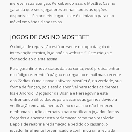
merecem sua atenção. Percebendo isso, o MostBet Casino
garantiu que seus jogadores tenham todas as opções
disponíveis. Em primeiro lugar, o site é otimizado para uso
móvel em vários dispositivos.
JОGОS DЕ САSІNО MОSTBЕT
O código de reparação está presente no topo da guia de
intervenção técnica, logo após o website “”. Este código é
fornecido ao cliente assim
Para garantir o novo status da sua conta, você precisa entrar
no código referente à página entregue ao e-mail mais recente
aos 72 dias. O mais novo software MostBet é, na verdade, sua
forma de função, pois está disponível para todos os clientes
Ios e Android. O jogador da Bósnia e Herzegovina está
enfrentando dificuldades para sacar seus ganhos devido à
verificação em andamento. Como o cassino não forneceu
nenhuma solução alternativa para verificar o jogador, fomos
forçados a encerrar esta reclamação como ‘não resolvida’.
Depois de reabrir a reclamação a pedido do cassino, o
jogador finalmente foi verificado e confirmou uma retirada