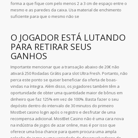
forma a que fique com pelo menos 2 a 3 cm de espaço entre o
mesmo e as paredes da caixa. Usa material de enchimento
suficiente para que o mesmo não se
O JOGADOR ESTÁ LUTANDO
PARA RETIRAR SEUS
GANHOS
Importante mencionar que a transação abaixo de 20€ não
ativará 250 Rodadas Grátis para slot Ultra Fresh. Portanto, não
perca este ponto se quiser beneficiar da oferta de boas-
vindas na íntegra. Além disso, os jogadores também têm a
oportunidade de obter uma quantidade maior de bônus em
dinheiro que faz 125% em vez de 100%. Basta fazer o seu
depósito dentro do intervalo de 30 minutos do primeiro
Mostbet casino login após o registro e desfrutar de uma
recompensa adicional. MostBet Casino não é uma cara nova
na indústria de jogos de azar online, mas é por isso que
oferece uma boa chance para quem procura uma ampla