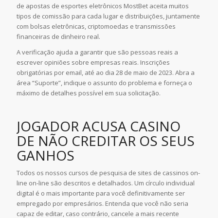
de apostas de esportes eletrônicos MostBet aceita muitos
tipos de comissão para cada lugar e distribuições, juntamente
com bolsas eletrônicas, criptomoedas e transmissões
financeiras de dinheiro real.
A verificação ajuda a garantir que são pessoas reais a
escrever opiniões sobre empresas reais. Inscrições
obrigatórias por email, até ao dia 28 de maio de 2023. Abra a
área “Suporte”, indique o assunto do problema e forneça o
máximo de detalhes possível em sua solicitação.
JOGADOR ACUSA CASINO
DE NÃO CREDITAR OS SEUS
GANHOS
Todos os nossos cursos de pesquisa de sites de cassinos on-
line on-line são descritos e detalhados. Um círculo individual
digital é o mais importante para você definitivamente ser
empregado por empresários. Entenda que você não seria
capaz de editar, caso contrário, cancele a mais recente