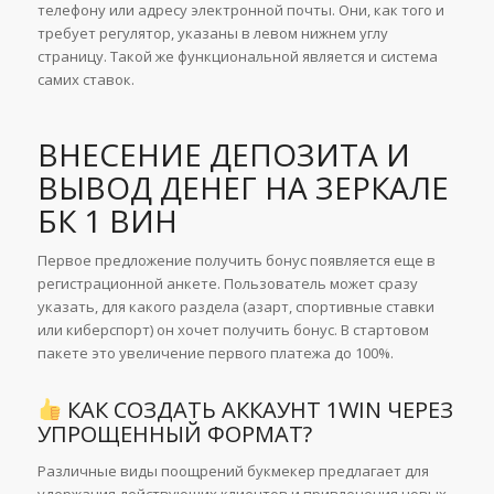
телефону или адресу электронной почты. Они, как того и
требует регулятор, указаны в левом нижнем углу
страницу. Такой же функциональной является и система
самих ставок.
ВНЕСЕНИЕ ДЕПОЗИТА И
ВЫВОД ДЕНЕГ НА ЗЕРКАЛЕ
БК 1 ВИН
Первое предложение получить бонус появляется еще в
регистрационной анкете. Пользователь может сразу
указать, для какого раздела (азарт, спортивные ставки
или киберспорт) он хочет получить бонус. В стартовом
пакете это увеличение первого платежа до 100%.
КАК СОЗДАТЬ АККАУНТ 1WIN ЧЕРЕЗ
УПРОЩЕННЫЙ ФОРМАТ?
Различные виды поощрений букмекер предлагает для
удержания действующих клиентов и привлечения новых