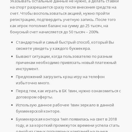
Указывать остальные данные не нужно, а делать ставки
на спорт разрешается сразу после внесения средств на
счет. Чтобы воспользоваться акцией, нужно пройти
регистрацию, подтвердить учетную запись. После того
как игрок пополнил баланс на сумму до 25 тысяч, на
бонусный счет начисляется до 50 тысяч – 200%.
Стандартный и самый быстрый способ, который Вы
сможете увидеть у каждого букмекера.
Бывают ситуации, когда пользователю по разным
причинам необходимо привязать новый платежный
инструмент.
Предложений загрузить крэш игру на телефон
избыточно много.
Перед тем, как играть в БК 1вин, нужно ознакомиться с
договором оферты.
Использую данное рабочее 1вин зеркало в данной
букмекерской конторе.
Букмекерская контора 1win появилась на свет в 2018
году, и за короткий промежуток времени успела стать
одной из самых популярных компаний на рынке