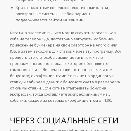
Криптовалютные кошельки, пластиковые карты,
электронные системы – любой вариант
поддерживается сайтом БК ван вин.
Кстати, а знаете ли вы, что можно скачать зеркало 1win
себе на телефон? Да, достаточно загрузить мобильной
приложение букмекера на свой смартфон на Android или
IOS, а затем заходить для ставок через эту программу. Вся
прелесть этого способа заключается в том, что в
программе встроено зеркало, которое обновляется
самостоятельно. Делаем ставки с основного счета (не
бонусного) с коэффициентами 3 и выше на ординарную
ставку и забираем деньги с бонусного счета в размере 5%
от суммы ставки. Если хотите отыгрывать бонус на
экспрессах, тогда составляете экспресс минимум из 5
событий, каждое из которых с коэффициентом от 1,30.
ЧЕРЕЗ СОЦИАЛЬНЫЕ СЕТИ
Нравится что там хорошие коэффициенты на матчи и