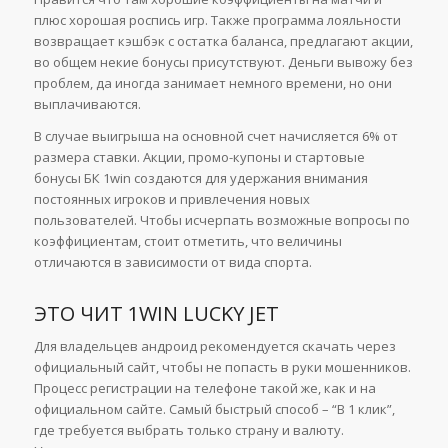
плюс хорошая роспись игр. Также программа лояльности
возвращает кэшбэк с остатка баланса, предлагают акции,
во общем некие бонусы присутствуют. Деньги вывожу без
проблем, да иногда занимает немного времени, но они
выплачиваются.
В случае выигрыша на основной счет начисляется 6% от
размера ставки. Акции, промо-купоны и стартовые
бонусы БК 1win создаются для удержания внимания
постоянных игроков и привлечения новых
пользователей. Чтобы исчерпать возможные вопросы по
коэффициентам, стоит отметить, что величины
отличаются в зависимости от вида спорта.
ЭТО ЧИТ 1WIN LUCKY JET
Для владельцев андроид рекомендуется скачать через
официальный сайт, чтобы не попасть в руки мошенников.
Процесс регистрации на телефоне такой же, как и на
официальном сайте. Самый быстрый способ – “В 1 клик”,
где требуется выбрать только страну и валюту.