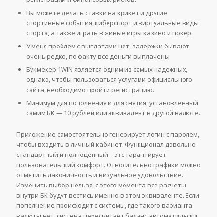
Вы можете делать ставки на крикет и другие
спортивные события, киберспорт и виртуальные виды
спорта, а также играть в живые игры казино и покер.
У меня проблем с выплатами нет, задержки бывают
очень редко, по факту все деньги выплачены.
Букмекер 1WIN является одним из самых надежных,
однако, чтобы пользоваться услугами официального
сайта, необходимо пройти регистрацию.
Минимум для пополнения и для снятия, установленный
самим БК — 10 рублей или эквивалент в другой валюте.
Приложение самостоятельно генерирует логин с паролем,
чтобы входить в личный кабинет. Функционал довольно
стандартный и полноценный – это гарантирует
пользовательский комфорт. Относительно графики можно
отметить лаконичность и визуальное удовольствие.
Изменить выбор нельзя, с этого момента все расчеты
внутри БК будут вестись именно в этом эквиваленте. Если
пополнение происходит с системы, где такого варианта
валюты нет, система пересчитает баланс автоматически.