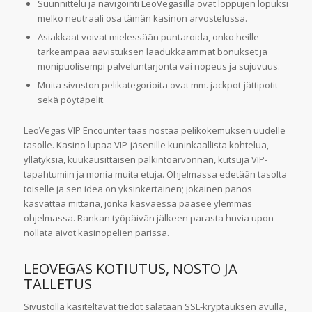
Suunnittelu ja navigointi LeoVegasilla ovat loppujen lopuksi
melko neutraali osa tämän kasinon arvostelussa.
Asiakkaat voivat mielessään puntaroida, onko heille
tärkeämpää aavistuksen laadukkaammat bonukset ja
monipuolisempi palveluntarjonta vai nopeus ja sujuvuus.
Muita sivuston pelikategorioita ovat mm. jackpot-jättipotit
sekä pöytäpelit.
LeoVegas VIP Encounter taas nostaa pelikokemuksen uudelle
tasolle. Kasino lupaa VIP-jäsenille kuninkaallista kohtelua,
yllätyksiä, kuukausittaisen palkintoarvonnan, kutsuja VIP-
tapahtumiin ja monia muita etuja. Ohjelmassa edetään tasolta
toiselle ja sen idea on yksinkertainen; jokainen panos
kasvattaa mittaria, jonka kasvaessa pääsee ylemmäs
ohjelmassa. Rankan työpäivän jälkeen parasta huvia upon
nollata aivot kasinopelien parissa.
LEOVEGAS KOTIUTUS, NOSTO JA
TALLETUS
Sivustolla käsiteltävät tiedot salataan SSL-kryptauksen avulla,