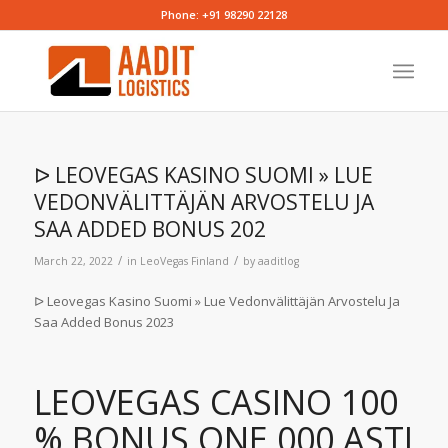
Phone: +91 98290 22128
ᐅ LEOVEGAS KASINO SUOMI » LUE
VEDONVÄLITTÄJÄN ARVOSTELU JA
SAA ADDED BONUS 202
/
/
March 22, 2022
in
LeoVegas Finland
by
aaditlog
ᐅ Leovegas Kasino Suomi » Lue Vedonvälittäjän Arvostelu Ja
Saa Added Bonus 2023
LEOVEGAS CASINO 100
% BONUS ONE 000 ASTI