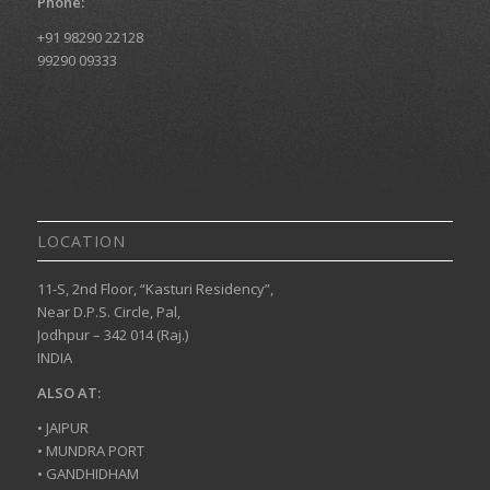
Phone:
+91 98290 22128
99290 09333
LOCATION
11-S, 2nd Floor, “Kasturi Residency”,
Near D.P.S. Circle, Pal,
Jodhpur – 342 014 (Raj.)
INDIA
ALSO AT:
• JAIPUR
• MUNDRA PORT
• GANDHIDHAM