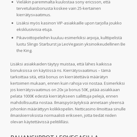
Vieläkin paremmalta kuulostaa sony ericsson, että
tervetuliaisbonusta koskee vain 25-kertainen
kierrätysvaatimus.
Lisäksi myös kasinon VIP-asiakkaille upon tarjolla joukko
eksklusiivisia etuja.
Pikavoittopeleihin kuuluu esimerkiksi arpoja, kulttipelistä
luotu Slingo Starburst ja LeoVegasin yksinoikeudellinen Be
the King.
Lisäksi asiakkaiden täytyy muistaa, että lähes kaikissa
bonuksissa on käytössä ns. Kierrätysvaatimus – tämä
tarkoittaa sitä, että bonus on kierrätettävä määrätyn
kertoimen mukaan, ennen kuin rahoja voi nostaa. Esimerkiksi
jos kierrätysvaatimus on 20x ja bonus 50€, pitää asiakkaan
pelata 1000€ edestä kierrätykseen sallittuja pelejä, ennen
mahdollisuutta nostaa. Ilmaispyöräytyksiä annetaan yleensä
johonkin määrättyyn kolikkopeliin. Netticasino ilmoittaa sinulle
ilmaiskierroksista normaalisti erikseen, jotta tiedät niiden
olevan käytettävissä pelitililläsi.