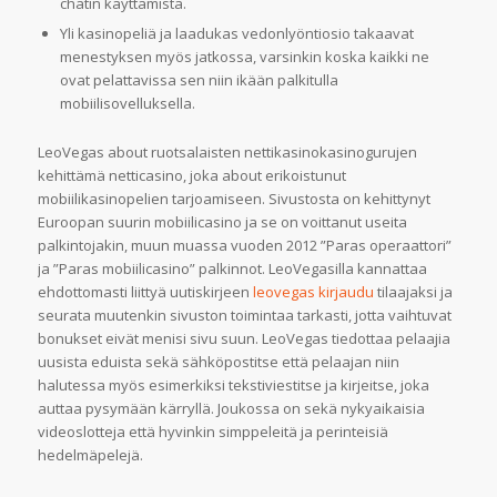
chatin käyttämistä.
Yli kasinopeliä ja laadukas vedonlyöntiosio takaavat
menestyksen myös jatkossa, varsinkin koska kaikki ne
ovat pelattavissa sen niin ikään palkitulla
mobiilisovelluksella.
LeoVegas about ruotsalaisten nettikasinokasinogurujen
kehittämä netticasino, joka about erikoistunut
mobiilikasinopelien tarjoamiseen. Sivustosta on kehittynyt
Euroopan suurin mobiilicasino ja se on voittanut useita
palkintojakin, muun muassa vuoden 2012 ”Paras operaattori”
ja ”Paras mobiilicasino” palkinnot. LeoVegasilla kannattaa
ehdottomasti liittyä uutiskirjeen
leovegas kirjaudu
tilaajaksi ja
seurata muutenkin sivuston toimintaa tarkasti, jotta vaihtuvat
bonukset eivät menisi sivu suun. LeoVegas tiedottaa pelaajia
uusista eduista sekä sähköpostitse että pelaajan niin
halutessa myös esimerkiksi tekstiviestitse ja kirjeitse, joka
auttaa pysymään kärryllä. Joukossa on sekä nykyaikaisia
videoslotteja että hyvinkin simppeleitä ja perinteisiä
hedelmäpelejä.