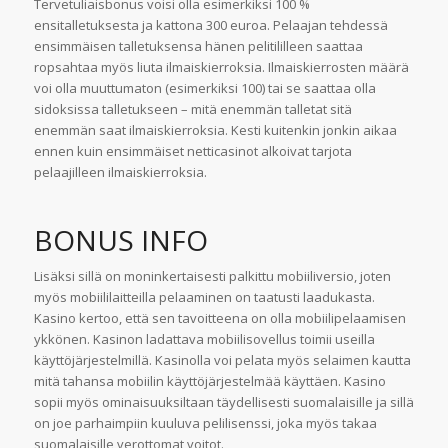
Tervetuliaisbonus voisi olla esimerkiksi 100 %
ensitalletuksesta ja kattona 300 euroa. Pelaajan tehdessä
ensimmäisen talletuksensa hänen pelitililleen saattaa
ropsahtaa myös liuta ilmaiskierroksia. Ilmaiskierrosten määrä
voi olla muuttumaton (esimerkiksi 100) tai se saattaa olla
sidoksissa talletukseen – mitä enemmän talletat sitä
enemmän saat ilmaiskierroksia. Kesti kuitenkin jonkin aikaa
ennen kuin ensimmäiset netticasinot alkoivat tarjota
pelaajilleen ilmaiskierroksia.
BONUS INFO
Lisäksi sillä on moninkertaisesti palkittu mobiiliversio, joten
myös mobiililaitteilla pelaaminen on taatusti laadukasta.
Kasino kertoo, että sen tavoitteena on olla mobiilipelaamisen
ykkönen. Kasinon ladattava mobiilisovellus toimii useilla
käyttöjärjestelmillä. Kasinolla voi pelata myös selaimen kautta
mitä tahansa mobiilin käyttöjärjestelmää käyttäen. Kasino
sopii myös ominaisuuksiltaan täydellisesti suomalaisille ja sillä
on joe parhaimpiin kuuluva pelilisenssi, joka myös takaa
suomalaisille verottomat voitot.