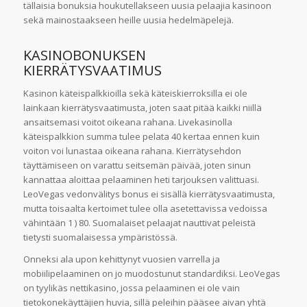
tällaisia ​​bonuksia houkutellakseen uusia pelaajia kasinoon
sekä mainostaakseen heille uusia hedelmäpelejä.
KASINOBONUKSEN
KIERRÄTYSVAATIMUS
Kasinon käteispalkkioilla sekä käteiskierroksilla ei ole
lainkaan kierrätysvaatimusta, joten saat pitää kaikki niillä
ansaitsemasi voitot oikeana rahana. Livekasinolla
käteispalkkion summa tulee pelata 40 kertaa ennen kuin
voiton voi lunastaa oikeana rahana. Kierrätysehdon
täyttämiseen on varattu seitsemän päivää, joten sinun
kannattaa aloittaa pelaaminen heti tarjouksen valittuasi.
LeoVegas vedonvälitys bonus ei sisällä kierrätysvaatimusta,
mutta toisaalta kertoimet tulee olla asetettavissa vedoissa
vähintään 1 ) 80. Suomalaiset pelaajat nauttivat peleistä
tietysti suomalaisessa ympäristössä.
Onneksi ala upon kehittynyt vuosien varrella ja
mobiilipelaaminen on jo muodostunut standardiksi. LeoVegas
on tyylikäs nettikasino, jossa pelaaminen ei ole vain
tietokonekäyttäjien huvia, sillä peleihin pääsee aivan yhtä