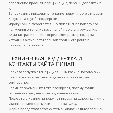
заполнение профиля, верификацию, первый депозит и т.
д.
Бонус казино приходит в течение недели после отправки
документа службе поддержки.
Игроку нужно самостоятельно связаться по поводу его
получения в течение seven дней после дня рождения.
Администрация казино определяет размер подарка
исходя из активности пользователя и его ранга в
рейтинговой системе.
ТЕХНИЧЕСКАЯ ПОДДЕРЖКА И
КОНТАКТЫ САЙТА ПИНАП
Зеркала запускаются официальным казино, потому в их
безопасности и честной отдаче не имеет смысла
сомневаться.
Время от времени их тоже блокируют, потому лучше
сохранять сразу несколько доменов казино.
После этого казино направляет игрока на шлюз, где нужно
указать номер карты или кошелька, ФИО.
Форма предоставляется системой оплаты с шифрованием