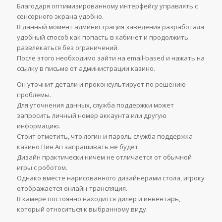
Благодаря оптимизированному интерфейсу управлять с
сенсорного экрана удобно.
В данный момент администрация заведения разработала
удобный способ как попасть в кабинет и продолжить
развлекаться без ограничений.
После этого необходимо зайти на email-based и нажать на
ссылку в письме от администрации казино.
Он уточнит детали и проконсультирует по решению
проблемы.
Для уточнения данных, служба поддержки может
запросить личный номер аккаунта или другую
информацию.
Стоит отметить, что логин и пароль служба поддержка
казино Пин Ап запрашивать не будет.
Дизайн практически ничем не отличается от обычной
игры с роботом.
Однако вместе нарисованного дизайнерами стола, игроку
отображается онлайн-трансляция.
В камере постоянно находится дилер и инвентарь,
который относиться к выбранному виду.