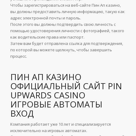
Чтобы зарегистрироваться на веб-сайте Пин Ап казино,
вы должны предоставить личную информацию, такую ​​как
адрес электронной почты и пароль.
После этого вы должны подтвердить свою личность с
помощью удостоверения личности с фотографией, такого
как водительские права или паспорт.
Затем вам будет отправлена ​​​​ссылка для подтверждения,
по которой вы можете щелкнуть, чтобы завершить
процесс.
ПИН АП КАЗИНО
ОФИЦИАЛЬНЫЙ САЙТ PIN
UPWARDS CASINO
ИГРОВЫЕ АВТОМАТЫ
ВХОД
Компания работает уже 10 лет и специализируется
исключительно на игровых автоматах.