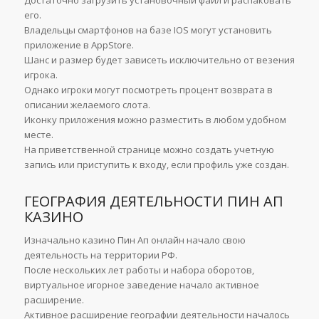
его.
Владельцы смартфонов на базе IOS могут установить
приложение в AppStore.
Шанс и размер будет зависеть исключительно от везения
игрока.
Однако игроки могут посмотреть процент возврата в
описании желаемого слота.
Иконку приложения можно разместить в любом удобном
месте.
На приветственной странице можно создать учетную
запись или приступить к входу, если профиль уже создан.
ГЕОГРАФИЯ ДЕЯТЕЛЬНОСТИ ПИН АП
КАЗИНО
Изначально казино Пин Ап онлайн начало свою
деятельность на территории РФ.
После нескольких лет работы и набора оборотов,
виртуальное игорное заведение начало активное
расширение.
Активное расширение географии деятельности началось