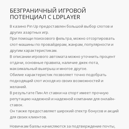
БЕЗГРАНИЧНЫЙ ИГРОВОЙ
ПОТЕНЦИАЛ С LDPLAYER
В казино Pin Up предоставлен большой выбор слотов и
других азартных игр.
При помощи поискового фильтра, можно отсортировать
слот-машины по провайдерам, жанрам, популярности и
другим характеристикам.
В описании игрового автомата можно уточнить процент
отдачи, основные правила, наличие джек-пота,
максимальный выигрыш и многое другое.
Обилие характеристик позволяет точно подобрать
подходящий слот исходя из своих возможностей и
желаний.
В результате Пин Ап ставки на спорт имеет прочную
репутацию надежной и надежной компании для онлайн-
ставок.
Он также предоставляет широкий спектр бонусов и акций
для своих клиентов.
Новичкам баллы начисляются за подтверждение почты,