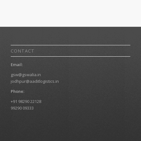
CONTACT
Email:
gsw@gswalia.in
jodhpur@aaditlogistics.in
Phone:
+91 98290 22128
99290 09333