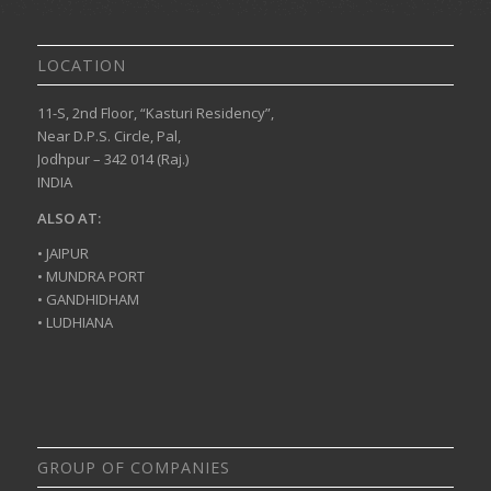
LOCATION
11-S, 2nd Floor, “Kasturi Residency”,
Near D.P.S. Circle, Pal,
Jodhpur – 342 014 (Raj.)
INDIA
ALSO AT:
• JAIPUR
• MUNDRA PORT
• GANDHIDHAM
• LUDHIANA
GROUP OF COMPANIES