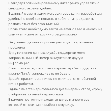
Благодаря оптимизированному интерфейсу управлять с
сенсорного экрана удобно.
В данный момент администрация заведения разработала
удобный способ как попасть в кабинет и продолжить
развлекаться без ограничений.
После этого необходимо зайти на email-based и нажать на
ссылку в письме от администрации казино.
Он уточнит детали и проконсультирует по решению
проблемы.
Для уточнения данных, служба поддержки может
запросить личный номер аккаунта или другую
информацию.
Стоит отметить, что логин и пароль служба поддержка
казино Пин Ап запрашивать не будет.
Дизайн практически ничем не отличается от обычной
игры с роботом.
Однако вместе нарисованного дизайнерами стола, игроку
отображается онлайн-трансляция.
В камере постоянно находится дилер и инвентарь,
который относиться к выбранному виду.