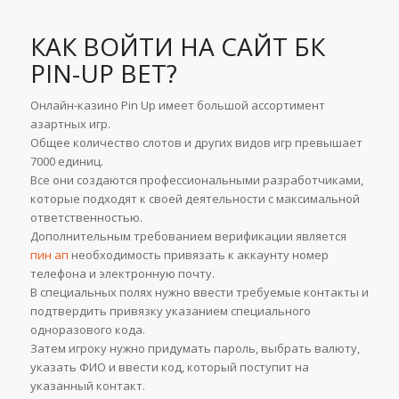
КАК ВОЙТИ НА САЙТ БК
PIN-UP BET?
Онлайн-казино Pin Up имеет большой ассортимент
азартных игр.
Общее количество слотов и других видов игр превышает
7000 единиц.
Все они создаются профессиональными разработчиками,
которые подходят к своей деятельности с максимальной
ответственностью.
Дополнительным требованием верификации является
пин ап
необходимость привязать к аккаунту номер
телефона и электронную почту.
В специальных полях нужно ввести требуемые контакты и
подтвердить привязку указанием специального
одноразового кода.
Затем игроку нужно придумать пароль, выбрать валюту,
указать ФИО и ввести код, который поступит на
указанный контакт.