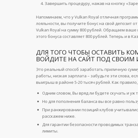
Завершить процедуру, нажав на кнопку «Заре
Напоминаем, что у Vulkan Royal отличная программ
лояльности, вы получите бонус на свой депозит о
Vulkan Royal на сумму 800 рублей. Обращаем ваш
этого бонуса составляет 800 рублей. Теперь и в К
ДЛЯ ТОГО ЧТОБЫ ОСТАВИТЬ КО
ВОЙДИТЕ НА САЙТ ПОД СВОИМ 
Это реальный способ заработать приличную сумму,
работы, низкая зарплата – забудьте эти слова, ес
выигрыш в районе 5-20 тысяч рублей. Как правило,
Одним словом, Вы вряд ли будете скучать и уж
Но для пополнения баланса вы все равно поль
При ранжировании позиций клубов учитывалис
расскажем ниже.
Для гарантии безопасности проводимых тран
лимиты.