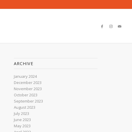
ARCHIVE
January 2024
December 2023
November 2023
October 2023
September 2023
August 2023
July 2023
June 2023
May 2023