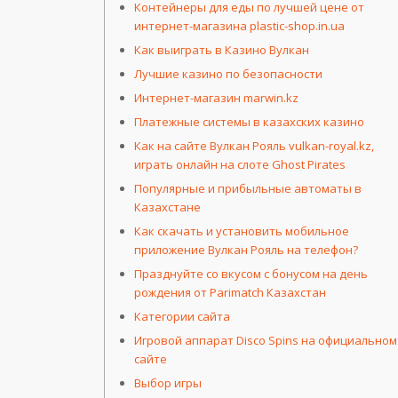
Контейнеры для еды по лучшей цене от
интернет-магазина plastic-shop.in.ua
Как выиграть в Казино Вулкан
Лучшие казино по безопасности
Интернет-магазин marwin.kz
Платежные системы в казахских казино
Как на сайте Вулкан Рояль vulkan-royal.kz,
играть онлайн на слоте Ghost Pirates
Популярные и прибыльные автоматы в
Казахстане
Как скачать и установить мобильное
приложение Вулкан Рояль на телефон?
Празднуйте со вкусом с бонусом на день
рождения от Parimatch Казахстан
Категории сайта
Игровой аппарат Disco Spins на официальном
сайте
Выбор игры