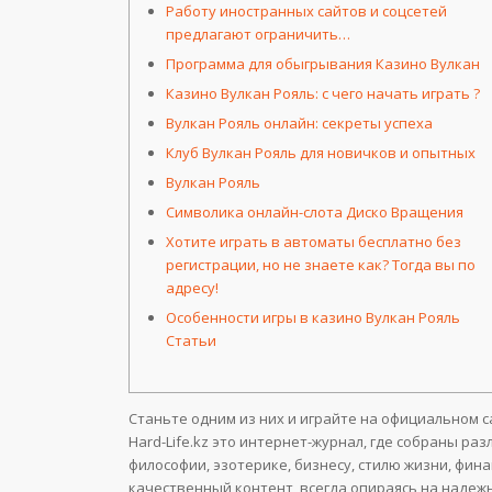
Работу иностранных сайтов и соцсетей
предлагают ограничить…
Программа для обыгрывания Казино Вулкан
Казино Вулкан Рояль: с чего начать играть ?
Вулкан Рояль онлайн: секреты успеха
Клуб Вулкан Рояль для новичков и опытных
Вулкан Рояль
Символика онлайн-слота Диско Вращения
Хотите играть в автоматы бесплатно без
регистрации, но не знаете как? Тогда вы по
адресу!
Особенности игры в казино Вулкан Рояль
Статьи
Станьте одним из них и играйте на официальном с
Hard-Life.kz это интернет-журнал, где собраны р
философии, эзотерике, бизнесу, стилю жизни, фин
качественный контент, всегда опираясь на надеж