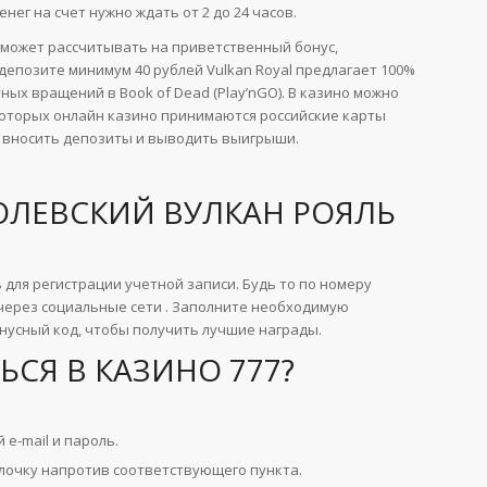
нег на счет нужно ждать от 2 до 24 часов.
l может рассчитывать на приветственный бонус,
епозите минимум 40 рублей Vulkan Royal предлагает 100%
ных вращений в Book of Dead (Play’nGO). В казино можно
екоторых онлайн казино принимаются российские карты
т вносить депозиты и выводить выигрыши.
ОЛЕВСКИЙ ВУЛКАН РОЯЛЬ
для регистрации учетной записи. Будь то по номеру
и через социальные сети . Заполните необходимую
нусный код, чтобы получить лучшие награды.
ЬСЯ В КАЗИНО 777?
e-mail и пароль.
алочку напротив соответствующего пункта.