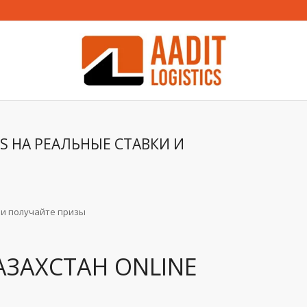
NS НА РЕАЛЬНЫЕ СТАВКИ И
и и получайте призы
ЗАХСТАН ONLINE