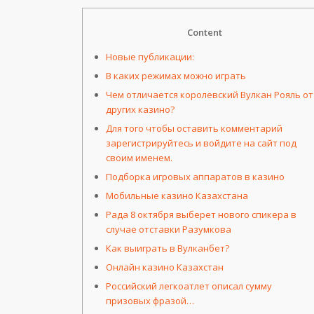
Content
Новые публикации:
В каких режимах можно играть
Чем отличается королевский Вулкан Рояль от
других казино?
Для того чтобы оставить комментарий
зарегистрируйтесь и войдите на сайт под
своим именем.
Подборка игровых аппаратов в казино
Мобильные казино Казахстана
Рада 8 октября выберет нового спикера в
случае отставки Разумкова
Как выиграть в Вулканбет?
Онлайн казино Казахстан
Российский легкоатлет описал сумму
призовых фразой…