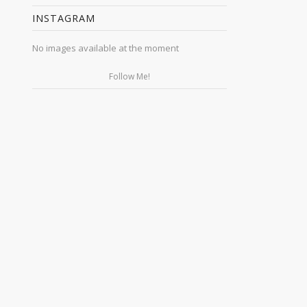
INSTAGRAM
No images available at the moment
Follow Me!