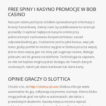
FREE SPINY I KASYNO PROMOCJE W BOB
CASINO
Naszym celem jest bycie źródłem sprawdzonych informacji z
branży hazardowej. Zależy nam, by publikowane tu recenzje
pozwoliły Ci wybrać najlepsze kasyno online przy
jednoczesnym zachowaniu bezpieczeństwa i zasad
odpowiedzialnej gry. Codziennie jest tu jakiś bonus, więc jak
masz gruby portfel to możesz wygrać w Slottica jeszcze więcej.
Jest to dużo więcej gier niż sloty jak sugeruje nazwa, dlatego
polecam, też do grania na telefonie. Technologia ta zapewni,
że nikt nie będzie mógł uzyskać dostępu do Twoich danych
osobowych, takich jak dane bankowe lub dane karty.
OPINIE GRACZY O SLOTTICA
Chodzi o to, że
http://slottica-pl.com
Slottica oferuje wiele
automatów do gry, odbywają się premie, turnieje. Klienci klubu
mogą jednak grać nie tylko w automatach, ale także z
prawdziwym dealerem. Nazwę miejsca możesz wpisać