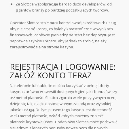
Ze Slottica współpracuje bardzo dużo developerów, od
gigantów branży po bardziej początkujących twórców.
Operator Slottica stale musi kontrolować jakość swoich usług,
aby nie stracić licencji, co byłoby katastroficzne w wynikach
finansowych. Zdobycie pieniędzy na start bez depozytu jest
naprawdę szybkie i proste. Aby jednak to zrobić, należy
zarejestrować się na stronie kasyna.
REJESTRACJA I LOGOWANIE:
ZAŁÓŻ KONTO TERAZ
Na telefonie lub tablecie można korzystać z pełnej oferty
kasyna zarówno w kwestii dostępnych gier, jak i bonusów czy
też metod płatności. Slottica zgarnia wiele pozytywnych ocen,
dzieje się tak, dzięki dostosowanym zasadą oraz wysokiej
jakości usługą. Dużym plusem tego kasyna jest dostępność
wielu metod płatności, wśród których możemy znaleźć
płatności kryptowalutami. Dodatkowo Slottica może pochwalić
się jednym z lepszych bonusów powitalnych dla nowych