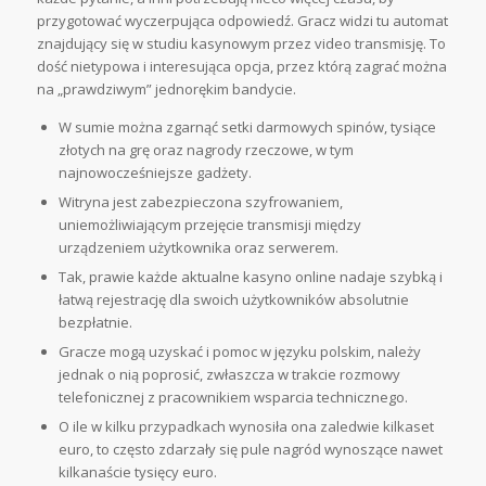
przygotować wyczerpująca odpowiedź. Gracz widzi tu automat
znajdujący się w studiu kasynowym przez video transmisję. To
dość nietypowa i interesująca opcja, przez którą zagrać można
na „prawdziwym” jednorękim bandycie.
W sumie można zgarnąć setki darmowych spinów, tysiące
złotych na grę oraz nagrody rzeczowe, w tym
najnowocześniejsze gadżety.
Witryna jest zabezpieczona szyfrowaniem,
uniemożliwiającym przejęcie transmisji między
urządzeniem użytkownika oraz serwerem.
Tak, prawie każde aktualne kasyno online nadaje szybką i
łatwą rejestrację dla swoich użytkowników absolutnie
bezpłatnie.
Gracze mogą uzyskać i pomoc w języku polskim, należy
jednak o nią poprosić, zwłaszcza w trakcie rozmowy
telefonicznej z pracownikiem wsparcia technicznego.
O ile w kilku przypadkach wynosiła ona zaledwie kilkaset
euro, to często zdarzały się pule nagród wynoszące nawet
kilkanaście tysięcy euro.