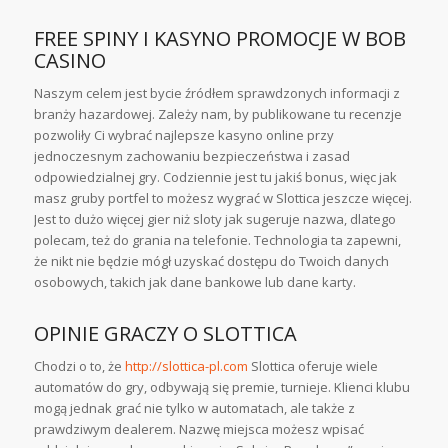
FREE SPINY I KASYNO PROMOCJE W BOB
CASINO
Naszym celem jest bycie źródłem sprawdzonych informacji z
branży hazardowej. Zależy nam, by publikowane tu recenzje
pozwoliły Ci wybrać najlepsze kasyno online przy
jednoczesnym zachowaniu bezpieczeństwa i zasad
odpowiedzialnej gry. Codziennie jest tu jakiś bonus, więc jak
masz gruby portfel to możesz wygrać w Slottica jeszcze więcej.
Jest to dużo więcej gier niż sloty jak sugeruje nazwa, dlatego
polecam, też do grania na telefonie. Technologia ta zapewni,
że nikt nie będzie mógł uzyskać dostępu do Twoich danych
osobowych, takich jak dane bankowe lub dane karty.
OPINIE GRACZY O SLOTTICA
Chodzi o to, że
http://slottica-pl.com
Slottica oferuje wiele
automatów do gry, odbywają się premie, turnieje. Klienci klubu
mogą jednak grać nie tylko w automatach, ale także z
prawdziwym dealerem. Nazwę miejsca możesz wpisać