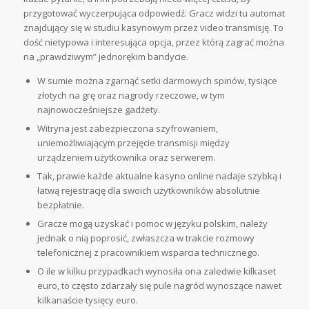
przygotować wyczerpująca odpowiedź. Gracz widzi tu automat
znajdujący się w studiu kasynowym przez video transmisję. To
dość nietypowa i interesująca opcja, przez którą zagrać można
na „prawdziwym” jednorękim bandycie.
W sumie można zgarnąć setki darmowych spinów, tysiące
złotych na grę oraz nagrody rzeczowe, w tym
najnowocześniejsze gadżety.
Witryna jest zabezpieczona szyfrowaniem,
uniemożliwiającym przejęcie transmisji między
urządzeniem użytkownika oraz serwerem.
Tak, prawie każde aktualne kasyno online nadaje szybką i
łatwą rejestrację dla swoich użytkowników absolutnie
bezpłatnie.
Gracze mogą uzyskać i pomoc w języku polskim, należy
jednak o nią poprosić, zwłaszcza w trakcie rozmowy
telefonicznej z pracownikiem wsparcia technicznego.
O ile w kilku przypadkach wynosiła ona zaledwie kilkaset
euro, to często zdarzały się pule nagród wynoszące nawet
kilkanaście tysięcy euro.