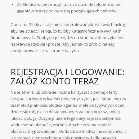
Ze Slottica współpracuje bardzo dużo developerów, od
gigantów branży po bardziej początkujących twórców.
Operator Slottica stale musi kontrolować jakość swoich usług,
aby nie stracić licencji, co byłoby katastroficzne w wynikach
finansowych. Zdobycie pieniędzy na start bez depozytu jest
naprawdę szybkie i proste. Aby jednak to zrobić, należy
zarejestrować się na stronie kasyna.
REJESTRACJA I LOGOWANIE:
ZAŁÓŻ KONTO TERAZ
Na telefonie lub tablecie można korzystać z pełnej oferty
kasyna zarówno w kwestii dostępnych gier, jak i bonusów czy
też metod płatności. Slottica zgarnia wiele pozytywnych ocen,
dzieje się tak, dzięki dostosowanym zasadą oraz wysokiej
jakości usługą. Dużym plusem tego kasyna jest dostępność
wielu metod płatności, wśród których możemy znaleźć
płatności kryptowalutami. Dodatkowo Slottica może pochwalić
się jednym z lepszych bonusów powitalnych dla nowych