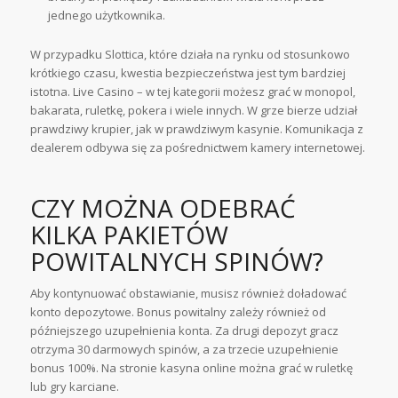
jednego użytkownika.
W przypadku Slottica, które działa na rynku od stosunkowo
krótkiego czasu, kwestia bezpieczeństwa jest tym bardziej
istotna. Live Casino – w tej kategorii możesz grać w monopol,
bakarata, ruletkę, pokera i wiele innych. W grze bierze udział
prawdziwy krupier, jak w prawdziwym kasynie. Komunikacja z
dealerem odbywa się za pośrednictwem kamery internetowej.
CZY MOŻNA ODEBRAĆ
KILKA PAKIETÓW
POWITALNYCH SPINÓW?
Aby kontynuować obstawianie, musisz również doładować
konto depozytowe. Bonus powitalny zależy również od
późniejszego uzupełnienia konta. Za drugi depozyt gracz
otrzyma 30 darmowych spinów, a za trzecie uzupełnienie
bonus 100%. Na stronie kasyna online można grać w ruletkę
lub gry karciane.