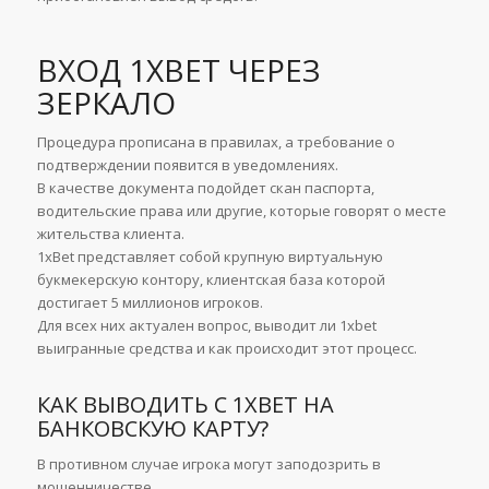
ВХОД 1XBET ЧЕРЕЗ
ЗЕРКАЛО
Процедура прописана в правилах, а требование о
подтверждении появится в уведомлениях.
В качестве документа подойдет скан паспорта,
водительские права или другие, которые говорят о месте
жительства клиента.
1xBet представляет собой крупную виртуальную
букмекерскую контору, клиентская база которой
достигает 5 миллионов игроков.
Для всех них актуален вопрос, выводит ли 1xbet
выигранные средства и как происходит этот процесс.
КАК ВЫВОДИТЬ С 1XBET НА
БАНКОВСКУЮ КАРТУ?
В противном случае игрока могут заподозрить в
мошенничестве.