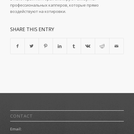
профессиональных капперов, которые прямо
воздействуют на котировки.
SHARE THIS ENTRY
CONTACT
Email: