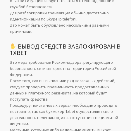
В такой ситуации следует связаться с техподдержкой и
службой безопасности.
Для разблокировки транзакции обычно достаточно
идентификации по Skype ip telefoni.
Это может быть обусловлено несколькими разными
причинами.
ВЫВОД СРЕДСТВ ЗАБЛОКИРОВАН В
1XBET
Это мера требования Роскомнадзора, регулирующего
безопасность сети интернет на территории Российской
Федерации.
После того, как вы выполнили ряд несложных действий,
следует проверить правильность предоставленных
данных и платежного реквизита, на который будут
поступать средства.
Процедуру поиска новых зеркал необходимо проводить
постоянно, так как букмекер 1xbet осуществляет свою
деятельность нелегально, из-за отсутствия специальной
лицензии.
Месячные, суточные либо недельные лимиты в 1xbet