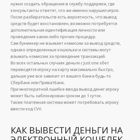
нужно создать обращение в службу поддержки, где
консультанты ответят, что же именно нарушил игрок.
После разбирательств есть вероятность, что вывод
средств будет восстановлен, возможно потребуется
дополнительная идентификация личности или
проведение каких-либо прочих процедур.
Сам букмекер не взымает комиссии за вывод средств,
однако определенные кошельки и системы могут
взымать комиссии за проведение транзакций.
Во всех остальных случаях деньги с just one хбет
переводятся игроку на карту максимально быстро,
дальше уже все зависит от вашего банка будь-то
Сбербанк или ПриватБанк.
При многократной ошибке ввода вывод денег игроку
может быть заблокирован сроком до 1 суток.
Также платёжная система может потребовать игроку
ввести код CVV.
КАК ВЫВЕСТИ ДЕНЬГИ НА
ЭЛЕКТРОННЫЙ КОШЕЛЕК