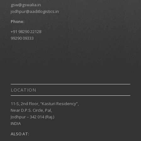
gsw@gswalia.in
jodhpur@aaditlogistics.in
Phone:
+91 98290 22128
99290 09333
LOCATION
11-S, 2nd Floor, “Kasturi Residency”,
Near D.P.S. Circle, Pal,
Jodhpur – 342 014 (Raj.)
INDIA
ALSO AT: