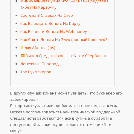
Минимальная Сумма Что Бы Снять Средства С
1хбет На Карточку
Система В Ставках На Спорт
Как Выводить Деньги На Карту
Как Вывести Деньги На Webmoney
Как Снять Деньги На Электронный Кошелек?
для Айфона (ios)
Вывод Средств 1xbet На Карту Сбербанка
Денежные Переводы
Топ Букмекеров
В других случаях клиент может увидеть, что букмекер его
заблокировал.
В спорных случаях или проблемах с сервисом, вы всегда
можете воспользоваться наей технической поддержкой.
Специалисты работают 24 часа в сутки, а обработка
поступившей заявки осуществляется в течение 5-ти
минут.