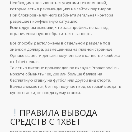
Необходимо пользоваться услугами тех компаний,
которые есть в рекомендациях на сайтах партнеров.
При блокировке личного кабинета легальная контора
разрешает конфликтную ситуацию.
Если вдруг вы выявили, что ваш профиль попал под
ограничения, нужно обратиться в саппорт.
Все способы расположены в отдельном разделе под
значком доллара, размещенном на главной странице.
Однако вывести деньги, полученные в качестве кэшбека
от 1xbet нельзя.
То есть в витрине промокодов во вкладке Promotional вы
можете обменять 100, 200 или больше баллов на
бесплатную ставку на футбол или другой вид спорта.
Баллы снимаются, беттер получает код, который вводит в
купон ставки, не вводя сумму ставки.
ПРАВИЛА ВЫВОДА
СРЕДСТВ С 1XBET
Кроме того, компания не советует делать несколько