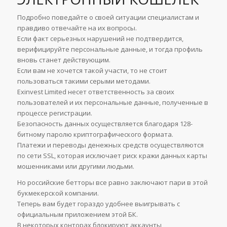
Подробно поведайте о своей ситуации специалистам и
правдиво отвечайте на их вопросы.
Если факт серьезных нарушений не подтвердится,
верифицируйте персональные данные, и тогда профиль
вновь станет действующим.
Если вам не хочется такой участи, то не стоит
пользоваться такими серыми методами.
Exinvest Limited несет ответственность за своих
пользователей и их персональные данные, полученные в
процессе регистрации.
Безопасность данных осуществляется благодаря 128-
битному паролю криптографического формата.
Платежи и переводы денежных средств осуществляются
по сети SSL, которая исключает риск кражи данных карты
мошенниками или другими людьми.
Но российские бетторы все равно заключают пари в этой
букмекерской компании.
Теперь вам будет гораздо удобнее выигрывать с
официальным приложением этой БК.
В некоторых конторах блокируют аккаунты