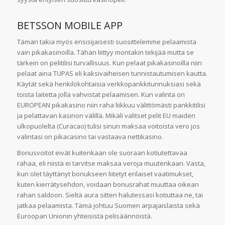
BETSSON MOBILE APP
Tämän takia myös ensisijaisesti suosittelemme pelaamista
vain pikakasinoilla. Tähän liittyy montakin tekijää mutta se
tärkein on pelitilisi turvallisuus. Kun pelaat pikakasinoilla niin
pelaat aina TUPAS eli kaksivaiheisen tunnistautumisen kautta.
Käytät sekä henkilökohtaisia verkkopankkitunnuksiasi sekä
toista laitetta jolla vahvistat pelaamisen. Kun valinta on
EUROPEAN pikakasino niin raha liikkuu välittömästi pankkitilisi
ja pelattavan kasinon välillä. Mikäli valitset pelit EU maiden
ulkopuolelta (Curacao) tulisi sinun maksaa voitoista vero jos
valintasi on pikacasino tai vastaava nettikasino.
Bonusvoitot eivät kuitenkaan ole suoraan kotiutettavaa
rahaa, eli niistä ei tarvitse maksaa veroja muutenkaan. Vasta,
kun olet täyttänyt bonukseen liitetyt erilaiset vaatimukset,
kuten kierrätysehdon, voidaan bonusrahat muuttaa oikean
rahan saldoon. Sieltä aura sitten halutessasi kotiuttaa ne, tai
jatkaa pelaamista. Tämä johtuu Suomen arpajaislaista sekä
Euroopan Unionin yhteisistä pelisäännöistä.