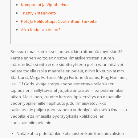
Kampanjat Ja Vip-ohjelma
Trustly Yhteenveto
Pelit Ja Pelituottajat Ovat Erittäin Tärkeitä
Aika Kotiuttaa Voitot?
Betsson ilmaiskierrokset joutuvat kierrättämään myöskin 35
kertaa ennen voittojen nostoa. Ilmaiskierrosten suuren
määrän lisäksi niitä ei ole sidottu yhteen peliin vaan niitä voi
pelata todella isolla määrällä eri pelejä, niihin lukeutuvat mm.
Starburst, Mega Fortune, Mega Fortune Dreams, Plug Hammer,
Hall Of Gods. Avajaistarjouksena annettava talletuksen
tuplaus on miellyttävä lahja, joka antaa peli-iloa pidemmäksi
aikaa. Maltillinen, kuuden kerran läpikierrätys on osaavalle
vedonlyöjälle miltei läpihuuto juttu. Ilmaisvetoviikko
palkitseekin paljon panostaneita vedonlyöjiään sekä ilmaisilla
vedoilla, että ilmaisilla pyöräytyksillä kolikkopelien
suosituimpiin peleihin.
Näitä kahta pidetäänkin kotimaisten kuin kansainvälisten