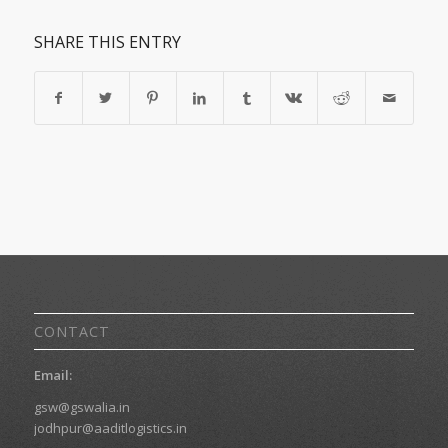
SHARE THIS ENTRY
CONTACT
Email:
gsw@gswalia.in
jodhpur@aaditlogistics.in