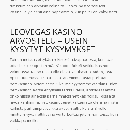
tutustumisen arvoisia välineitä. Lisäksi nostot hoituvat
kasinoilla yleisesti aina nopeammin, kun pelitili on vahvistettu.
LEOVEGAS KASINO
ARVOSTELU – USEIN
KYSYTYT KYSYMYKSET
Toinen meistä voi tykätä rekisteröintivapaudesta, kun taas
toiselle kolikkopelien määrä upon tärkeä seikka kasinon
valinnassa. Katso tässä alla oleva Nettikasinot-video, josta
opit muutamassa minuutissa tärkeimmät asiat parhaan
nettikasinon löytämiseen. Siksi me syynämme etenkin uudet
nettikasinot lävitse erityisellä tarkkuudella, arvioidessamme
onko niissä aineksia parhaimmiksi nettikasinoiksi. Toisaalta
myös vanhimmat nettikasinot eivät välttämättä ole aina niistä
kaikista parhaimpia, vaikka ovatkin pitkäikäisiä. Sinulle
nimittäin hyvä nettikasino voi tarkoittaa jotain ihan toista kuin
vaikkapa meille.