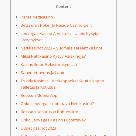
Content
Paras Netticasino
Betssonin Poker Ja Reside Casino-pelit
Leovegas Kasino Arvostelu – Usein Kysytyt
Kysymykset
Nettikasinot 2023 – Suomalaiset Nettikasinot
Miksi Nettikasino Kysyy Asiakirjoja?
Kasino Ilman Rekisteröitymistä
Saavutettavuus Ja Laatu
Trustly Kasinot – Verkkopankin Kautta Nopea
Talletus Ja Kotiutus
Betsson Mobile App
Onko Leovegas Luotettava Nettikasino?
Betsson Kotiutus Ja Rahansiirto
Onko Leovegas Kasino Luotettava?
Uudet Kasinot 2023