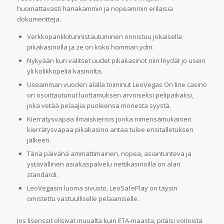
huomattavasti hanakammin ja nopeammin erilaisia
dokumentteja.
Verkkopankkitunnistautuminen onnistuu jokaisella
pikakasinolla ja ze on koko homman ydin.
Nykyään kun valitset uudet pikakasinot niin löydät jo usein
yli kolikkopeliä kasinolta.
Useamman vuoden alalla toiminut LeoVegas On line casino
on osoittautunut luottamuksen arvoiseksi pelipaikaksi,
joka vetää pelaajia puoleensa monesta syystä.
Kierrätysvapaa ilmaiskierros jonka nimensämukainen
kierrätysvapaa pikakasino antaa tulee ensitalletuksen
jälkeen.
Tänä päivänä ammattimainen, nopea, asiantunteva ja
ystävällinen asiakaspalvelu nettikasinoilla on alan
standardi.
LeoVegasin luoma sivusto, LeoSafePlay on täysin
omistettu vastuulliselle pelaamiselle.
Jos lisenssit olisivat muualta kuin ETA-maasta, pitäisi voitoista