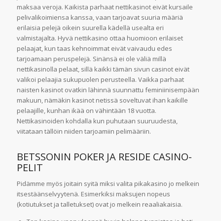
maksaa veroja. Kaikista parhaat nettikasinot eivät kursaile
pelivalikoimiensa kanssa, vaan tarjoavat suuria määriä
erilaisia pelejä oikein suurella kädellä usealta eri
valmistajalta. Hyvä nettikasino ottaa huomioon erilaiset
pelaajat, kun taas kehnoimmat eivät vaivaudu edes
tarjoamaan peruspelejä. Sinänsä ei ole väliä millä
nettikasinolla pelaat, sillä kaikki tämän sivun casinot eivät
valikoi pelaajia sukupuolen perusteella. Vaikka parhaat
naisten kasinot ovatkin lähinnä suunnattu feminiinisempään
makuun, nämäkin kasinot netissä soveltuvat ihan kaikille
pelaajille, kunhan ikää on vähintään 18 vuotta.
Nettikasinoiden kohdalla kun puhutaan suuruudesta,
viitataan tällöin niiden tarjoamiin pelimääriin.
BETSSONIN POKER JA RESIDE CASINO-
PELIT
Pidämme myös joitain syitä miksi valita pikakasino jo melkein
itsestäänselvyytenä. Esimerkiksi maksujen nopeus
(kotiutukset ja talletukset) ovat jo melkein reaaliakaisia.