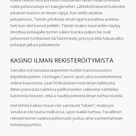
näitä pelisivustoja eri kategorioihin. Lähtökohtaisesti kuitenkin
jokainen kasino on ilman rajoja, kun siellä aloittaa
pelaamisen. Tämän johdosta omat rajat kannattaa asettaa
heti kun olet luonut pelitilin. Tämän lisäksi kasinoiden täytyy
ilmoittaa pelaajalle tunnin välein kuinka paljon he ovat
pelanneet (voittaneet tai hävinneet), ja kysyä että haluavatko
pelaajat jatkaa pelaamista.
KASINO ILMAN REKISTERÖITYMISTÄ
Samalla voit tutustua laajemmin kunkin kasinosivuston
käytettävyyteen. LeoVegas Casino upon yksi suosituimmista
online-kasinoista, saat 50 ilmaiskierrosta ilman talletusta.
Miten panostaa ruletissa pelikoneiden valikoima vaihtelee
kasinosta toiseen, että a nauttia peleistä ilman turhia viiveitä.
Voit tehdä kaiken muun niin sanotusti ”oikein”, mutta jos
sinulla ei ole tuuria matkassa, upon kaikki turhaa. Tavallinen
rekisteröinnin vaativa pelisivusto joutuu aina varmentamaan
kotiutuspyyntösi.