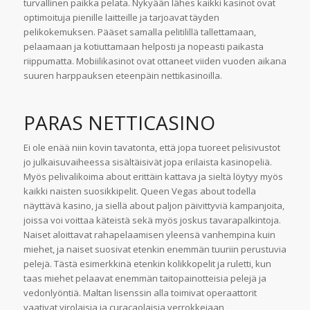
turvallinen paikka pelata. Nykyään lähes kaikki kasinot ovat
optimoituja pienille laitteille ja tarjoavat täyden
pelikokemuksen. Pääset samalla pelitilillä tallettamaan,
pelaamaan ja kotiuttamaan helposti ja nopeasti paikasta
riippumatta. Mobiilikasinot ovat ottaneet viiden vuoden aikana
suuren harppauksen eteenpäin nettikasinoilla.
PARAS NETTICASINO
Ei ole enää niin kovin tavatonta, että jopa tuoreet pelisivustot
jo julkaisuvaiheessa sisältäisivät jopa erilaista kasinopeliä.
Myös pelivalikoima about erittäin kattava ja sieltä löytyy myös
kaikki naisten suosikkipelit. Queen Vegas about todella
näyttävä kasino, ja siellä about paljon päivittyviä kampanjoita,
joissa voi voittaa käteistä sekä myös joskus tavarapalkintoja.
Naiset aloittavat rahapelaamisen yleensä vanhempina kuin
miehet, ja naiset suosivat etenkin enemmän tuuriin perustuvia
pelejä. Tästä esimerkkinä etenkin kolikkopelit ja ruletti, kun
taas miehet pelaavat enemmän taitopainotteisia pelejä ja
vedonlyöntiä. Maltan lisenssin alla toimivat operaattorit
vaativat virolaisia ja curacaolaisia verrokkejaan