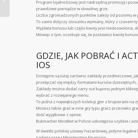
Program lojalnościowy jest nadrzędną promocją i po
prawdziwe pieniądze w dowolnej grze.
Liczba zgromadzonych punktów zależy od poziomu w p
To samo dotyczy stosunku wymiany, który z czasem tyl
Wypłata bonusu lub części kwoty jest niedozwolona, 
Mówiąc o tym, oczekuje się, że postawisz kwotę bonusu
GDZIE, JAK POBRAĆ I A
IOS
Dostępne są tutaj zarówno zakłady przedmeczowe, jak
przełączać się między formatami kursów dziesiętnych,
Zakłady można dodać carry out kuponu jednym kliknię
wybrać z rozwijanego menu.
To jedna z największych kolekcji gier z krupierami na ż
Możesz także grać w inne gry typu gracz przeciwko gra
dość wyjątkowe z opinie.
Bukmacher MostBet w Polsce udostępnia szybkie i ac
W świetle polskiej ustawy hazardowej, jedyne legalne k
nadaną przez Ministerstwo Finansów.