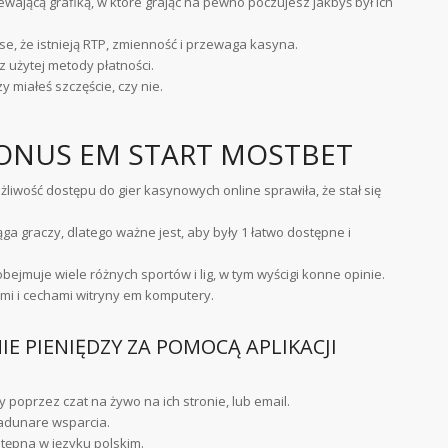
ewającą grafiką, w które grając na pewno poczujesz jakbyś był ich
e, że istnieją RTP, zmienność i przewaga kasyna.
z użytej metody płatności.
zy miałeś szczęście, czy nie.
BONUS EM START MOSTBET
żliwość dostępu do gier kasynowych online sprawiła, że stał się
ga graczy, dlatego ważne jest, aby były 1 łatwo dostępne i
ejmuje wiele różnych sportów i lig, w tym wyścigi konne opinie.
mi i cechami witryny em komputery.
E PIENIĘDZY ZA POMOCĄ APLIKACJI
 poprzez czat na żywo na ich stronie, lub email.
 adunare wsparcia.
stępna w języku polskim.