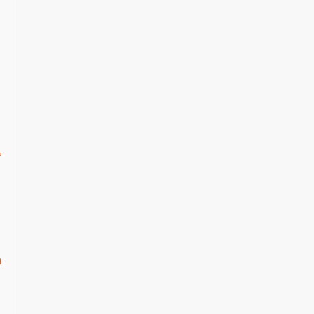
W
?
i