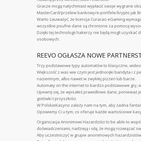
Gracze mogą natychmiast wypłacić swoje wygrane obsług
MasterCard/przelew bankowy/e-portfele/krypto jak Bit
Warto zauważyć, że licencja Curacao eGaming wymaga 
wszystkie poufne dane są chronione za pomocą wyso
Dzięki tej technologii hakerzy nie będą mogli uzyskać
osobowych.
REEVO OGŁASZA NOWE PARTNERS
Trzy podstawowe typy automatów to klasyczne, wideo
Większość z was wie czym jest jednoręki bandyta i z p
naziemnym, albo nawet w zwykłej pizzeri lub barze.
Automaty on the internet to bardzo podstawowe gry, w
Upewnij się, że wpisałeś prawidłowe dane, ponieważ j
gotówki t przyszłości.
W PolskieKasyno zależy nam na tym, aby żadna fantast
Opowiemy Ci u tym, co oferuje każde wartościowe kasy
Organizacja Anonimowi Hazardziści to be able to wspóln
doświadczeniami, nadzieją i siłą, że mogą rozwiązać 
Aby uczestniczyć w grupie anonimowych hazardzistów