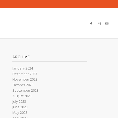
ARCHIVE
January 2024
December 2023
November 2023
October 2023
September 2023
August 2023
July 2023
June 2023
May 2023