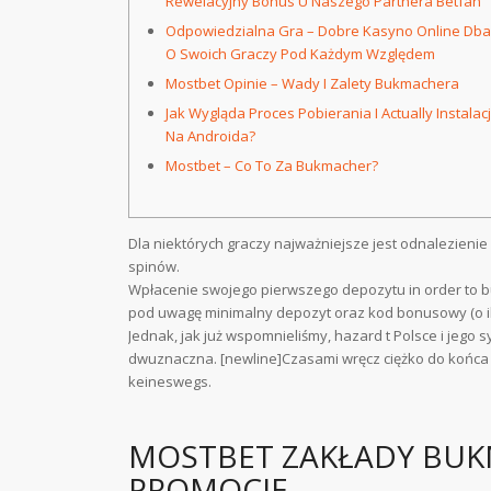
Rewelacyjny Bonus U Naszego Partnera Betfan
Odpowiedzialna Gra – Dobre Kasyno Online Db
O Swoich Graczy Pod Każdym Względem
Mostbet Opinie – Wady I Zalety Bukmachera
Jak Wygląda Proces Pobierania I Actually Instalacj
Na Androida?
Mostbet – Co To Za Bukmacher?
Dla niektórych graczy najważniejsze jest odnalezieni
spinów.
Wpłacenie swojego pierwszego depozytu in order to buł
pod uwagę minimalny depozyt oraz kod bonusowy (o il
Jednak, jak już wspomnieliśmy, hazard t Polsce i jego s
dwuznaczna. [newline]Czasami wręcz ciężko do końca st
keineswegs.
MOSTBET ZAKŁADY BUKM
PROMOCJE