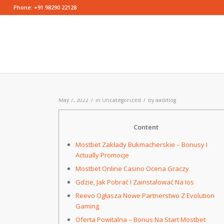
Phone: +91 98290 22128
/
/
May 7, 2022
in
Uncategorized
by
aaditlog
Content
Mostbet Zakłady Bukmacherskie – Bonusy I
Actually Promocje
Mostbet Online Casino Ocena Graczy
Gdzie, Jak Pobrać I Zainstalować Na Ios
Reevo Ogłasza Nowe Partnerstwo Z Evolution
Gaming
Oferta Powitalna – Bonus Na Start Mostbet