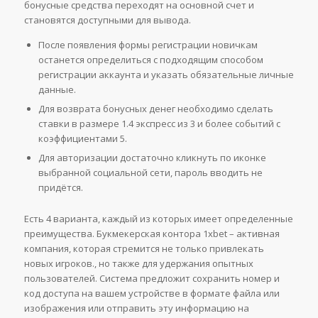
бонусные средства переходят на основной счет и
становятся доступными для вывода.
После появления формы регистрации новичкам
останется определиться с подходящим способом
регистрации аккаунта и указать обязательные личные
данные.
Для возврата бонусных денег необходимо сделать
ставки в размере 1.4 экспресс из 3 и более событий с
коэффициентами 5.
Для авторизации достаточно кликнуть по иконке
выбранной социальной сети, пароль вводить не
придётся.
Есть 4 варианта, каждый из которых имеет определенные
преимущества. Букмекерская контора 1xbet – активная
компания, которая стремится не только привлекать
новых игроков., но также для удержания опытных
пользователей. Система предложит сохранить номер и
код доступа на вашем устройстве в формате файла или
изображения или отправить эту информацию на