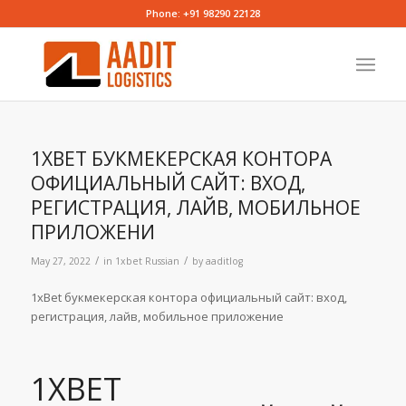
Phone: +91 98290 22128
1XBET БУКМЕКЕРСКАЯ КОНТОРА
ОФИЦИАЛЬНЫЙ САЙТ: ВХОД,
РЕГИСТРАЦИЯ, ЛАЙВ, МОБИЛЬНОЕ
ПРИЛОЖЕНИ
/
/
May 27, 2022
in
1xbet Russian
by
aaditlog
1xBet букмекерская контора официальный сайт: вход,
регистрация, лайв, мобильное приложение
1XBET