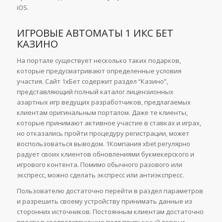
iOS.
ИГРОВЫЕ АВТОМАТЫ 1 ИКС БЕТ
КАЗИНО
На портале существует несколько таких подарков,
которые предусматривают определенные условия
участия. Сайт 1хБет содержит раздел “Казино”,
представляющий полный каталог лицензионных
азартных игр ведущих разработчиков, предлагаемых
клиентам оригинальным порталом. Даже те клиенты,
которые принимают активное участие в ставках и играх,
но отказались пройти процедуру регистрации, может
воспользоваться выводом. 1Компания xbet регулярно
радует своих клиентов обновлениями букмекерского и
игрового контента. Помимо обычного разового или
экспресс, можно сделать экспресс или антиэкспресс.
Пользователю достаточно перейти в раздел параметров
и разрешить своему устройству принимать данные из
сторонних источников. Постоянным клиентам достаточно
ввести в соответствующие поля привычный логин и