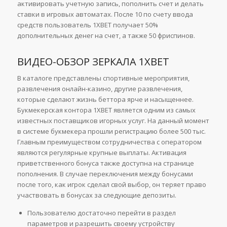
активировать учетную запись, пополнить счет и делать
ставки в игровых автоматах. После 10 по счету ввода
средств пользователь 1XBET получает 50%
дополнительных денег на счет, а также 50 фриспинов.
ВИДЕО-ОБЗОР ЗЕРКАЛА 1XBET
В каталоге представлены спортивные мероприятия,
развлечения онлайн-казино, другие развлечения,
которые сделают жизнь беттора ярче и насыщеннее.
Букмекерская контора 1XBET является одним из самых
известных поставщиков игорных услуг. На данный момент
в системе букмекера прошли регистрацию более 500 тыс.
Главным преимуществом сотрудничества с оператором
являются регулярные крупные выплаты. Активация
приветственного бонуса также доступна на странице
пополнения. В случае переключения между бонусами
после того, как игрок сделал свой выбор, он теряет право
участвовать в бонусах за следующие депозиты.
Пользователю достаточно перейти в раздел
параметров и разрешить своему устройству