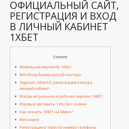
ОФИЦИАЛЬНЫЙ САЙТ,
РЕГИСТРАЦИЯ И ВХОД
В ЛИЧНЫЙ КАБИНЕТ
1ХБЕТ
Content
Мобильная версия БК 1хБет
Bet обзор букмекерской конторы
Зеркало 1xbet KZ: регистрация и вход в
личный кабинет
Всегда актуальное и рабочее зеркало 1XBET
Игровые автоматы 1 Икс Бет казино
Как скачать 1XBET на Айфон?
Bet казино
Регистрация в 1xbet по номеру телефона