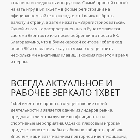
страницы и следовать инструкции. Самый простой способ
начать игру в БК 1хБет – в форме регистрации на
официальном сайте во вкладке «в 1 клик» выбрать
валюту и страну, а затем нажать «Зарегистрироваться».
Одной из самых распространенных в Рунете является
система Вконтакте или после ребрендинга просто ВК.
Благоразумно, что в букмекерской конторе 1хбет вход
через ВК и создание аккаунта можно осуществить
несколькими нажатиями клавиш, экономя при этом время
и нервы.
ВСЕГДА АКТУАЛЬНОЕ И
РАБОЧЕЕ ЗЕРКАЛО 1XBET
1xbet имеет все права на осуществление своей
деятельности и является одним из лидеров рынка,
предлагая клиентам лучшие коэффициенты на
спортивные мероприятия. Однако, плюсовым игрокам
придется попотеть, дабы стабильно забирать прибыль.
Впрочем, как и затягиванием повторной идентификации,