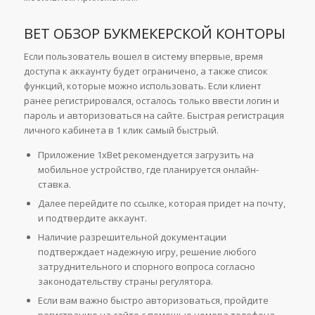
BET ОБЗОР БУКМЕКЕРСКОЙ КОНТОРЫ
Если пользователь вошел в систему впервые, время
доступа к аккаунту будет ограничено, а также список
функций, которые можно использовать. Если клиент
ранее регистрировался, осталось только ввести логин и
пароль и авторизоваться на сайте. Быстрая регистрация
личного кабинета в 1 клик самый быстрый.
Приложение 1xBet рекомендуется загрузить на
мобильное устройство, где планируется онлайн-
ставка.
Далее перейдите по ссылке, которая придет на почту,
и подтвердите аккаунт.
Наличие разрешительной документации
подтверждает надежную игру, решение любого
затруднительного и спорного вопроса согласно
законодательству страны регулятора.
Если вам важно быстро авторизоваться, пройдите