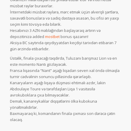
müsbət rəylər buraxırlar.
İnternetdəki müsbət rəylərə, mərc etmək üçün əlverişli şərtlərə,
səxavətli bonuslara və sadiq dəstəyə əsasən, bu ofisi ən yaxşı
seçim kimi tövsiyə edə bilərik.
Hesabınızı 3 AZN məbləğindən başlayaraq artırın və
depozitinizə added
mostbet
bonus qazanın!
Aksiya BC saytında qeydiyyatdan keçdiyi tarixdən etibarən 7
gün ərzində etibarlıdır.
Üstəlik, finala çıxacağı təqdirdə, Tuluzanı barışmaz Lion və en
este momento Nantı gözləyəcək.
Fransa liqasında “Nant” aşağı liqadan seven xal öndə olmaqla
turnir cədvəlinin sonuncu pilləsində qərarlaşıb.
Kanaryaların aşağı liqaya düşməsi ehtimalı azdır, lakin
Abdoulaye Toure və tərəfdaşları Liqa 1 vasitəsilə
avrokuboklara çıxa bilməyəcəklər.
Deməli, kanareykalılar diqqətlərini ölkə kubokuna
yönəltməlidirlər.
Baxmayaraq ki, komandanın finala çıxması son dərəcə çətin
olacaq.