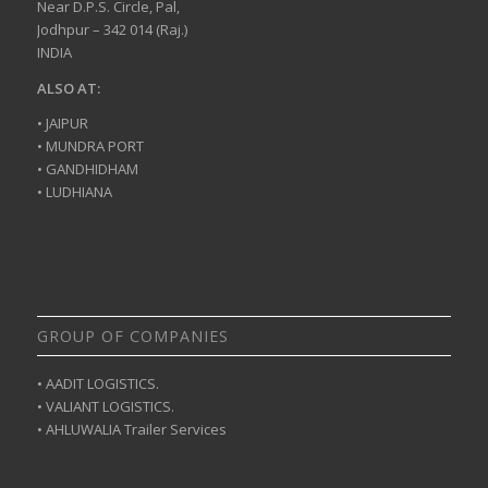
Near D.P.S. Circle, Pal,
Jodhpur – 342 014 (Raj.)
INDIA
ALSO AT:
• JAIPUR
• MUNDRA PORT
• GANDHIDHAM
• LUDHIANA
GROUP OF COMPANIES
• AADIT LOGISTICS.
• VALIANT LOGISTICS.
• AHLUWALIA Trailer Services