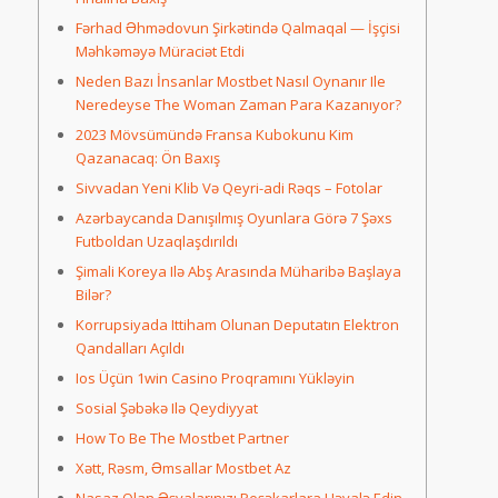
Fərhad Əhmədovun Şirkətində Qalmaqal — İşçisi
Məhkəməyə Müraciət Etdi
Neden Bazı İnsanlar Mostbet Nasıl Oynanır Ile
Neredeyse The Woman Zaman Para Kazanıyor?
2023 Mövsümündə Fransa Kubokunu Kim
Qazanacaq: Ön Baxış
Sivvadan Yeni Klib Və Qeyri-adi Rəqs – Fotolar
Azərbaycanda Danışılmış Oyunlara Görə 7 Şəxs
Futboldan Uzaqlaşdırıldı
Şimali Koreya Ilə Abş Arasında Müharibə Başlaya
Bilər?
Korrupsiyada Ittiham Olunan Deputatın Elektron
Qandalları Açıldı
Ios Üçün 1win Casino Proqramını Yükləyin
Sosial Şəbəkə Ilə Qeydiyyat
How To Be The Mostbet Partner
Xətt, Rəsm, Əmsallar Mostbet Az