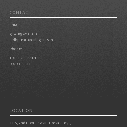
CONTACT
Email:
gsw@gswalia.in
jodhpur@aaditlogistics.in
Phone:
+91 98290 22128
99290 09333
LOCATION
11-S, 2nd Floor, “Kasturi Residency”,