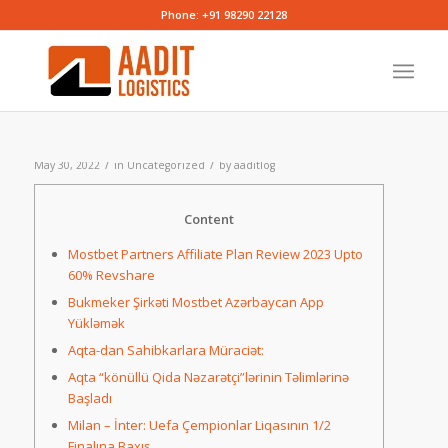
Phone: +91 98290 22128
/
/
May 30, 2022
in
Uncategorized
by
aaditlog
Content
Mostbet Partners Affiliate Plan Review 2023 Upto
60% Revshare
Bukmeker Şirkəti Mostbet Azərbaycan App
Yükləmək
Aqta-dan Sahibkarlara Müraciət:
Aqta “könüllü Qida Nəzarətçi”lərinin Təlimlərinə
Başladı
Milan – İnter: Uefa Çempionlar Liqasının 1/2
Finalına Baxış