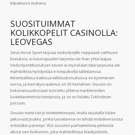
kilpailussa mukana.
SUOSITUIMMAT
KOLIKKOPELIT CASINOLLA:
LEOVEGAS
Siinä missä Sport tarjoaa vedonlyöjille reippaasti vaihtuvia
bonuksia, ei kasinopuolen tarjonta ole ihan yhtä laajaa.
Vedonlyöntibonuksen tavoin ei myöskään tätä tarjousta ole
mahdollista hyödyntää e-lompakoilla tallettaessa.
Minimitalletus kaikissa talletusbonuksissa on kymmenen
euroa, ja kierrätysvaatimus on 35-kertainen. Sivusto on
kokonaisuudessaan tunnettu yhtenä markkinoiden
luotettavimmista toimijoista, ja ze on listattu Tukholman
pörssiin.
Sivusto toimii nyt jo moitteettomasti, mutta taustalla häärii
jatkuvasti joukko, jonka tavoitteena on tehdä mobiiliversiosta
entistäkin parempi. Yksi sivuston parhaimmista piirteistä
about sen livekasino, joka mahdollistaa blackjackistä,