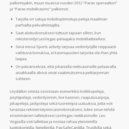
palkintojakin, muun muassa vuoden 2012 ”Paras operaattori”
ja ”Paras mobiilicasino” palkinnot.
Tarjolla on satoja mobiilioptimoituja pelejä maailman
parhailta pelivalmistajilta.
Saat aloitusbonuksesi tuttuun tapaan silloin, kun
rekisteröidyt LeoVegas-pelaajaksi mobiililaitteellasi.
Siinä missä Sports activity tarjoaa vedonlyöjille reippaasti
vaihtuvia bonuksia, ei kasinopuolen tarjonta ole ihan yhtä
laajaa.
On päivänselvää, että jokaisella netticasinoille pelaavalla
asiakkaalla about omat vaatimuksensa pelitarjonnan
suhteen.
Löydätkin omista osioistaan esimerkiksi kolikkopelejä,
pöytäpelejä, vedonlyönnin, live kasinon, raaputusarpoja,
pikapelejä, jackpoteja sekä tuoreimpia uutuuksia. Jotta voit
lunastaa rekisteröitymiscasinobonuksesi, tulee sinun tehdä
ensimmäinen talletuksesi LeoVegas nettikasinolle. Leo
Vegasilla voit tallettaa ja nostaa rahaa yleismmillä
luottokorteilla, Netellerillä, PaySafeCardilla, Trustlyllä sekä