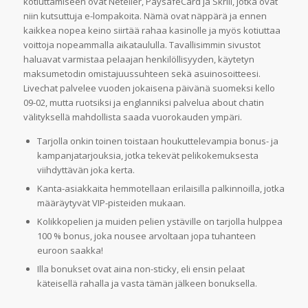
kotiuttamiseen ovat Neteller, PaysafeCard ja Skrill, jotka ovat
niin kutsuttuja e-lompakoita. Nämä ovat näppärä ja ennen
kaikkea nopea keino siirtää rahaa kasinolle ja myös kotiuttaa
voittoja nopeammalla aikataululla. Tavallisimmin sivustot
haluavat varmistaa pelaajan henkilöllisyyden, käytetyn
maksumetodin omistajuussuhteen sekä asuinosoitteesi.
Livechat palvelee vuoden jokaisena päivänä suomeksi kello
09-02, mutta ruotsiksi ja englanniksi palvelua about chatin
välityksellä mahdollista saada vuorokauden ympäri.
Tarjolla onkin toinen toistaan houkuttelevampia bonus- ja
kampanjatarjouksia, jotka tekevät pelikokemuksesta
viihdyttävän joka kerta.
Kanta-asiakkaita hemmotellaan erilaisilla palkinnoilla, jotka
määräytyvät VIP-pisteiden mukaan.
Kolikkopelien ja muiden pelien ystäville on tarjolla hulppea
100 % bonus, joka nousee arvoltaan jopa tuhanteen
euroon saakka!
Illa bonukset ovat aina non-sticky, eli ensin pelaat
käteisellä rahalla ja vasta tämän jälkeen bonuksella.