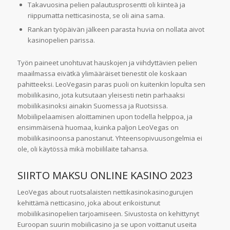
Takavuosina pelien palautusprosentti oli kiinteä ja
riippumatta netticasinosta, se oli aina sama.
Rankan työpäivän jälkeen parasta huvia on nollata aivot
kasinopelien parissa.
Työn paineet unohtuvat hauskojen ja viihdyttävien pelien
maailmassa eivätkä ylimääräiset tienestit ole koskaan
pahitteeksi. LeoVegasin paras puoli on kuitenkin lopulta sen
mobiilikasino, jota kutsutaan yleisesti netin parhaaksi
mobiilikasinoksi ainakin Suomessa ja Ruotsissa.
Mobiilipelaamisen aloittaminen upon todella helppoa, ja
ensimmäisenä huomaa, kuinka paljon LeoVegas on
mobiilikasinoonsa panostanut. Yhteensopivuusongelmia ei
ole, oli käytössä mikä mobiililaite tahansa.
SIIRTO MAKSU ONLINE KASINO 2023
LeoVegas about ruotsalaisten nettikasinokasinogurujen
kehittämä netticasino, joka about erikoistunut
mobiilikasinopelien tarjoamiseen. Sivustosta on kehittynyt
Euroopan suurin mobiilicasino ja se upon voittanut useita