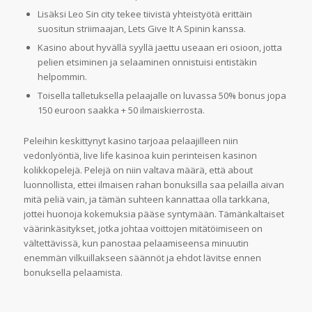
Lisäksi Leo Sin city tekee tiivistä yhteistyötä erittäin
suositun striimaajan, Lets Give It A Spinin kanssa.
Kasino about hyvällä syyllä jaettu useaan eri osioon, jotta
pelien etsiminen ja selaaminen onnistuisi entistäkin
helpommin.
Toisella talletuksella pelaajalle on luvassa 50% bonus jopa
150 euroon saakka + 50 ilmaiskierrosta.
Peleihin keskittynyt kasino tarjoaa pelaajilleen niin
vedonlyöntiä, live life kasinoa kuin perinteisen kasinon
kolikkopelejä. Pelejä on niin valtava määrä, että about
luonnollista, ettei ilmaisen rahan bonuksilla saa pelailla aivan
mitä peliä vain, ja tämän suhteen kannattaa olla tarkkana,
jottei huonoja kokemuksia pääse syntymään. Tämänkaltaiset
väärinkäsitykset, jotka johtaa voittojen mitätöimiseen on
vältettävissä, kun panostaa pelaamiseensa minuutin
enemmän vilkuillakseen säännöt ja ehdot lävitse ennen
bonuksella pelaamista.