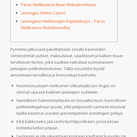
Paras Nettikasinot Ilman Rekisteröimistä
Leovegas Online Casino
Leovegasin Nettisivujen Käytettävyys – Paras
Nettikasino Mobiilisovellus
Pyrimme jatkuvasti päivittämään sinulle kasinoiden
viimeisimmät uutiset, maksutavat, säädökset ja kaiken muun
tarvittavan tiedon, joka saattaa vaikuttaa suomalaisten
pelaajien pelikokemukseen. Tältä sivustolta löydät
ainoastaan turvallisia ja lisensoituja kasinoita.
Kasinosivustojen melkoinen sillisalaatti Leo Vegas on
iskenyt upeasti kaikkien pelaajien sydämiin.
Harmillisen hämmästyttävää on toisaalta myös kunnollisen
pelitoimittajahaun puute, sillä pelipuristit varmasti etsisivät
täällä käsiinsä useiden pienempienkin toimittajien pelejä.
Eikä kakkoseksi jää vedonlyöntipuolikaan, jossa piisaa
kohteita kellon ympäri.
LeoVegas ei ole oikeastaan koskaan käyttänyt kuponki- tai