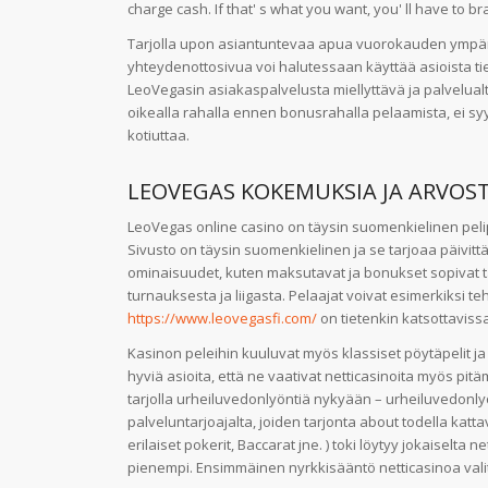
charge cash. If that' s what you want, you' ll have to b
Tarjolla upon asiantuntevaa apua vuorokauden ympäri 
yhteydenottosivua voi halutessaan käyttää asioista ti
LeoVegasin asiakaspalvelusta miellyttävä ja palvelu
oikealla rahalla ennen bonusrahalla pelaamista, ei syyt
kotiuttaa.
LEOVEGAS KOKEMUKSIA JA ARVOS
LeoVegas online casino on täysin suomenkielinen pelip
Sivusto on täysin suomenkielinen ja se tarjoaa päivi
ominaisuudet, kuten maksutavat ja bonukset sopivat täy
turnauksesta ja liigasta. Pelaajat voivat esimerkiksi t
https://www.leovegasfi.com/
on tietenkin katsottavissa 
Kasinon peleihin kuuluvat myös klassiset pöytäpelit ja n
hyviä asioita, että ne vaativat netticasinoita myös pit
tarjolla urheiluvedonlyöntiä nykyään – urheiluvedonly
palveluntarjoajalta, joiden tarjonta about todella kattav
erilaiset pokerit, Baccarat jne. ) toki löytyy jokaiselt
pienempi. Ensimmäinen nyrkkisääntö netticasinoa valitta