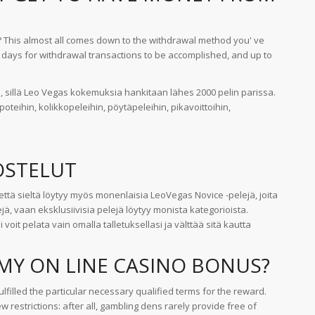
 This almost all comes down to the withdrawal method you' ve
s days for withdrawal transactions to be accomplished, and up to
n, sillä Leo Vegas kokemuksia hankitaan lähes 2000 pelin parissa.
kpoteihin, kolikkopeleihin, pöytäpeleihin, pikavoittoihin,
OSTELUT
että sieltä löytyy myös monenlaisia LeoVegas Novice -pelejä, joita
jä, vaan eksklusiivisia pelejä löytyy monista kategorioista.
voit pelata vain omalla talletuksellasi ja välttää sitä kautta
MY ON LINE CASINO BONUS?
lled the particular necessary qualified terms for the reward.
 restrictions: after all, gambling dens rarely provide free of