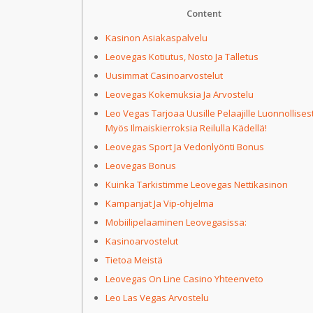
Content
Kasinon Asiakaspalvelu
Leovegas Kotiutus, Nosto Ja Talletus
Uusimmat Casinoarvostelut
Leovegas Kokemuksia Ja Arvostelu
Leo Vegas Tarjoaa Uusille Pelaajille Luonnollisest
Myös Ilmaiskierroksia Reilulla Kädellä!
Leovegas Sport Ja Vedonlyönti Bonus
Leovegas Bonus
Kuinka Tarkistimme Leovegas Nettikasinon
Kampanjat Ja Vip-ohjelma
Mobiilipelaaminen Leovegasissa:
Kasinoarvostelut
Tietoa Meistä
Leovegas On Line Casino Yhteenveto
Leo Las Vegas Arvostelu