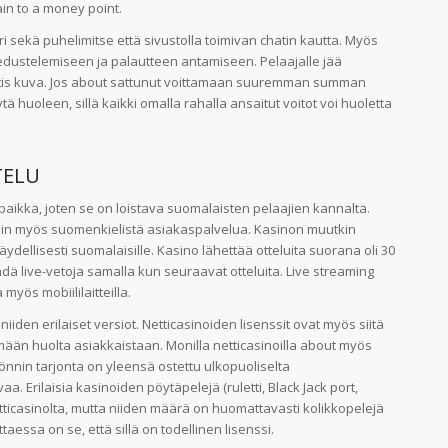
rain to a money point.
sekä puhelimitse että sivustolla toimivan chatin kautta. Myös
edustelemiseen ja palautteen antamiseen. Pelaajalle jää
altis kuva. Jos about sattunut voittamaan suuremman summan
ä huoleen, sillä kaikki omalla rahalla ansaitut voitot voi huoletta
TELU
aikka, joten se on loistava suomalaisten pelaajien kannalta.
ttäin myös suomenkielistä asiakaspalvelua. Kasinon muutkin
dellisesti suomalaisille. Kasino lähettää otteluita suorana oli 30
ehdä live-vetoja samalla kun seuraavat otteluita. Live streaming
myös mobiililaitteilla.
iiden erilaiset versiot. Netticasinoiden lisenssit ovat myös siitä
ämään huolta asiakkaistaan. Monilla netticasinoilla about myös
önnin tarjonta on yleensä ostettu ulkopuoliselta
aa. Erilaisia kasinoiden pöytäpelejä (ruletti, Black Jack port,
a netticasinolta, mutta niiden määrä on huomattavasti kolikkopelejä
essa on se, että sillä on todellinen lisenssi.