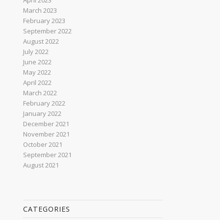
April 2023
March 2023
February 2023
September 2022
August 2022
July 2022
June 2022
May 2022
April 2022
March 2022
February 2022
January 2022
December 2021
November 2021
October 2021
September 2021
August 2021
CATEGORIES