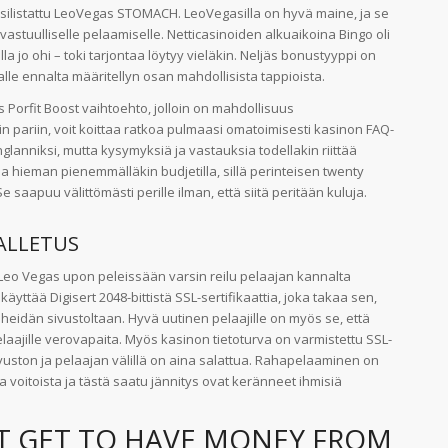
silistattu LeoVegas STOMACH. LeoVegasilla on hyvä maine, ja se
uulliselle pelaamiselle. Netticasinoiden alkuaikoina Bingo oli
la jo ohi – toki tarjontaa löytyy vieläkin. Neljäs bonustyyppi on
le ennalta määritellyn osan mahdollisista tappioista.
 Porfit Boost vaihtoehto, jolloin on mahdollisuus
 pariin, voit koittaa ratkoa pulmaasi omatoimisesti kasinon FAQ-
glanniksi, mutta kysymyksiä ja vastauksia todellakin riittää
la hieman pienemmälläkin budjetilla, sillä perinteisen twenty
 saapuu välittömästi perille ilman, että siitä peritään kuluja.
ALLETUS
 Leo Vegas upon peleissään varsin reilu pelaajan kannalta
tää Digisert 2048-bittistä SSL-sertifikaattia, joka takaa sen,
heidän sivustoltaan. Hyvä uutinen pelaajille on myös se, että
pelaajille verovapaita. Myös kasinon tietoturva on varmistettu SSL-
ivuston ja pelaajan välillä on aina salattua. Rahapelaaminen on
a voitoista ja tästä saatu jännitys ovat keränneet ihmisiä
T GET TO HAVE MONEY FROM