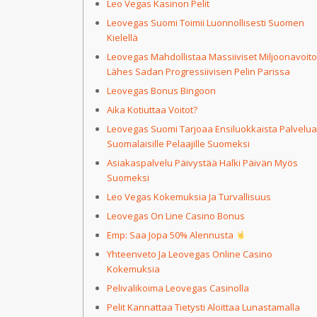
Leo Vegas Kasinon Pelit
Leovegas Suomi Toimii Luonnollisesti Suomen
Kielellä
Leovegas Mahdollistaa Massiiviset Miljoonavoito
Lähes Sadan Progressiivisen Pelin Parissa
Leovegas Bonus Bingoon
Aika Kotiuttaa Voitot?
Leovegas Suomi Tarjoaa Ensiluokkaista Palvelu
Suomalaisille Pelaajille Suomeksi
Asiakaspalvelu Päivystää Halki Päivän Myös
Suomeksi
Leo Vegas Kokemuksia Ja Turvallisuus
Leovegas On Line Casino Bonus
Emp: Saa Jopa 50% Alennusta
Yhteenveto Ja Leovegas Online Casino
Kokemuksia
Pelivalikoima Leovegas Casinolla
Pelit Kannattaa Tietysti Aloittaa Lunastamalla