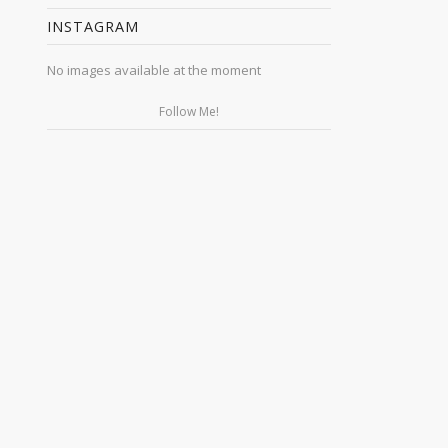
INSTAGRAM
No images available at the moment
Follow Me!