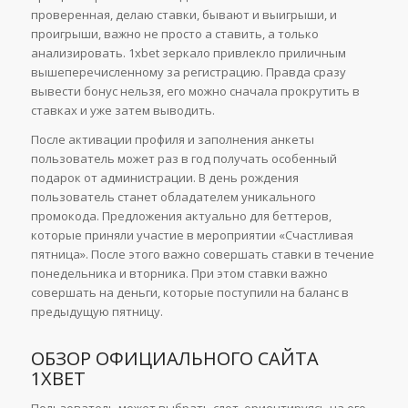
проверенная, делаю ставки, бывают и выигрыши, и
проигрыши, важно не просто а ставить, а только
анализировать. 1xbet зеркало привлекло приличным
вышеперечисленному за регистрацию. Правда сразу
вывести бонус нельзя, его можно сначала прокрутить в
ставках и уже затем выводить.
После активации профиля и заполнения анкеты
пользователь может раз в год получать особенный
подарок от администрации. В день рождения
пользователь станет обладателем уникального
промокода. Предложения актуально для беттеров,
которые приняли участие в мероприятии «Счастливая
пятница». После этого важно совершать ставки в течение
понедельника и вторника. При этом ставки важно
совершать на деньги, которые поступили на баланс в
предыдущую пятницу.
ОБЗОР ОФИЦИАЛЬНОГО САЙТА
1XBET