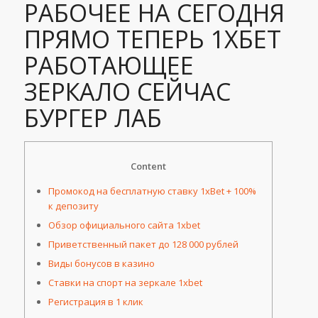
РАБОЧЕЕ НА СЕГОДНЯ
ПРЯМО ТЕПЕРЬ 1ХБЕТ
РАБОТАЮЩЕЕ
ЗЕРКАЛО СЕЙЧАС
БУРГЕР ЛАБ
Content
Промокод на бесплатную ставку 1xBet + 100%
к депозиту
Обзор официального сайта 1xbet
Приветственный пакет до 128 000 рублей
Виды бонусов в казино
Ставки на спорт на зеркале 1xbet
Регистрация в 1 клик