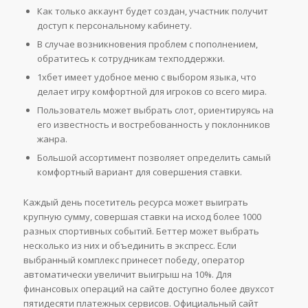
Как только аккаунт будет создан, участник получит
доступ к персональному кабинету.
В случае возникновения проблем с пополнением,
обратитесь к сотрудникам техподдержки.
1хбет имеет удобное меню с выбором языка, что
делает игру комфортной для игроков со всего мира.
Пользователь может выбрать слот, ориентируясь на
его известность и востребованность у поклонников
жанра.
Большой ассортимент позволяет определить самый
комфортный вариант для совершения ставки.
Каждый день посетитель ресурса может выиграть
крупную сумму, совершая ставки на исход более 1000
разных спортивных событий. Беттер может выбрать
несколько из них и объединить в экспресс. Если
выбранный комплекс принесет победу, оператор
автоматически увеличит выигрыш на 10%. Для
финансовых операций на сайте доступно более двухсот
пятидесяти платежных сервисов. Официальный сайт