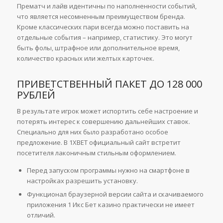
Прематч и лайв идентичны по наполненности событий,
что является несомненным преимуществом бренда.
Кроме классических пари всегда можно поставить на
отдельные события – например, статистику. Это могут
быть фолы, штрафное или дополнительное время,
количество красных или желтых карточек.
ПРИВЕТСТВЕННЫЙ ПАКЕТ ДО 128 000
РУБЛЕЙ
В результате игрок может испортить себе настроение и
потерять интерес к совершению дальнейших ставок.
Специально для них было разработано особое
предложение. В 1XBET официальный сайт встретит
посетителя лаконичным стильным оформлением.
Перед запуском программы нужно на смартфоне в
настройках разрешить установку.
Функционал браузерной версии сайта и скачиваемого
приложения 1 Икс Бет казино практически не имеет
отличий.