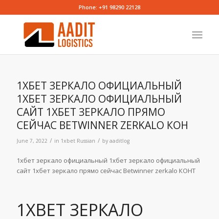
Phone: +91 98290 22128
1ХБЕТ ЗЕРКАЛО ОФИЦИАЛЬНЫЙ
1ХБЕТ ЗЕРКАЛО ОФИЦИАЛЬНЫЙ
САЙТ 1ХБЕТ ЗЕРКАЛО ПРЯМО
СЕЙЧАС BETWINNER ZERKALO КОН
/
/
June 7, 2022
in
1xbet Russian
by
aaditlog
1хбет зеркало официальный 1хбет зеркало официальный
сайт 1хбет зеркало прямо сейчас Betwinner zerkalo КОНТ
1XBET ЗЕРКАЛО