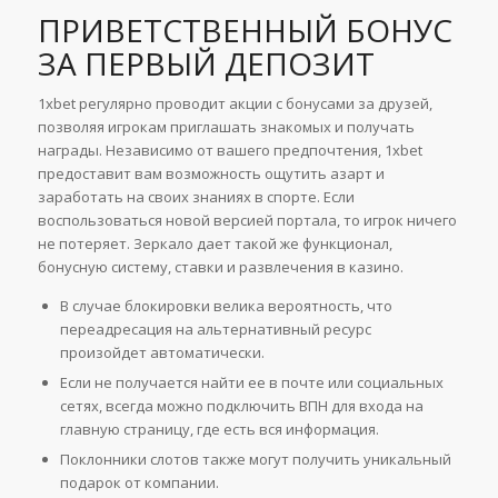
ПРИВЕТСТВЕННЫЙ БОНУС
ЗА ПЕРВЫЙ ДЕПОЗИТ
1xbet регулярно проводит акции с бонусами за друзей,
позволяя игрокам приглашать знакомых и получать
награды. Независимо от вашего предпочтения, 1xbet
предоставит вам возможность ощутить азарт и
заработать на своих знаниях в спорте. Если
воспользоваться новой версией портала, то игрок ничего
не потеряет. Зеркало дает такой же функционал,
бонусную систему, ставки и развлечения в казино.
В случае блокировки велика вероятность, что
переадресация на альтернативный ресурс
произойдет автоматически.
Если не получается найти ее в почте или социальных
сетях, всегда можно подключить ВПН для входа на
главную страницу, где есть вся информация.
Поклонники слотов также могут получить уникальный
подарок от компании.