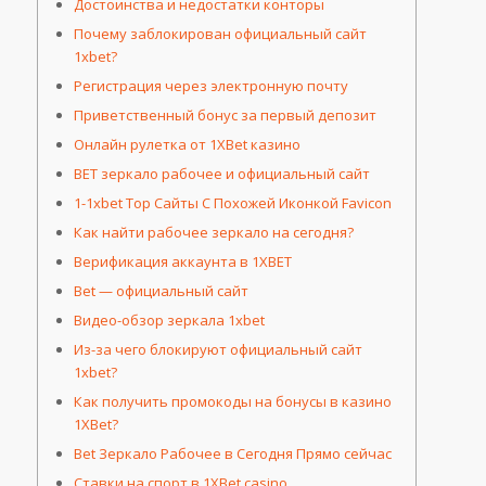
Достоинства и недостатки конторы
Почему заблокирован официальный сайт
1xbet?
Регистрация через электронную почту
Приветственный бонус за первый депозит
Онлайн рулетка от 1XBet казино
BET зеркало рабочее и официальный сайт
1-1xbet Top Сайты С Похожей Иконкой Favicon
Как найти рабочее зеркало на сегодня?
Верификация аккаунта в 1XBET
Bet — официальный сайт
Видео-обзор зеркала 1xbet
Из-за чего блокируют официальный сайт
1xbet?
Как получить промокоды на бонусы в казино
1XBet?
Bet Зеркало Рабочее в Сегодня Прямо сейчас
Ставки на спорт в 1XBet casino