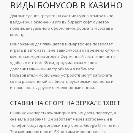
ВИДЫ БОНУСОВ В КАЗИНО
Для выведения средств на счет их нужно отыграть по
вейджеру. Поклонники игр выбирают софт с учетом
правил, визуального оформления, формата и состава
команд.
Приложение для планшетов и смартфонов позволяет
играть в автоматы, вне зависимости от времени суток и
местонахождения игрока. Фирменный софт отличается
удобным интерфейсом, продуманным меню и
дополнительными настройками в кабинете.
Пользователи мобильных устройств могут запускать
сотни развлечений, выбирать русскоязычное меню и
использовать другие немаловажные опции.
СТАВКИ НА СПОРТ НА ЗЕРКАЛЕ 1XBET
В наших «напёрстках» выигрывать не даем, порежут, а
сначала и забанят. Он работает через встроенный в
телефон браузер вопреки типу opera, Google Chrome и п.
Это мобильная версия БК, оптимизированная для