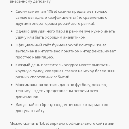
внесенному депозиту.
Своим клиентам 1XBet казино предлагает только
самые выгодные коэффициенты (по сравнению с
другими операторами российского рынка).
Однако для удачного пари в режиме live нужно иметь
удачу или быть хорошим аналитиком.
Официальный сайт букмекерской конторы 1xBet
выполнен в интуитивно понятном интерфейсе, имеет
простую навигацию.
Каждый день посетитель ресурса может выиграть
крупную сумму, совершая ставки на исход более 1000
разных спортивных событий.
Максимальная роспись дана по футболу, хоккею,
теннису – здесь представлены встречи всех
дивизионов.
Для девайсов бренд создал несколько вариантов
доступа к сайту.
Можно скачать 1xbet зеркало с официального сайта или