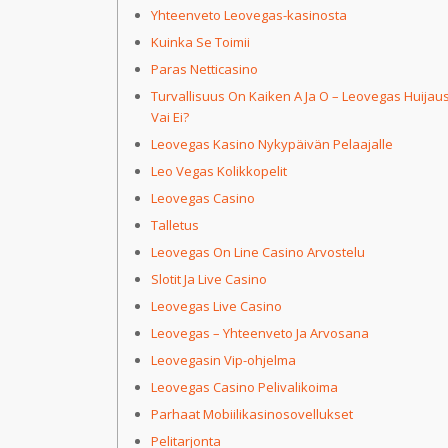
Yhteenveto Leovegas-kasinosta
Kuinka Se Toimii
Paras Netticasino
Turvallisuus On Kaiken A Ja O – Leovegas Huijau
Vai Ei?
Leovegas Kasino Nykypäivän Pelaajalle
Leo Vegas Kolikkopelit
Leovegas Casino
Talletus
Leovegas On Line Casino Arvostelu
Slotit Ja Live Casino
Leovegas Live Casino
Leovegas – Yhteenveto Ja Arvosana
Leovegasin Vip-ohjelma
Leovegas Casino Pelivalikoima
Parhaat Mobiilikasinosovellukset
Pelitarjonta