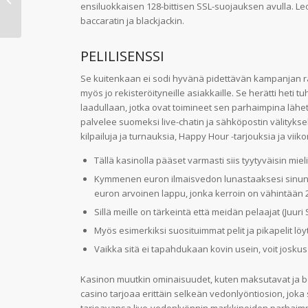
ensiluokkaisen 128-bittisen SSL-suojauksen avulla. LeoV
Leovegas Co
baccaratin ja blackjackin.
PELILISENSSI
Se kuitenkaan ei sodi hyvänä pidettävän kampanjan ra
myös jo rekisteröityneille asiakkaille. Se herätti heti 
laadullaan, jotka ovat toimineet sen parhaimpina lähet
palvelee suomeksi live-chatin ja sähköpostin välityks
kilpailuja ja turnauksia, Happy Hour -tarjouksia ja vii
Tällä kasinolla pääset varmasti siis tyytyväisin mie
Kymmenen euron ilmaisvedon lunastaaksesi sinu
euron arvoinen lappu, jonka kerroin on vähintään 2
Sillä meille on tärkeintä että meidän pelaajat (Juuri Si
Myös esimerkiksi suosituimmat pelit ja pikapelit lö
Vaikka sitä ei tapahdukaan kovin usein, voit joskus
Kasinon muutkin ominaisuudet, kuten maksutavat ja bo
casino tarjoaa erittäin selkeän vedonlyöntiosion, joka s