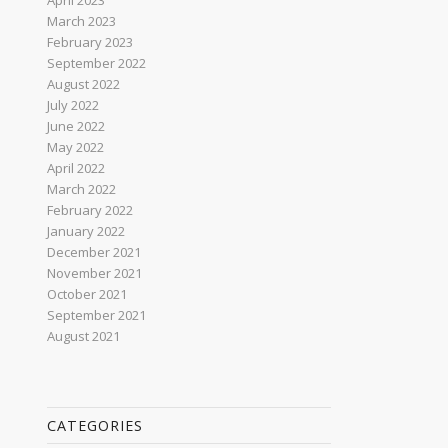
April 2023
March 2023
February 2023
September 2022
August 2022
July 2022
June 2022
May 2022
April 2022
March 2022
February 2022
January 2022
December 2021
November 2021
October 2021
September 2021
August 2021
CATEGORIES