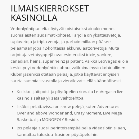
ILMAISKIERROKSET
KASINOLLA
Vedonlyöntipuolelta löytyvät toistaiseksi ainakin monet
suomalaisten suosimat kohteet. Tarjolla on yksittäisvetoja,
tuplavetoja ja tripla vetoja, ja parhaimmillaan pääsee
pelaamaan jopa 12-kohtaisia akkumulaattorivetoja. Muita
tarjottuja vetotyyppejä ovat esimerkiksi trixie, yankee,
canadian, heinz, super heinz ja patent. Vaikka LeoVegas ei ole
keskittynyt vedonlyöntiin, about valikoima hyvin kohtuullinen.
Klubin jäseniksi otetaan pelaajia, jotka käyttävät erityisen
suuria summia sivustolla ja vierailevat siellä säännöllisesti.
Kolikko-, jättipotti- ja pöytäpelien rinnalla LeoVegasin live-
kasino sisältää yli sata vaihtoehtoa.
Lisäksi pelattavissa on show-pelejä, kuten Adventures
Over and above Wonderland, Crazy Moment, Live Mega
Basketball ja MONOPOLY Reside.
Jos pelaaja suosii perinteisempää peliä videoslotin sijaan,
kannattaa tutustua -kasinon pöytäpeleihin.