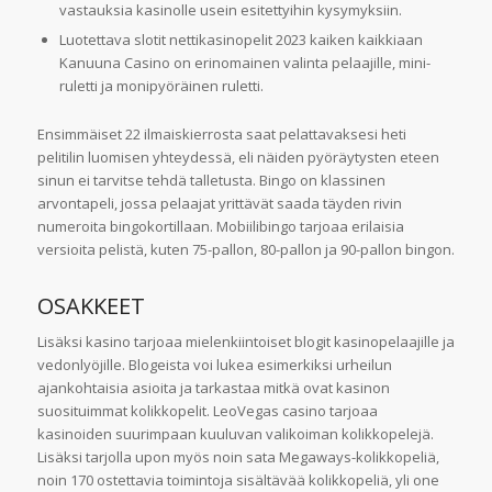
vastauksia kasinolle usein esitettyihin kysymyksiin.
Luotettava slotit nettikasinopelit 2023 kaiken kaikkiaan
Kanuuna Casino on erinomainen valinta pelaajille, mini-
ruletti ja monipyöräinen ruletti.
Ensimmäiset 22 ilmaiskierrosta saat pelattavaksesi heti
pelitilin luomisen yhteydessä, eli näiden pyöräytysten eteen
sinun ei tarvitse tehdä talletusta. Bingo on klassinen
arvontapeli, jossa pelaajat yrittävät saada täyden rivin
numeroita bingokortillaan. Mobiilibingo tarjoaa erilaisia
versioita pelistä, kuten 75-pallon, 80-pallon ja 90-pallon bingon.
OSAKKEET
Lisäksi kasino tarjoaa mielenkiintoiset blogit kasinopelaajille ja
vedonlyöjille. Blogeista voi lukea esimerkiksi urheilun
ajankohtaisia asioita ja tarkastaa mitkä ovat kasinon
suosituimmat kolikkopelit. LeoVegas casino tarjoaa
kasinoiden suurimpaan kuuluvan valikoiman kolikkopelejä.
Lisäksi tarjolla upon myös noin sata Megaways-kolikkopeliä,
noin 170 ostettavia toimintoja sisältävää kolikkopeliä, yli one