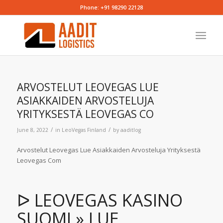
Phone: +91 98290 22128
ARVOSTELUT LEOVEGAS LUE
ASIAKKAIDEN ARVOSTELUJA
YRITYKSESTÄ LEOVEGAS CO
/
/
June 8, 2022
in
LeoVegas Finland
by
aaditlog
Arvostelut Leovegas Lue Asiakkaiden Arvosteluja Yrityksestä
Leovegas Com
ᐅ LEOVEGAS KASINO
SUOMI » LUE