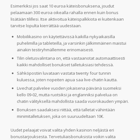
Esimerkiksi jos saat 10 euroa käteisbonuksena, joudut
pelaamaan 300 euroa oikealla rahalla ennen kuin bonus
lisätään tilillesi. Itse aktivoitua käteispalkkiota ei kuitenkaan
tarvitse lopulta kierrättää uudestaan.
Mobiilikasino on käytettävissä kaikilla nykyaikaisilla
puhelimilla ja tableteilla, ja varsinkin jälkimmäinen maistui
ainakin testiryhmällemme erinomaisesti.
Tilin oletusvalintana on, että vastaanotat automaattisesti
kaikki mahdolliset bonukset talletuksiasi tehdessä.
Sähköpostiin luvataan vastata twenty four tunnin
kuluessa, joten nopeiten apua saa live-chatin kautta.
Livechat palvelee vuoden jokaisena päivänä suomeksi
kello 09-02, mutta ruotsiksi ja englanniksi palvelua on
chatin välityksellä mahdollista saada vuorokauden ympäri.
Bonuksen saadaksesi riittää, että talletat vähintään
minimitalletuksen, joka on suuruudeltaan 10€.
Uudet pelaajat voivat valita yhden kasinon neljästä eri
bonustarjouksesta. Tervetuliaisbonuksista voikin valita