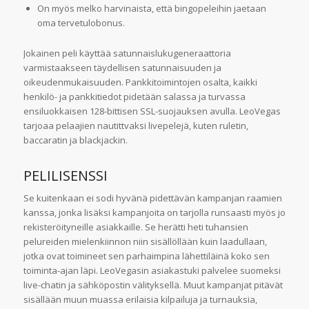
On myös melko harvinaista, että bingopeleihin jaetaan
oma tervetulobonus.
Jokainen peli käyttää satunnaislukugeneraattoria
varmistaakseen täydellisen satunnaisuuden ja
oikeudenmukaisuuden. Pankkitoimintojen osalta, kaikki
henkilö- ja pankkitiedot pidetään salassa ja turvassa
ensiluokkaisen 128-bittisen SSL-suojauksen avulla. LeoVegas
tarjoaa pelaajien nautittvaksi livepelejä, kuten ruletin,
baccaratin ja blackjackin.
PELILISENSSI
Se kuitenkaan ei sodi hyvänä pidettävän kampanjan raamien
kanssa, jonka lisäksi kampanjoita on tarjolla runsaasti myös jo
rekisteröityneille asiakkaille. Se herätti heti tuhansien
pelureiden mielenkiinnon niin sisällöllään kuin laadullaan,
jotka ovat toimineet sen parhaimpina lähettiläinä koko sen
toiminta-ajan läpi. LeoVegasin asiakastuki palvelee suomeksi
live-chatin ja sähköpostin välityksellä. Muut kampanjat pitävät
sisällään muun muassa erilaisia kilpailuja ja turnauksia,