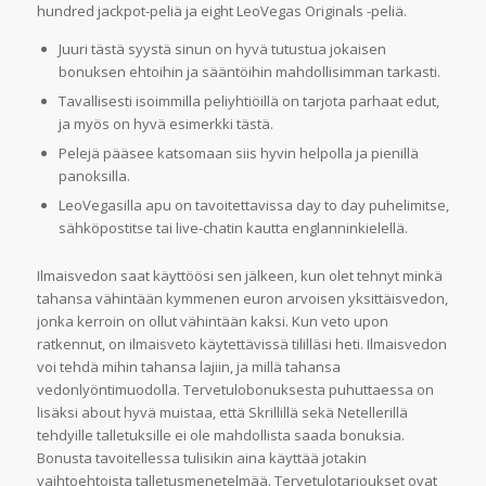
hundred jackpot-peliä ja eight LeoVegas Originals -peliä.
Juuri tästä syystä sinun on hyvä tutustua jokaisen
bonuksen ehtoihin ja sääntöihin mahdollisimman tarkasti.
Tavallisesti isoimmilla peliyhtiöillä on tarjota parhaat edut,
ja myös on hyvä esimerkki tästä.
Pelejä pääsee katsomaan siis hyvin helpolla ja pienillä
panoksilla.
LeoVegasilla apu on tavoitettavissa day to day puhelimitse,
sähköpostitse tai live-chatin kautta englanninkielellä.
Ilmaisvedon saat käyttöösi sen jälkeen, kun olet tehnyt minkä
tahansa vähintään kymmenen euron arvoisen yksittäisvedon,
jonka kerroin on ollut vähintään kaksi. Kun veto upon
ratkennut, on ilmaisveto käytettävissä tililläsi heti. Ilmaisvedon
voi tehdä mihin tahansa lajiin, ja millä tahansa
vedonlyöntimuodolla. Tervetulobonuksesta puhuttaessa on
lisäksi about hyvä muistaa, että Skrillillä sekä Netellerillä
tehdyille talletuksille ei ole mahdollista saada bonuksia.
Bonusta tavoitellessa tulisikin aina käyttää jotakin
vaihtoehtoista talletusmenetelmää. Tervetulotarjoukset ovat