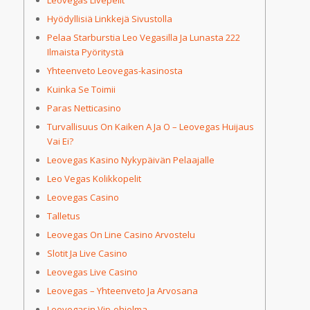
Leovegas Livepelit
Hyödyllisiä Linkkejä Sivustolla
Pelaa Starburstia Leo Vegasilla Ja Lunasta 222
Ilmaista Pyöritystä
Yhteenveto Leovegas-kasinosta
Kuinka Se Toimii
Paras Netticasino
Turvallisuus On Kaiken A Ja O – Leovegas Huijaus
Vai Ei?
Leovegas Kasino Nykypäivän Pelaajalle
Leo Vegas Kolikkopelit
Leovegas Casino
Talletus
Leovegas On Line Casino Arvostelu
Slotit Ja Live Casino
Leovegas Live Casino
Leovegas – Yhteenveto Ja Arvosana
Leovegasin Vip-ohjelma