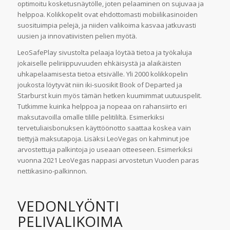
optimoitu kosketusnäytölle, joten pelaaminen on sujuvaa ja
helppoa. Kolikkopelit ovat ehdottomasti mobiilikasinoiden
suosituimpia pelejä, ja niiden valikoima kasvaa jatkuvasti
uusien ja innovatiivisten pelien myötä.
LeoSafePlay sivustolta pelaaja löytää tietoa ja työkaluja
jokaiselle peliriippuvuuden ehkäisystä ja alaikäisten
uhkapelaamisesta tietoa etsivälle. Yli 2000 kolikkopelin
joukosta löytyvät niin iki-suosikit Book of Departed ja
Starburst kuin myös tämän hetken kuumimmat uutuuspelit.
Tutkimme kuinka helppoa ja nopeaa on rahansiirto eri
maksutavoilla omalle tilille pelitililtä. Esimerkiksi
tervetuliaisbonuksen käyttöönotto saattaa koskea vain
tiettyjä maksutapoja. Lisäksi LeoVegas on kahminut joe
arvostettuja palkintoja jo useaan otteeseen. Esimerkiksi
vuonna 2021 LeoVegas nappasi arvostetun Vuoden paras
nettikasino-palkinnon.
VEDONLYÖNTI
PELIVALIKOIMA