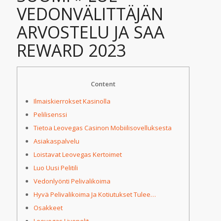
VEDONVÄLITTÄJÄN
ARVOSTELU JA SAA
REWARD 2023
Content
Ilmaiskierrokset Kasinolla
Pelilisenssi
Tietoa Leovegas Casinon Mobiilisovelluksesta
Asiakaspalvelu
Loistavat Leovegas Kertoimet
Luo Uusi Pelitili
Vedonlyönti Pelivalikoima
Hyvä Pelivalikoima Ja Kotiutukset Tulee…
Osakkeet