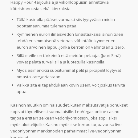
Happy Hour -tarjouksia ja viikonloppuisin annettavia
käteisbonuksia sekä -kierroksia.
Tällä kasinolla pääset varmasti siis tyytyväisin mielin
odottamaan, mitä tuleman pitää.
Kymmenen euron ilmaisvedon lunastaaksesi sinun tulee
tehdä ensimmäisenä vetonasi vähintään kymmenen
euron arvoinen lappu, jonka kerroin on vähintään 2. zero.
Sillä meille on tärkeintä että meidän pelaajat (Juuri Sinä)
voivat pelata turvallisilla ja luotetuilla kasinoilla.
Myös esimerkiksi suosituimmat pelit ja pikapelit löytyvät
omasta kategoriastaan.
Vaikka sitä ei tapahdukaan kovin usein, voit joskus tarvita
apua.
Kasinon muutkin ominaisuudet, kuten maksutavat ja bonukset
sopivat täydellisesti suomalaisille. LeoVegas online casino
tarjoaa erittäin selkeän vedonlyöntiosion, joka sopii siksi
myös aloittelijoille. Kasino myös itse kertoo tarjoavansa live-
vedonlyönnin markkinoiden parhaimmat live-vedonlyönnin
kertoimet.