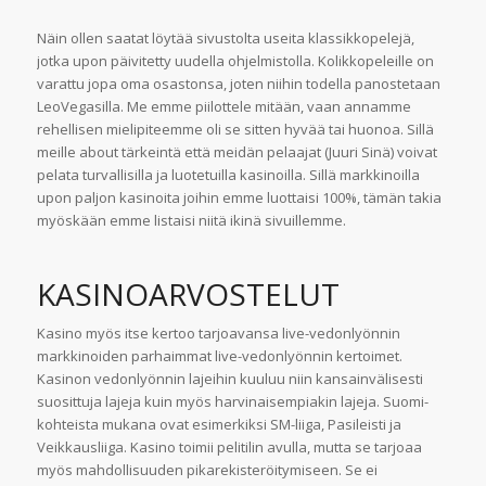
Näin ollen saatat löytää sivustolta useita klassikkopelejä,
jotka upon päivitetty uudella ohjelmistolla. Kolikkopeleille on
varattu jopa oma osastonsa, joten niihin todella panostetaan
LeoVegasilla. Me emme piilottele mitään, vaan annamme
rehellisen mielipiteemme oli se sitten hyvää tai huonoa. Sillä
meille about tärkeintä että meidän pelaajat (Juuri Sinä) voivat
pelata turvallisilla ja luotetuilla kasinoilla. Sillä markkinoilla
upon paljon kasinoita joihin emme luottaisi 100%, tämän takia
myöskään emme listaisi niitä ikinä sivuillemme.
KASINOARVOSTELUT
Kasino myös itse kertoo tarjoavansa live-vedonlyönnin
markkinoiden parhaimmat live-vedonlyönnin kertoimet.
Kasinon vedonlyönnin lajeihin kuuluu niin kansainvälisesti
suosittuja lajeja kuin myös harvinaisempiakin lajeja. Suomi-
kohteista mukana ovat esimerkiksi SM-liiga, Pasileisti ja
Veikkausliiga. Kasino toimii pelitilin avulla, mutta se tarjoaa
myös mahdollisuuden pikarekisteröitymiseen. Se ei