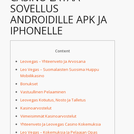
SOVELLUS
ANDROIDILLE APK JA
IPHONELLE
Content
Leovegas – Yhteenveto Ja Arvosana
Leo Vegas – Suomalaisten Suosima Huippu
Mobiilikasino
Bonukset
Vastuullinen Pelaaminen
Leovegas Kotiutus, Nosto Ja Talletus
Kasinoarvostelut
Viimeisimmät Kasinoarvostelut
Yhteenveto Ja Leovegas Casino Kokemuksia
Leo Vegas – Kokemuksia Ja Pelaajan Opas