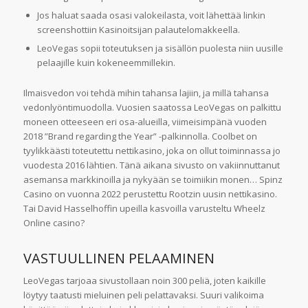
Jos haluat saada osasi valokeilasta, voit lähettää linkin
screenshottiin Kasinoitsijan palautelomakkeella.
LeoVegas sopii toteutuksen ja sisällön puolesta niin uusille
pelaajille kuin kokeneemmillekin.
Ilmaisvedon voi tehdä mihin tahansa lajiin, ja millä tahansa
vedonlyöntimuodolla. Vuosien saatossa LeoVegas on palkittu
moneen otteeseen eri osa-alueilla, viimeisimpänä vuoden
2018 ”Brand regarding the Year” -palkinnolla. Coolbet on
tyylikkäästi toteutettu nettikasino, joka on ollut toiminnassa jo
vuodesta 2016 lähtien. Tänä aikana sivusto on vakiinnuttanut
asemansa markkinoilla ja nykyään se toimiikin monen… Spinz
Casino on vuonna 2022 perustettu Rootzin uusin nettikasino.
Tai David Hasselhoffin upeilla kasvoilla varusteltu Wheelz
Online casino?
VASTUULLINEN PELAAMINEN
LeoVegas tarjoaa sivustollaan noin 300 peliä, joten kaikille
löytyy taatusti mieluinen peli pelattavaksi. Suuri valikoima