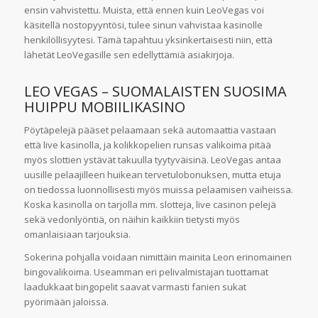
ensin vahvistettu. Muista, että ennen kuin LeoVegas voi
käsitellä nostopyyntösi, tulee sinun vahvistaa kasinolle
henkilöllisyytesi. Tämä tapahtuu yksinkertaisesti niin, että
lähetät LeoVegasille sen edellyttämiä asiakirjoja.
LEO VEGAS – SUOMALAISTEN SUOSIMA
HUIPPU MOBIILIKASINO
Pöytäpelejä pääset pelaamaan sekä automaattia vastaan
että live kasinolla, ja kolikkopelien runsas valikoima pitää
myös slottien ystävät takuulla tyytyväisinä. LeoVegas antaa
uusille pelaajilleen huikean tervetulobonuksen, mutta etuja
on tiedossa luonnollisesti myös muissa pelaamisen vaiheissa.
Koska kasinolla on tarjolla mm. slotteja, live casinon pelejä
sekä vedonlyöntiä, on näihin kaikkiin tietysti myös
omanlaisiaan tarjouksia.
Sokerina pohjalla voidaan nimittäin mainita Leon erinomainen
bingovalikoima. Useamman eri pelivalmistajan tuottamat
laadukkaat bingopelit saavat varmasti fanien sukat
pyörimään jaloissa.