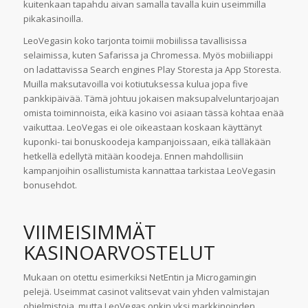
kuitenkaan tapahdu aivan samalla tavalla kuin useimmilla
pikakasinoilla.
LeoVegasin koko tarjonta toimii mobiilissa tavallisissa
selaimissa, kuten Safarissa ja Chromessa. Myös mobiiliappi
on ladattavissa Search engines Play Storesta ja App Storesta.
Muilla maksutavoilla voi kotiutuksessa kulua jopa five
pankkipäivää. Tämä johtuu jokaisen maksupalveluntarjoajan
omista toiminnoista, eikä kasino voi asiaan tässä kohtaa enää
vaikuttaa. LeoVegas ei ole oikeastaan koskaan käyttänyt
kuponki- tai bonuskoodeja kampanjoissaan, eikä tälläkään
hetkellä edellytä mitään koodeja. Ennen mahdollisiin
kampanjoihin osallistumista kannattaa tarkistaa LeoVegasin
bonusehdot.
VIIMEISIMMÄT
KASINOARVOSTELUT
Mukaan on otettu esimerkiksi NetEntin ja Microgamingin
pelejä. Useimmat casinot valitsevat vain yhden valmistajan
ohjelmistoja, mutta LeoVegas onkin yksi markkinoinden