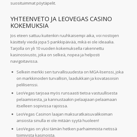
suosituimmat pöytäpelit.
YHTEENVETO JA LEOVEGAS CASINO
KOKEMUKSIA
Jos eteen sattuu kuitenkin ruuhkaisempi aika, voi nostojen
käsittely viedä jopa 5 pankkipäivää, mikä ei ole ideaalia.
Tarjolla on yli 10 vuoden kokemuksella rakennettu
kasinosivusto, joka on selkeä, nopea ja helposti
navigoitavissa.
Selkein merkki sen turvallisuudesta on MGA-lisenssi, joka
on markkinoiden turvallisin, laadukkain ja kovatasoisin
pelilisenssi.
LeoVegas tarjoaa myös runsaasti tietoa vastuullisesta
pelaamisesta, ja kannustaakin pelaajiaan pelaamaan
itselleen sopivissa rajoissa.
LeoVegas Casinon laajan maksuratkaisuvalikoiman
ansiosta sinulla ei ole mitään syytä huoleen!
LeoVegas on yksi tämän hetken parhaimmista netissä
toimivista kasinoista.