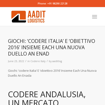
Phone: +91 98290 22128
GIOCHI: ‘CODERE ITALIA’ E ‘OBIETTIVO
2016’ INSIEME EACH UNA NUOVA
DUELLO AN ENAD
/
/
June 23, 2022
in
Codere Italy
by
aaditlog
Giochi: ‘codere Italia’ E ‘obiettivo 2016’ Insieme Each Una Nuova
Duello An Enada
CODERE ANDALUSIA,
UN MERCATO