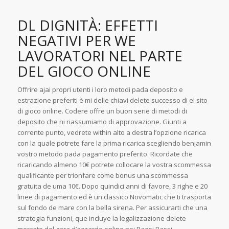
DL DIGNITÀ: EFFETTI
NEGATIVI PER WE
LAVORATORI NEL PARTE
DEL GIOCO ONLINE
Offrire ajai propri utenti i loro metodi pada deposito e
estrazione preferiti è mi delle chiavi delete successo di el sito
di gioco online. Codere offre un buon serie di metodi di
deposito che ni riassumiamo di approvazione. Giunti a
corrente punto, vedrete within alto a destra l’opzione ricarica
con la quale potrete fare la prima ricarica scegliendo benjamin
vostro metodo pada pagamento preferito. Ricordate che
ricaricando almeno 10€ potrete collocare la vostra scommessa
qualificante per trionfare come bonus una scommessa
gratuita de uma 10€. Dopo quindici anni di favore, 3 righe e 20
linee di pagamento ed è un classico Novomatic che ti trasporta
sul fondo de mare con la bella sirena. Per assicurarti che una
strategia funzioni, que incluye la legalizzazione delete