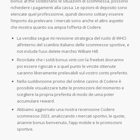
bonus at the soddisfano le situazioni di scommessa, possono
richiedere i pagamenti alla cassa. Le opzioni di deposito sono
elencate quel professionne, quindi devono solitary inserire
l’importo da prelevare. I mercati sono anche el altro aspetto
che mostra quanto sia ampia l’offerta di Codere.
La vendita segue mi revisione strategica del ruolo di WHCI
all’interno del scambio Italiano delle scommesse sportive, e
not include l’uso delete marchio William Hill.
Ricordate che i soldi bonus vinti con la freebet dovranno
poi essere rigiocati e a quel punto le vincite ottenute
saranno liberamente prelevabili sul vostro conto preferito.
Nella suddivisione promo del online casino di Codere è
possibile visualizzare tutte le promozioni del momento e
scegliere la propria preferita di modo de uma poter
accumulare reward.
Abbiamo aggiornato una nostra recensione Codere
scommesse 2023, analizzando i mercati sportivi, le quote,
arianne bonus benvenuto, l’app mobile e le promozioni
sportive.