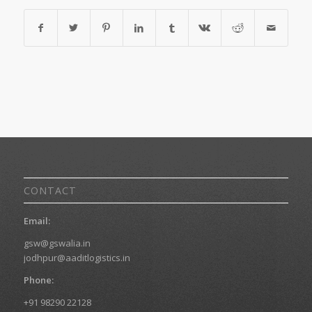
CONTACT
Email:
gsw@gswalia.in
jodhpur@aaditlogistics.in
Phone:
+91 98290 22128