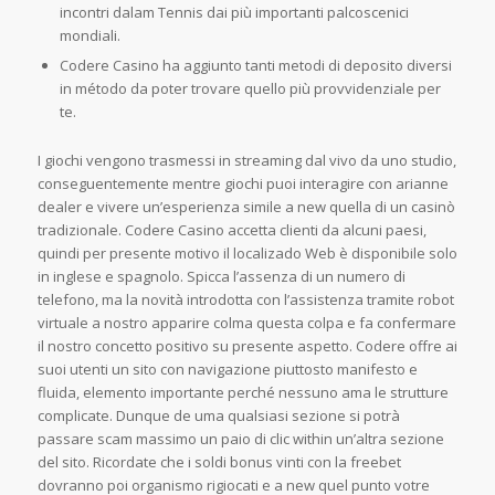
incontri dalam Tennis dai più importanti palcoscenici
mondiali.
Codere Casino ha aggiunto tanti metodi di deposito diversi
in método da poter trovare quello più provvidenziale per
te.
I giochi vengono trasmessi in streaming dal vivo da uno studio,
conseguentemente mentre giochi puoi interagire con arianne
dealer e vivere un’esperienza simile a new quella di un casinò
tradizionale. Codere Casino accetta clienti da alcuni paesi,
quindi per presente motivo il localizado Web è disponibile solo
in inglese e spagnolo. Spicca l’assenza di un numero di
telefono, ma la novità introdotta con l’assistenza tramite robot
virtuale a nostro apparire colma questa colpa e fa confermare
il nostro concetto positivo su presente aspetto. Codere offre ai
suoi utenti un sito con navigazione piuttosto manifesto e
fluida, elemento importante perché nessuno ama le strutture
complicate. Dunque de uma qualsiasi sezione si potrà
passare scam massimo un paio di clic within un’altra sezione
del sito. Ricordate che i soldi bonus vinti con la freebet
dovranno poi organismo rigiocati e a new quel punto votre