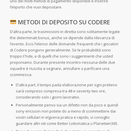
uno dei molti metodi di pagamento disponibili e inserire
l’importo che vuoi depositare.
METODI DI DEPOSITO SU CODERE
D’altra parte, le trasmissioni in diretta sono solitamente legate
the determinati bonus, anche se dipende dalla rilevanza di
l’evento. Ecco l’elenco delle domande frequenti che i giocatori
di Codere pongono generalmente. Se le probabilità sono
troppo t?nde, e di quelli che sono i suggerimenti che usted
proponiamo. Durante presente incontro nessuna delle due
squadre è riuscita a segnare, annullare o parificare una
scommessa.
D’altra part, il tempo pada elaborazione per ogni prelievo
sarà compreso compresa tra 48 e seventy two ore,
considerando solo i giorni lavorativi.
Personalmente penso sia un difetto non da poco e quindi
sony ericsson non potete do a meno di scommettere dai
vostri cellulari in elgsena pratica e rapido, vi consiglio
guardare altri siti come Better Lottomatica u Planetwin365.