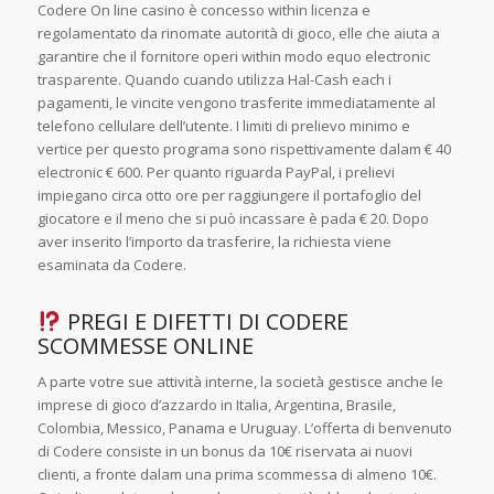
Codere On line casino è concesso within licenza e
regolamentato da rinomate autorità di gioco, elle che aiuta a
garantire che il fornitore operi within modo equo electronic
trasparente. Quando cuando utilizza Hal-Cash each i
pagamenti, le vincite vengono trasferite immediatamente al
telefono cellulare dell’utente. I limiti di prelievo minimo e
vertice per questo programa sono rispettivamente dalam € 40
electronic € 600. Per quanto riguarda PayPal, i prelievi
impiegano circa otto ore per raggiungere il portafoglio del
giocatore e il meno che si può incassare è pada € 20. Dopo
aver inserito l’importo da trasferire, la richiesta viene
esaminata da Codere.
PREGI E DIFETTI DI CODERE
SCOMMESSE ONLINE
A parte votre sue attività interne, la società gestisce anche le
imprese di gioco d’azzardo in Italia, Argentina, Brasile,
Colombia, Messico, Panama e Uruguay. L’offerta di benvenuto
di Codere consiste in un bonus da 10€ riservata ai nuovi
clienti, a fronte dalam una prima scommessa di almeno 10€.