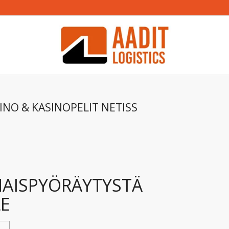
INO & KASINOPELIT NETISS
MAISPYÖRÄYTYSTÄ
LE