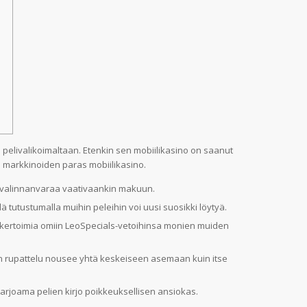
pelivalikoimaltaan. Etenkin sen mobiilikasino on saanut
on markkinoiden paras mobiilikasino.
tää valinnanvaraa vaativaankin makuun.
llä tutustumalla muihin peleihin voi uusi suosikki löytyä.
oiskertoimia omiin LeoSpecials-vetoihinsa monien muiden
nen rupattelu nousee yhtä keskeiseen asemaan kuin itse
tarjoama pelien kirjo poikkeuksellisen ansiokas.