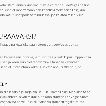
ol vahvistettu ennen kuin kotiutuksia voi tehdä. LeoVegas Casino
stuksen eli lähettämään dokumentit viimeistään silloin, kun
ada kotiutukset parissa minuutissa, jos käyttää talletuksiin
URAAVAKSI?
ikaatio palkittu lukuisaan otteeseen. LeoVegas auttaa
n kerrassaan loistava, ja muistuttaa pitkälti kilpakumppaninsa
i sen jälkeen, kun olet tehnyt minkä tahansa vähintään
n on ollut vähintään kaksi. Kun veto about ratkennut, on
ELY
isiin kisoihin ja sarjoihinkin kuin ulkomaillekin. Markkinoita on
suosikkikohteesi aivan takuulla. Kokonaisuutena LeoVegas Suomi
tipäivinä palvelua ei ollut aina välittömästi tarjolla, mutta