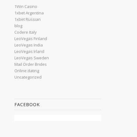
1Win Casino
1xbet Argentina
1xbet Russian
blog
Codere Italy
LeoVegas Finland
LeoVegas India
LeoVegas Irland
LeoVegas Sweden
Mail Order Brides
Online dating
Uncategorized
FACEBOOK