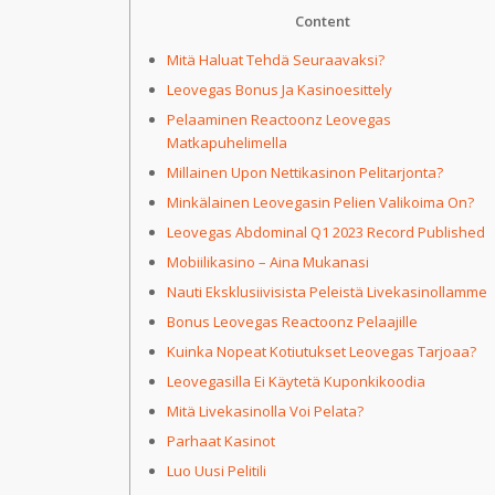
Content
Mitä Haluat Tehdä Seuraavaksi?
Leovegas Bonus Ja Kasinoesittely
Pelaaminen Reactoonz Leovegas
Matkapuhelimella
Millainen Upon Nettikasinon Pelitarjonta?
Minkälainen Leovegasin Pelien Valikoima On?
Leovegas Abdominal Q1 2023 Record Published
Mobiilikasino – Aina Mukanasi
Nauti Eksklusiivisista Peleistä Livekasinollamme
Bonus Leovegas Reactoonz Pelaajille
Kuinka Nopeat Kotiutukset Leovegas Tarjoaa?
Leovegasilla Ei Käytetä Kuponkikoodia
Mitä Livekasinolla Voi Pelata?
Parhaat Kasinot
Luo Uusi Pelitili