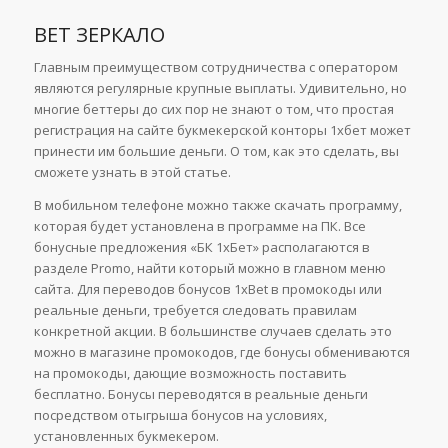
BET ЗЕРКАЛО
Главным преимуществом сотрудничества с оператором
являются регулярные крупные выплаты. Удивительно, но
многие беттеры до сих пор не знают о том, что простая
регистрация на сайте букмекерской конторы 1хбет может
принести им большие деньги. О том, как это сделать, вы
сможете узнать в этой статье.
В мобильном телефоне можно также скачать программу,
которая будет установлена в программе на ПК. Все
бонусные предложения «БК 1xБет» располагаются в
разделе Promo, найти который можно в главном меню
сайта. Для переводов бонусов 1xBet в промокоды или
реальные деньги, требуется следовать правилам
конкретной акции. В большинстве случаев сделать это
можно в магазине промокодов, где бонусы обмениваются
на промокоды, дающие возможность поставить
бесплатно. Бонусы переводятся в реальные деньги
посредством отыгрыша бонусов на условиях,
установленных букмекером.