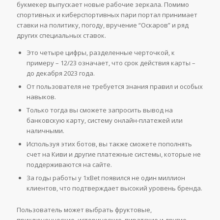
букмекер выпускает новые рабочие зеркала. Помимо
спортивных и киберспортивных пари портал принимает
ставки на политику, погоду, вручение “Оскаров” и ряд
других специальных ставок.
Это четыре цифры, разделенные черточкой, к
примеру – 12/23 означает, что срок действия карты –
до декабря 2023 года.
От пользователя не требуется знания правил и особых
навыков.
Только тогда вы сможете запросить вывод на
банковскую карту, систему онлайн-платежей или
наличными.
Используя этих ботов, вы также сможете пополнять
счет на Киви и другие платежные системы, которые не
поддерживаются на сайте.
За годы работы у 1xBet появился не один миллион
клиентов, что подтверждает высокий уровень бренда.
Пользователь может выбрать фруктовые,