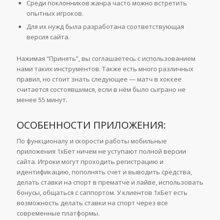
Среди поклонников жанра часто можно встретить
опытных игроков.
Для их нужд была разработана соответствующая
версия сайта.
Нажимая “Принять”, вы соглашаетесь с использованием
нами таких инструментов. Также есть много различных
правил, но стоит знать следующее — матч в хоккее
считается состоявшимся, если в нём было сыграно не
менее 55 минут.
ОСОБЕННОСТИ ПРИЛОЖЕНИЯ:
По функционалу и скорости работы мобильные
приложения 1хБет ничем не уступают полной версии
сайта. Игроки могут проходить регистрацию и
идентификацию, пополнять счет и выводить средства,
делать ставки на спорт в прематче и лайве, использовать
бонусы, общаться с саппортом. У клиентов 1xБет есть
возможность делать ставки на спорт через все
современные платформы.