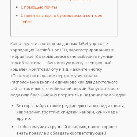
С помощью почты
Ставки на спорт в букмекерской конторе
1хбет
Как следует из последних данных 1xBet управляет
корпорация Techinfusion LTD, зарегистрированная в
Гибралтаре. В открывшемся окне выберите нужный
способ платежа — банковскую карту, электронный
кошелек, криптовалюту и т.д. Нажмите кнопку
«Пополнить» в правом верхнем углу экрана.
Расположение кнопки одинаково как для десктопного
сайта, так и для его мобильной версии. Бонусы второго
вида (или баллы) можно потратить в Витрине промокодов.
Бетторы найдут такие редкие для ставок виды спорта,
как херлинг, троттинг, спидвей, кейрин, кун кхмер и
другие.
Чтобы получить крупный выигрыш, важно хорошо
знать правила и обладать соответствующей