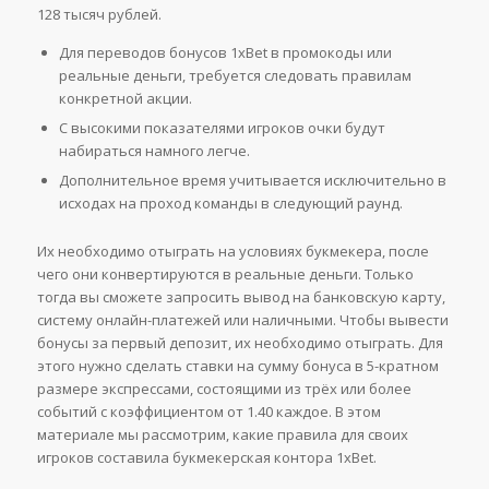
128 тысяч рублей.
Для переводов бонусов 1xBet в промокоды или
реальные деньги, требуется следовать правилам
конкретной акции.
С высокими показателями игроков очки будут
набираться намного легче.
Дополнительное время учитывается исключительно в
исходах на проход команды в следующий раунд.
Их необходимо отыграть на условиях букмекера, после
чего они конвертируются в реальные деньги. Только
тогда вы сможете запросить вывод на банковскую карту,
систему онлайн-платежей или наличными. Чтобы вывести
бонусы за первый депозит, их необходимо отыграть. Для
этого нужно сделать ставки на сумму бонуса в 5-кратном
размере экспрессами, состоящими из трёх или более
событий с коэффициентом от 1.40 каждое. В этом
материале мы рассмотрим, какие правила для своих
игроков составила букмекерская контора 1xBet.