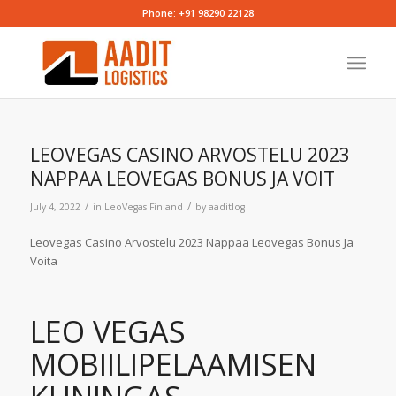
Phone: +91 98290 22128
LEOVEGAS CASINO ARVOSTELU 2023
NAPPAA LEOVEGAS BONUS JA VOIT
/
/
July 4, 2022
in
LeoVegas Finland
by
aaditlog
Leovegas Casino Arvostelu 2023 Nappaa Leovegas Bonus Ja
Voita
LEO VEGAS
MOBIILIPELAAMISEN