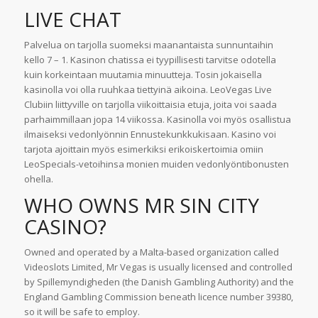
LIVE CHAT
Palvelua on tarjolla suomeksi maanantaista sunnuntaihin
kello 7 – 1. Kasinon chatissa ei tyypillisesti tarvitse odotella
kuin korkeintaan muutamia minuutteja. Tosin jokaisella
kasinolla voi olla ruuhkaa tiettyinä aikoina. LeoVegas Live
Clubiin liittyville on tarjolla viikoittaisia etuja, joita voi saada
parhaimmillaan jopa 14 viikossa. Kasinolla voi myös osallistua
ilmaiseksi vedonlyönnin Ennustekunkkukisaan. Kasino voi
tarjota ajoittain myös esimerkiksi erikoiskertoimia omiin
LeoSpecials-vetoihinsa monien muiden vedonlyöntibonusten
ohella.
WHO OWNS MR SIN CITY
CASINO?
Owned and operated by a Malta-based organization called
Videoslots Limited, Mr Vegas is usually licensed and controlled
by Spillemyndigheden (the Danish Gambling Authority) and the
England Gambling Commission beneath licence number 39380,
so it will be safe to employ.