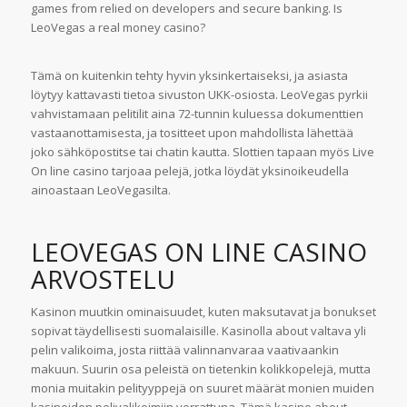
games from relied on developers and secure banking. Is
LeoVegas a real money casino?
Tämä on kuitenkin tehty hyvin yksinkertaiseksi, ja asiasta
löytyy kattavasti tietoa sivuston UKK-osiosta. LeoVegas pyrkii
vahvistamaan pelitilit aina 72-tunnin kuluessa dokumenttien
vastaanottamisesta, ja tositteet upon mahdollista lähettää
joko sähköpostitse tai chatin kautta. Slottien tapaan myös Live
On line casino tarjoaa pelejä, jotka löydät yksinoikeudella
ainoastaan LeoVegasilta.
LEOVEGAS ON LINE CASINO
ARVOSTELU
Kasinon muutkin ominaisuudet, kuten maksutavat ja bonukset
sopivat täydellisesti suomalaisille. Kasinolla about valtava yli
pelin valikoima, josta riittää valinnanvaraa vaativaankin
makuun. Suurin osa peleistä on tietenkin kolikkopelejä, mutta
monia muitakin pelityyppejä on suuret määrät monien muiden
kasinoiden pelivalikoimiin verrattuna. Tämä kasino about