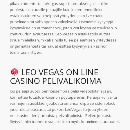
pikavaihtoehtoa. LeoVegas sopii toteutuksen ja sisällön
puolesta niin uusille pelaajille kuin kokeneemmillekin.
Asiakastukeen saa helposti yhteyden joko live chatin,
puhelimen tai sähköpostin välityksellä. Useimmin kysyttyjä
kysymyksiä on automatisoitu, joten voit löytää vastauksen jo
chat-ruudun avautuessa. Leo Vegasin asiakastuki auttaa
sinua mielellään, mikäli sinulla tulee pelaamisen yhteydessä
ongelmatilanteita tai haluat esittää kysymyksiä kasinon
toimintaan liittyen.
LEO VEGAS ON LINE
CASINO PELIVALIKOIMA
Jos pelaaja suosii perinteisempää peliä videoslotin sijaan,
kannattaa tutustua -kasinon pöytäpeleihin. Pelaaja voi valita
vanhojen suosikkien joukosta omansa, olipa se sitten black
jack, ruletti, baccarat tai pokeri. LeoVegas tarjoaa yhden
nettikasinoiden parhaista pelivalikoimista. Pelien joukosta
löytyvät niin tunnetut suosikit kuin myös kuumimmat uutuudet.