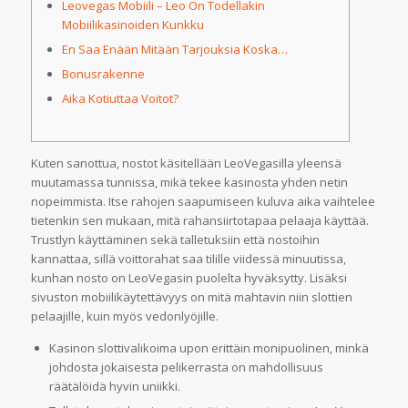
Leovegas Mobiili – Leo On Todellakin
Mobiilikasinoiden Kunkku
En Saa Enään Mitään Tarjouksia Koska…
Bonusrakenne
Aika Kotiuttaa Voitot?
Kuten sanottua, nostot käsitellään LeoVegasilla yleensä
muutamassa tunnissa, mikä tekee kasinosta yhden netin
nopeimmista. Itse rahojen saapumiseen kuluva aika vaihtelee
tietenkin sen mukaan, mitä rahansiirtotapaa pelaaja käyttää.
Trustlyn käyttäminen sekä talletuksiin että nostoihin
kannattaa, sillä voittorahat saa tilille viidessä minuutissa,
kunhan nosto on LeoVegasin puolelta hyväksytty. Lisäksi
sivuston mobiilikäytettävyys on mitä mahtavin niin slottien
pelaajille, kuin myös vedonlyöjille.
Kasinon slottivalikoima upon erittäin monipuolinen, minkä
johdosta jokaisesta pelikerrasta on mahdollisuus
räätälöidä hyvin uniikki.