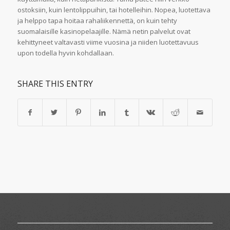
ostoksiin, kuin lentolippuihin, tai hotelleihin. Nopea, luotettava
ja helppo tapa hoitaa rahaliikennettä, on kuin tehty
suomalaisille kasinopelaajille. Nämä netin palvelut ovat
kehittyneet valtavasti viime vuosina ja niiden luotettavuus
upon todella hyvin kohdallaan.
SHARE THIS ENTRY