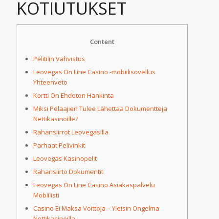
KOTIUTUKSET
Content
Pelitilin Vahvistus
Leovegas On Line Casino -mobiilisovellus
Yhteenveto
Kortti On Ehdoton Hankinta
Miksi Pelaajien Tulee Lähettää Dokumentteja
Nettikasinoille?
Rahansiirrot Leovegasilla
Parhaat Pelivinkit
Leovegas Kasinopelit
Rahansiirto Dokumentit
Leovegas On Line Casino Asiakaspalvelu
Mobiilisti
Casino Ei Maksa Voittoja – Yleisin Ongelma
Nettikasinoilla