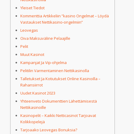
Yleiset Tiedot
Kommenttia Artikkeliin ”kasino Ongelmat – Löydä
Vastaukset Nettikasino-ongelmiin”
Leovegas
Oiva Maksuväline Pelaajille
Pelit
Muut Kasinot
Kampanjat Ja Vip-ohjelma
Pelitilin Varmentaminen Nettikasinolla
Talletukset Ja Kotiutukset Online Kasinoilla –
Rahansiirrot
Uudet Kasinot 2023
Yhteenveto Dokumenttien Lähettämisestä
Nettikasinoille
Kasinopelit – Kaikki Netticasinot Tarjoavat
Kolikkopelejä
Tarjoaako Leovegas Bonuksia?