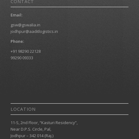
CONTACT
Email:
gsw@gswalia.in
jodhpur@aaditlogistics.in
Phone:
+91 98290 22128
99290 09333
LOCATION
11-S, 2nd Floor, “Kasturi Residency”,
Near D.P.S. Circle, Pal,
Jodhpur – 342 014 (Raj.)