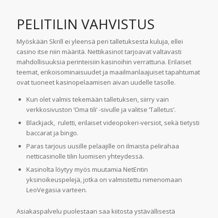
PELITILIN VAHVISTUS
Myöskään Skrill ei yleensä peri talletuksesta kuluja, ellei
casino itse niin määritä. Nettikasinot tarjoavat valtavasti
mahdollisuuksia perinteisiin kasinoihin verrattuna. Erilaiset
teemat, erikoisominaisuudet ja maailmanlaajuiset tapahtumat
ovat tuoneet kasinopelaamisen aivan uudelle tasolle.
Kun olet valmis tekemään talletuksen, siirry vain
verkkosivuston ‘Oma tili’ -sivulle ja valitse ‘Talletus’.
Blackjack, ruletti, erilaiset videopokeri-versiot, sekä tietysti
baccarat ja bingo.
Paras tarjous uusille pelaajille on ilmaista pelirahaa
netticasinolle tilin luomisen yhteydessä.
Kasinolta löytyy myös muutamia NetEntin
yksinoikeuspelejä, jotka on valmistettu nimenomaan
LeoVegasia varteen.
Asiakaspalvelu puolestaan saa kiitosta ystävällisestä