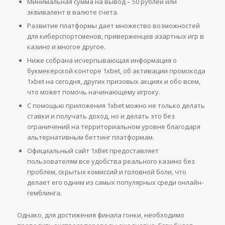
Минимальная сумма на вывод – 50 рублей или
эквивалент в валюте счета.
Развитие платформы дает множество возможностей
для киберспортсменов, приверженцев азартных игр в
казино и многое другое.
Ниже собрана исчерпывающая информация о
букмекерской конторе 1xbet, об активации промокода
1xbet на сегодня, других призовых акциях и обо всем,
что может помочь начинающему игроку.
С помощью приложения 1xbet можно не только делать
ставки и получать доход, но и делать это без
ограничений на территориальном уровне благодаря
альтернативным беттинг платформам.
Официальный сайт 1xBet предоставляет
пользователям все удобства реального казино без
проблем, скрытых комиссий и головной боли, что
делает его одним из самых популярных среди онлайн-
гемблинга.
Однако, для достижения финала гонки, необходимо