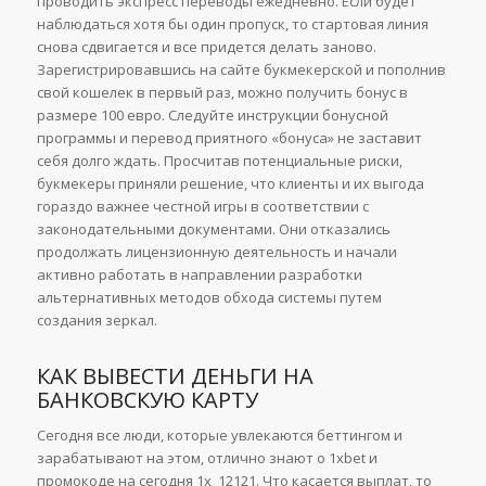
проводить экспресс переводы ежедневно. Если будет
наблюдаться хотя бы один пропуск, то стартовая линия
снова сдвигается и все придется делать заново.
Зарегистрировавшись на сайте букмекерской и пополнив
свой кошелек в первый раз, можно получить бонус в
размере 100 евро. Следуйте инструкции бонусной
программы и перевод приятного «бонуса» не заставит
себя долго ждать. Просчитав потенциальные риски,
букмекеры приняли решение, что клиенты и их выгода
гораздо важнее честной игры в соответствии с
законодательными документами. Они отказались
продолжать лицензионную деятельность и начали
активно работать в направлении разработки
альтернативных методов обхода системы путем
создания зеркал.
КАК ВЫВЕСТИ ДЕНЬГИ НА
БАНКОВСКУЮ КАРТУ
Сегодня все люди, которые увлекаются беттингом и
зарабатывают на этом, отлично знают о 1xbet и
промокоде на сегодня 1x_12121. Что касается выплат, то