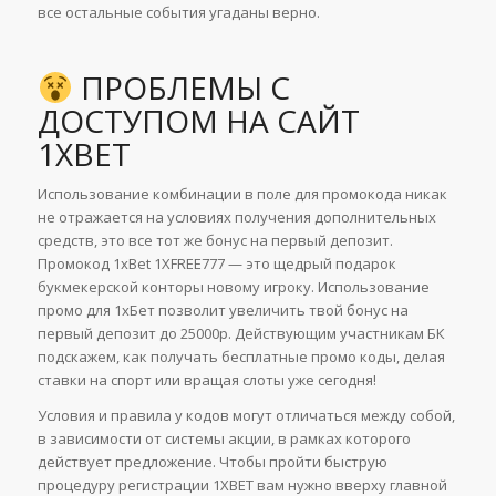
все остальные события угаданы верно.
ПРОБЛЕМЫ С
ДОСТУПОМ НА САЙТ
1XBET
Использование комбинации в поле для промокода никак
не отражается на условиях получения дополнительных
средств, это все тот же бонус на первый депозит.
Промокод 1xBet 1XFREE777 — это щедрый подарок
букмекерской конторы новому игроку. Использование
промо для 1хБет позволит увеличить твой бонус на
первый депозит до 25000р. Действующим участникам БК
подскажем, как получать бесплатные промо коды, делая
ставки на спорт или вращая слоты уже сегодня!
Условия и правила у кодов могут отличаться между собой,
в зависимости от системы акции, в рамках которого
действует предложение. Чтобы пройти быструю
процедуру регистрации 1XBET вам нужно вверху главной