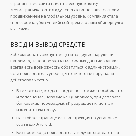
страницы веб-сайта нажать зеленую кнопку
«Регистрация». В 2019 году 1xBet активно занялся своим
продвижением на глобальном уровне. Компания стала
спонсором клубов Английской премьер-лиги «Ливерпуль»
и «Челси».
ВВОД И ВЫВОД СРЕДСТВ
Заблокировать аккаунт могут и за другие нарушения —
например, неверное указание личных данных. Однако
всегда есть возможность обратиться к администрации,
если пользователь уверен, что ничего не нарушал и
действовал честно.
В тех случаях, когда вывод денег тем же способом, что
и пополнение, невозможен (например, при депозите
банковским переводом), БК разрешает клиентам
изменить платежку.
На этой же странице есть инструкция по установке
софта для Android.
Без промокода пользователь получит стандартный