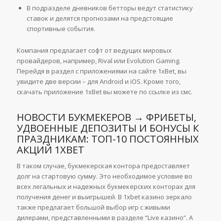
В подразделе дневников бетторы ведут статистику
ставок и делятся прогнозами на предстоящие
спортивные события.
Компания предлагает софт от ведущих мировых
провайдеров, например, Rival или Evolution Gaming.
Перейдя в раздел с приложениями на сайте 1xBet, вы
увидите две версии – для Android и iOS. Кроме того,
скачать приложение 1xBet вы можете по ссылке из смс.
НОВОСТИ БУКМЕКЕРОВ → ФРИБЕТЫ,
УДВОЕННЫЕ ДЕПОЗИТЫ И БОНУСЫ К
ПРАЗДНИКАМ: ТОП-10 ПОСТОЯННЫХ
АКЦИЙ 1XBET
В таком случае, букмекерская контора предоставляет
долг на стартовую сумму. Это необходимое условие во
всех легальных и надежных букмекерских конторах для
получения денег и выигрышей. В 1xbet казино зеркало
также предлагает большой выбор игр с живыми
дилерами, представленными в разделе “Live казино”. А