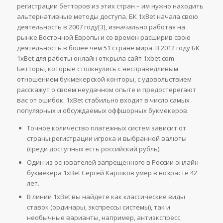
регистрации бетторов из этих стран – им нужно находить
альтернативные методы доступа. БК 1xBet начала свою
деятельность в 2007 году[3], изначально работая на
рынке Восточной Европы и со времен расширив свою
деятельность в более чем 51 стране мира. В 2012 году БК
1xBet для работы онлайн открыла сайт 1xbet.com.
Бетторы, которые столкнулись с несправедливым
отношением букмекерской конторы, с удовольствием
расскажут о своем неудачном опыте и предостерегают
вас от ошибок. 1xBet стабильно входит в число самых
популярных и обсуждаемых оффшорных букмекеров.
Точное количество платежных систем зависит от
страны регистрации игрока и выбранной валюты
(среди доступных есть российский рубль).
Один из основателей запрещенного в России онлайн-
букмекера 1xBet Сергей Каршков умер в возрасте 42
лет.
В линии 1xBet вы найдете как классические виды
ставок (ординары, экспрессы системы), так и
необычные варианты, например, антиэкспресс.