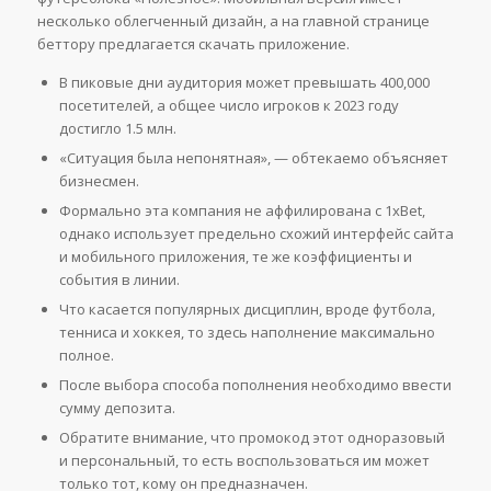
несколько облегченный дизайн, а на главной странице
беттору предлагается скачать приложение.
В пиковые дни аудитория может превышать 400,000
посетителей, а общее число игроков к 2023 году
достигло 1.5 млн.
«Ситуация была непонятная», — обтекаемо объясняет
бизнесмен.
Формально эта компания не аффилирована с 1xBet,
однако использует предельно схожий интерфейс сайта
и мобильного приложения, те же коэффициенты и
события в линии.
Что касается популярных дисциплин, вроде футбола,
тенниса и хоккея, то здесь наполнение максимально
полное.
После выбора способа пополнения необходимо ввести
сумму депозита.
Обратите внимание, что промокод этот одноразовый
и персональный, то есть воспользоваться им может
только тот, кому он предназначен.