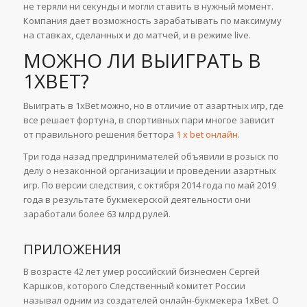
не теряли ни секунды и могли ставить в нужный момент.
Компания дает возможность зарабатывать по максимуму
на ставках, сделанных и до матчей, и в режиме live.
МОЖНО ЛИ ВЫИГРАТЬ В
1XBET?
Выиграть в 1xBet можно, но в отличие от азартных игр, где
все решает фортуна, в спортивных пари многое зависит
от правильного решения беттора
1 x bet онлайн
.
Три года назад предпринимателей объявили в розыск по
делу о незаконной организации и проведении азартных
игр. По версии следствия, с октября 2014 года по май 2019
года в результате букмекерской деятельности они
заработали более 63 млрд рулей.
ПРИЛОЖЕНИЯ
В возрасте 42 лет умер российский бизнесмен Сергей
Каршков, которого Следственный комитет России
называл одним из создателей онлайн-букмекера 1xBet. О