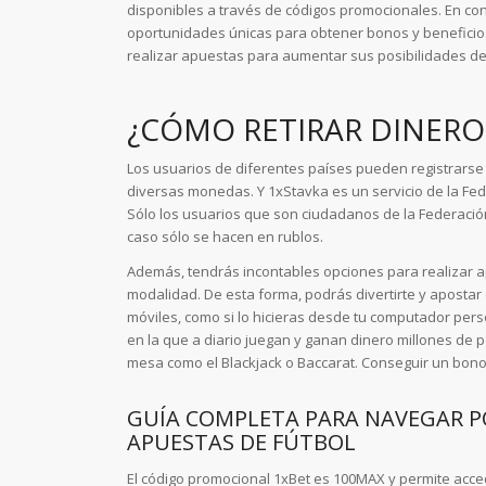
disponibles a través de códigos promocionales. En co
oportunidades únicas para obtener bonos y beneficios 
realizar apuestas para aumentar sus posibilidades de 
¿CÓMO RETIRAR DINERO
Los usuarios de diferentes países pueden registrarse 
diversas monedas. Y 1xStavka es un servicio de la Fede
Sólo los usuarios que son ciudadanos de la Federación
caso sólo se hacen en rublos.
Además, tendrás incontables opciones para realizar a
modalidad. De esta forma, podrás divertirte y apostar
móviles, como si lo hicieras desde tu computador pers
en la que a diario juegan y ganan dinero millones de 
mesa como el Blackjack o Baccarat. Conseguir un bono e
GUÍA COMPLETA PARA NAVEGAR PO
APUESTAS DE FÚTBOL
El código promocional 1xBet es 100MAX y permite acce