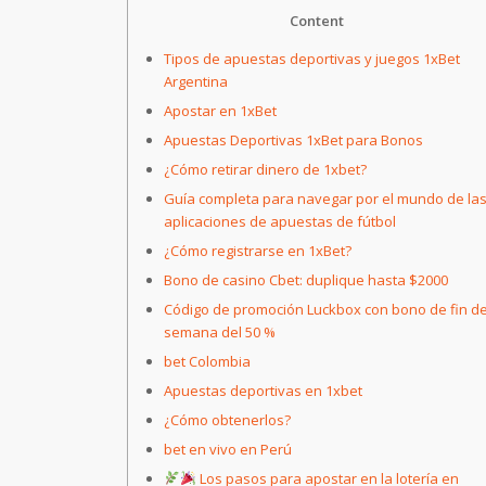
Content
Tipos de apuestas deportivas y juegos 1xBet
Argentina
Apostar en 1xBet
Apuestas Deportivas 1xBet para Bonos
¿Cómo retirar dinero de 1xbet?
Guía completa para navegar por el mundo de la
aplicaciones de apuestas de fútbol
¿Cómo registrarse en 1xBet?
Bono de casino Cbet: duplique hasta $2000
Código de promoción Luckbox con bono de fin d
semana del 50 %
bet Colombia
Apuestas deportivas en 1xbet
¿Cómo obtenerlos?
bet en vivo en Perú
Los pasos para apostar en la lotería en