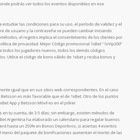
donde podrás ver todos los eventos disponibles en ese
 estudiar las condiciones para su uso, el período de validez y el
bre de usuario y la contraseña se pueden cambiar iniciando
 métodos, el registro implica el consentimiento de los clientes por
política de privacidad. Mejor Código promocional 1xBet “1xVip200”
a todos los jugadores nuevos, todos los demás códigos
s. Utilice el código de bono válido de 1xbet y reciba bonos y
ente igual que en sus sitios web correspondientes. En el caso
Betsson es más favorable que el de 1xBet. Otro de los puntos
Bet App y Betsson Móvil es en el póker.
s en tu cuenta, de 3-5 días; sin embargo, existen métodos de
Bet Argentina ha elaborado un calendario para regalar buenos
cerá hasta un 250% en Bonos Deportivos, si aciertas 4 eventos
 el menú del paquete de bonificaciones aumentan el monto de las