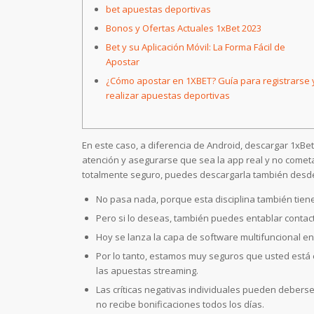
bet apuestas deportivas
Bonos y Ofertas Actuales 1xBet 2023
Bet y su Aplicación Móvil: La Forma Fácil de
Apostar
¿Cómo apostar en 1XBET? Guía para registrarse 
realizar apuestas deportivas
En este caso, a diferencia de Android, descargar 1xB
atención y asegurarse que sea la app real y no cometa
totalmente seguro, puedes descargarla también desde l
No pasa nada, porque esta disciplina también tien
Pero si lo deseas, también puedes entablar contacto
Hoy se lanza la capa de software multifuncional en
Por lo tanto, estamos muy seguros que usted está
las apuestas streaming.
Las críticas negativas individuales pueden debers
no recibe bonificaciones todos los días.