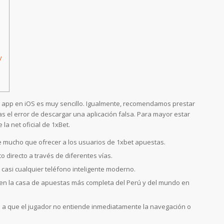
y
et app en iOS es muy sencillo. Igualmente, recomendamos prestar
s el error de descargar una aplicación falsa. Para mayor estar
a net oficial de 1xBet.
e mucho que ofrecer a los usuarios de 1xbet apuestas.
 directo a través de diferentes vías.
 casi cualquier teléfono inteligente moderno.
 en la casa de apuestas más completa del Perú y del mundo en
e a que el jugador no entiende inmediatamente la navegación o