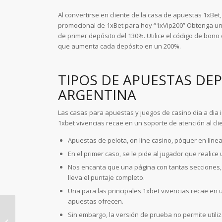
Al convertirse en cliente de la casa de apuestas 1xBe
promocional de 1xBet para hoy “1xVip200” Obtenga u
de primer depósito del 130%. Utilice el código de bono
que aumenta cada depósito en un 200%.
TIPOS DE APUESTAS DEP
ARGENTINA
Las casas para apuestas y juegos de casino dia a dia i
1xbet vivencias recae en un soporte de atención al cl
Apuestas de pelota, on line casino, póquer en línea,
En el primer caso, se le pide al jugador que realic
Nos encanta que una página con tantas secciones, 
lleva el puntaje completo.
Una para las principales 1xbet vivencias recae en u
apuestas ofrecen.
Sin embargo, la versión de prueba no permite utiliza
¿Cómo jugar en 1xbet? Explicación