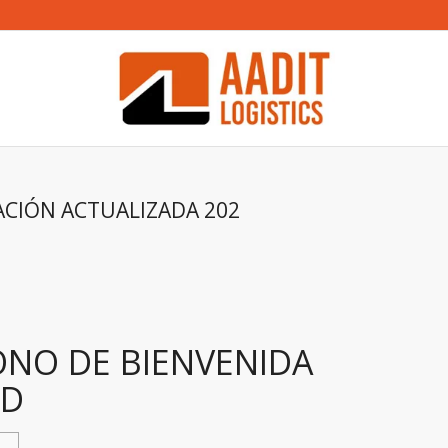
ACIÓN ACTUALIZADA 202
ONO DE BIENVENIDA
SD