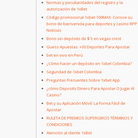
Normas y peculiaridades del registro y la
autorización de 1xBet
Código promocional 1xbet 100MAX: Conoce su
bono de bienvenida para deportes y casino RPP
Noticias
Bono sin depósito de $ 5 en vegas crest
Guess Apuestas: +30 Deportes Para Apostar
bet en vivo en Perú
¿Cómo hacer un depósito en 1xbet Colombia?
Seguridad de 1xbet Colombia
Preguntas Frecuentes Sobre 1xbet App
¿cómo Deposito Dinero Para Apostar O Jugar Al
Casino?
Bet y su Aplicación Móvil: La Forma Fácil de
Apostar
RULETA DE PREMIOS SUPERGIROS TÉRMINOS Y
CONDICIONES
Atención al cliente 1xBet