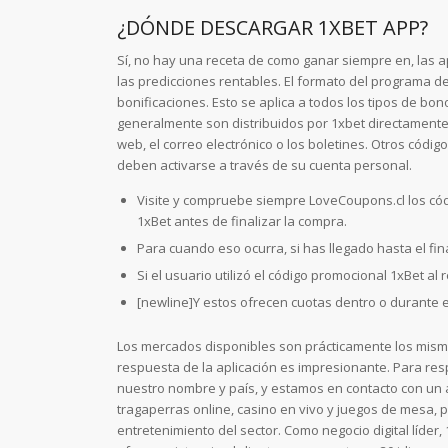
¿DÓNDE DESCARGAR 1XBET APP?
Sí, no hay una receta de como ganar siempre en, las a
las predicciones rentables. El formato del programa d
bonificaciones. Esto se aplica a todos los tipos de bo
generalmente son distribuidos por 1xbet directamente 
web, el correo electrónico o los boletines. Otros códig
deben activarse a través de su cuenta personal.
Visite y compruebe siempre LoveCoupons.cl los cód
1xBet antes de finalizar la compra.
Para cuando eso ocurra, si has llegado hasta el fin
Si el usuario utilizó el código promocional 1xBet a
[newline]Y estos ofrecen cuotas dentro o durante 
Los mercados disponibles son prácticamente los mismos 
respuesta de la aplicación es impresionante. Para res
nuestro nombre y país, y estamos en contacto con un 
tragaperras online, casino en vivo y juegos de mesa, p
entretenimiento del sector. Como negocio digital líde