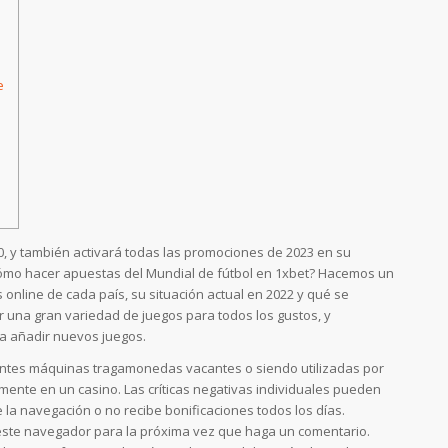
e
0, y también activará todas las promociones de 2023 en su
Cómo hacer apuestas del Mundial de fútbol en 1xbet? Hacemos un
 online de cada país, su situación actual en 2022 y qué se
r una gran variedad de juegos para todos los gustos, y
a añadir nuevos juegos.
rentes máquinas tragamonedas vacantes o siendo utilizadas por
mente en un casino. Las críticas negativas individuales pueden
la navegación o no recibe bonificaciones todos los días.
 este navegador para la próxima vez que haga un comentario.