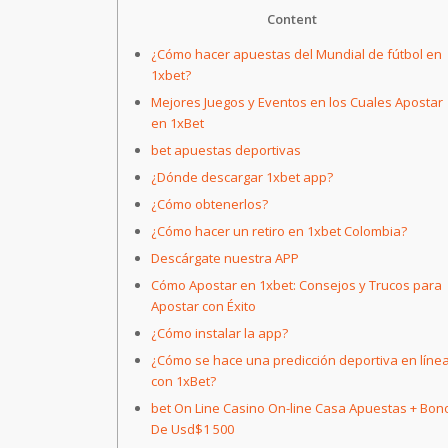
Content
¿Cómo hacer apuestas del Mundial de fútbol en
1xbet?
Mejores Juegos y Eventos en los Cuales Apostar
en 1xBet
bet apuestas deportivas
¿Dónde descargar 1xbet app?
¿Cómo obtenerlos?
¿Cómo hacer un retiro en 1xbet Colombia?
Descárgate nuestra APP
Cómo Apostar en 1xbet: Consejos y Trucos para
Apostar con Éxito
¿Cómo instalar la app?
¿Cómo se hace una predicción deportiva en líne
con 1xBet?
bet On Line Casino On-line Casa Apuestas + Bon
De Usd$1 500