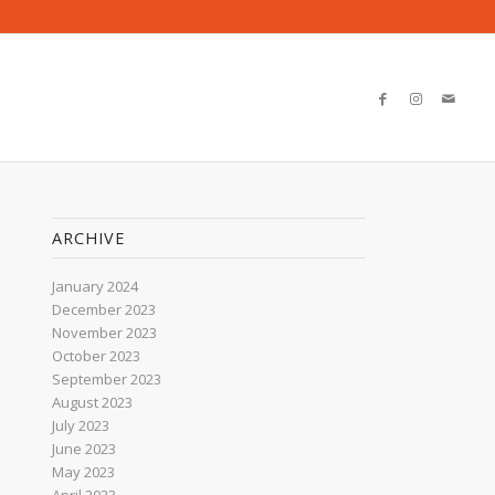
ARCHIVE
January 2024
December 2023
November 2023
October 2023
September 2023
August 2023
July 2023
June 2023
May 2023