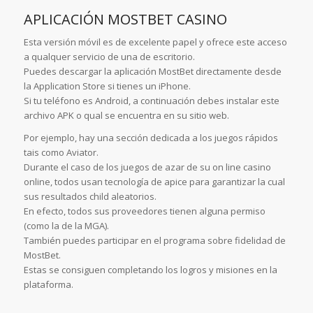
APLICACIÓN MOSTBET CASINO
Esta versión móvil es de excelente papel y ofrece este acceso
a qualquer servicio de una de escritorio.
Puedes descargar la aplicación MostBet directamente desde
la Application Store si tienes un iPhone.
Si tu teléfono es Android, a continuación debes instalar este
archivo APK o qual se encuentra en su sitio web.
Por ejemplo, hay una sección dedicada a los juegos rápidos
tais como Aviator.
Durante el caso de los juegos de azar de su on line casino
online, todos usan tecnología de apice para garantizar la cual
sus resultados child aleatorios.
En efecto, todos sus proveedores tienen alguna permiso
(como la de la MGA).
También puedes participar en el programa sobre fidelidad de
MostBet.
Estas se consiguen completando los logros y misiones en la
plataforma.