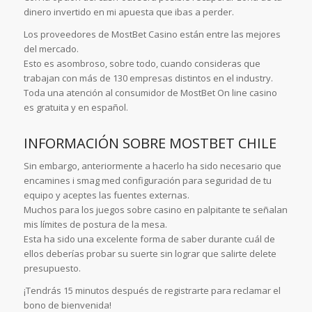
dinero invertido en mi apuesta que ibas a perder.
Los proveedores de MostBet Casino están entre las mejores
del mercado.
Esto es asombroso, sobre todo, cuando consideras que
trabajan con más de 130 empresas distintos en el industry.
Toda una atención al consumidor de MostBet On line casino
es gratuita y en español.
INFORMACIÓN SOBRE MOSTBET CHILE
Sin embargo, anteriormente a hacerlo ha sido necesario que
encamines i smag med configuración para seguridad de tu
equipo y aceptes las fuentes externas.
Muchos para los juegos sobre casino en palpitante te señalan
mis límites de postura de la mesa.
Esta ha sido una excelente forma de saber durante cuál de
ellos deberías probar su suerte sin lograr que salirte delete
presupuesto.
¡Tendrás 15 minutos después de registrarte para reclamar el
bono de bienvenida!