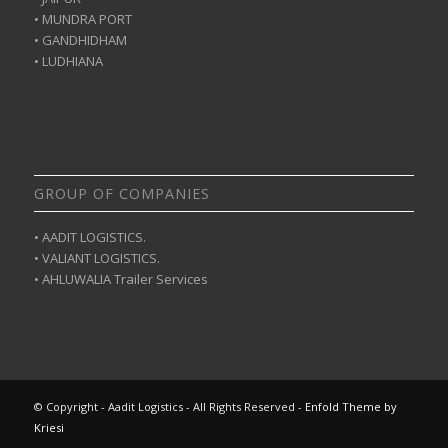
• MUNDRA PORT
• GANDHIDHAM
• LUDHIANA
GROUP OF COMPANIES
• AADIT LOGISTICS.
• VALIANT LOGISTICS.
• AHLUWALIA Trailer Services
© Copyright - Aadit Logistics - All Rights Reserved -
Enfold Theme by
Kriesi