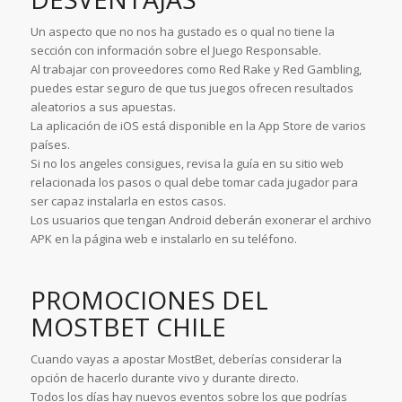
Un aspecto que no nos ha gustado es o qual no tiene la
sección con información sobre el Juego Responsable.
Al trabajar con proveedores como Red Rake y Red Gambling,
puedes estar seguro de que tus juegos ofrecen resultados
aleatorios a sus apuestas.
La aplicación de iOS está disponible en la App Store de varios
países.
Si no los angeles consigues, revisa la guía en su sitio web
relacionada los pasos o qual debe tomar cada jugador para
ser capaz instalarla en estos casos.
Los usuarios que tengan Android deberán exonerar el archivo
APK en la página web e instalarlo en su teléfono.
PROMOCIONES DEL
MOSTBET CHILE
Cuando vayas a apostar MostBet, deberías considerar la
opción de hacerlo durante vivo y durante directo.
Todos los días hay nuevos eventos sobre los que podrías