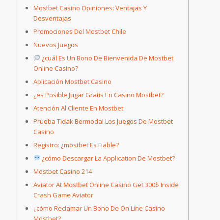
Mostbet Casino Opiniones: Ventajas Y
Desventajas
Promociones Del Mostbet Chile
Nuevos Juegos
¿cuál Es Un Bono De Bienvenida De Mostbet
Online Casino?
Aplicación Mostbet Casino
¿es Posible Jugar Gratis En Casino Mostbet?
Atención Al Cliente En Mostbet
Prueba Tidak Bermodal Los Juegos De Mostbet
Casino
Registro: ¿mostbet Es Fiable?
¿cómo Descargar La Application De Mostbet?
Mostbet Casino 214
Aviator At Mostbet Online Casino Get 300$ Inside
Crash Game Aviator
¿cómo Reclamar Un Bono De On Line Casino
Mostbet?