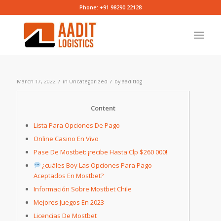
Phone: +91 98290 22128
/
/
March 17, 2022
in
Uncategorized
by
aaditlog
Content
Lista Para Opciones De Pago
Online Casino En Vivo
Pase De Mostbet: ¡recibe Hasta Clp $260 000!
¿cuáles Boy Las Opciones Para Pago
Aceptados En Mostbet?
Información Sobre Mostbet Chile
Mejores Juegos En 2023
Licencias De Mostbet