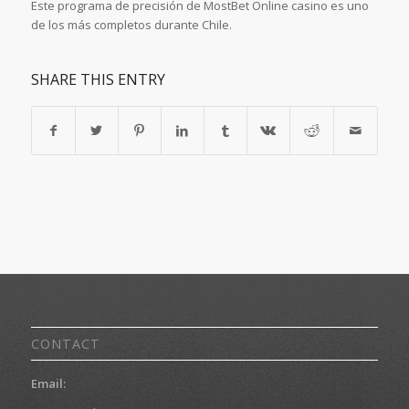
Este programa de precisión de MostBet Online casino es uno
de los más completos durante Chile.
SHARE THIS ENTRY
CONTACT
Email: