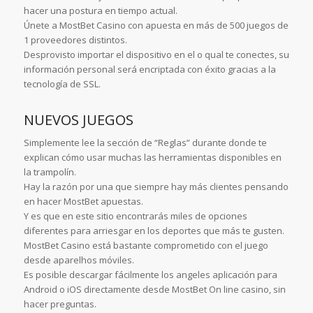
hacer una postura en tiempo actual.
Únete a MostBet Casino con apuesta en más de 500 juegos de
1 proveedores distintos.
Desprovisto importar el dispositivo en el o qual te conectes, su
información personal será encriptada con éxito gracias a la
tecnología de SSL.
NUEVOS JUEGOS
Simplemente lee la sección de “Reglas” durante donde te
explican cómo usar muchas las herramientas disponibles en
la trampolín.
Hay la razón por una que siempre hay más clientes pensando
en hacer MostBet apuestas.
Y es que en este sitio encontrarás miles de opciones
diferentes para arriesgar en los deportes que más te gusten.
MostBet Casino está bastante comprometido con el juego
desde aparelhos móviles.
Es posible descargar fácilmente los angeles aplicación para
Android o iOS directamente desde MostBet On line casino, sin
hacer preguntas.