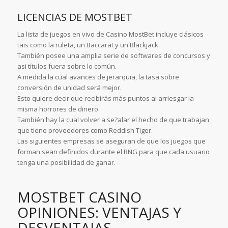
LICENCIAS DE MOSTBET
La lista de juegos en vivo de Casino MostBet incluye clásicos
tais como la ruleta, un Baccarat y un Blackjack.
También posee una amplia serie de softwares de concursos y
asi títulos fuera sobre lo común.
A medida la cual avances de jerarquia, la tasa sobre
conversión de unidad será mejor.
Esto quiere decir que recibirás más puntos al arriesgar la
misma horrores de dinero.
También hay la cual volver a se?alar el hecho de que trabajan
que tiene proveedores como Reddish Tiger.
Las siguientes empresas se aseguran de que los juegos que
forman sean definidos durante el RNG para que cada usuario
tenga una posibilidad de ganar.
MOSTBET CASINO
OPINIONES: VENTAJAS Y
DESVENTAJAS