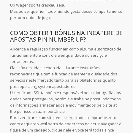
Up Wager sports cresceu seja.
Mas eu sei que nem todo mundo gosta desse comportamento
perform clube de jogo.
COMO OBTER 1 BÔNUS NA INCAPERE DE
APOSTAS PIN NUMBER UP?
A licença e regulação funcionam como alguma autorização de
funcionamento e controle weil qualidade do serviço e
ferramentas.
Elas são emitidas e exercidas durante instituições
reconhecidas que tem a função de manter a qualidade dos
serviços neste mercado tanto para as plataformas quanto
para operating system apostadores.
U certificado SSL também é responsável pela criptografia dos
dados para protege-los, porém ele trabalha possuindo todos
os informações armazenados e movimentados pelo site at
the por isso a sua importância.
Para verificar ze um site tem o certificado, compruebe zero
canto esquerdo weil barra de endereços no seu navegador a
figura de um cadeado, clique nele e você terá todas since