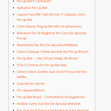
Pin-up Bet É Confiável?
Aplicativo Pin Up Bet
Cupom Para R$1 500 Afin De 1º Cadastro Zero
Pin-up Bet
Como Baixar Flag Up Bet Afin De Iphone/ios
Maneiras De Ze Registrar Na Casa De Apostas
Pin Up
Reembolso No Ano De Apostas Múltiplas
Como Começar A New Apostar Na Pin-up Brasil?
Pin Up Bet — Site Oficial Simply No Brasil
Prós E Contras Do Pin-up Bet App
Séries Sobre Zumbis Que Você Precisa Ver Em
Netflix
Suporte Ao Cliente
Pin Upward Bônus
Pin-up Bet Brasil – Comentários De Jogadores
Análise Carry Out Site De Apostas Betobet
Por Que Você Precisa Se Registrar Para Apostar