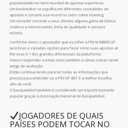
popularidade no ramo mundial de apostas esportivas.
Um bookmaker se espalha em diferentes sociedades de
apostas e constrói sua record no setor sobre iGaming.
Um corredor concede a seus clientes alguma gama de bônus
criativos e interessantes, linha de qualidade e serviços
móveis.
Conforme vimos o apostador que escolher a PIN NUMBER UP
terá boas e variadas opções para fazer since suas apostas at
the esse é 1 dos grandes diferenciais da plataforma.
Vamos responder a estas como também a várias outras neste
artigo de avaliação.
Então continue lendo para ter todas as informações que
precisa para entender se a PIN-UP. BET é a melhor escolha
afin de você.
O basquetebol também é considerado um esporte bastante
popular graças à Associação Nacional de Basquetebol.
JOGADORES DE QUAIS
PAÍSES PODEM TOCAR NO