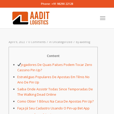
Phone: +91 98290 22128
/
/
/
April 9, 2022
0 Comments
in
Uncategorized
by
aaditlog
Content
jogadores De Quais Países Podem Tocar Zero
Cassino Pin Up?
Estratégias Populares De Apostas Em Tênis No
Ano De Pin Up
Saiba Onde Assistir Todas Since Temporadas De
The Walking Dead Online
Como Obter 1 Bônus Na Casa De Apostas Pin Up?
Faça Já Seu Cadastro Usando O Pin-up Bet App