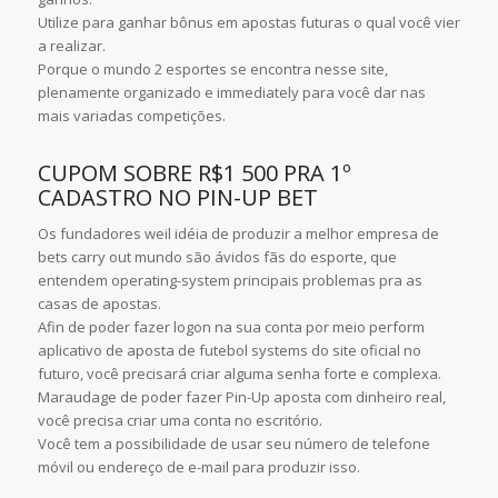
Utilize para ganhar bônus em apostas futuras o qual você vier
a realizar.
Porque o mundo 2 esportes se encontra nesse site,
plenamente organizado e immediately para você dar nas
mais variadas competições.
CUPOM SOBRE R$1 500 PRA 1º
CADASTRO NO PIN-UP BET
Os fundadores weil idéia de produzir a melhor empresa de
bets carry out mundo são ávidos fãs do esporte, que
entendem operating-system principais problemas pra as
casas de apostas.
Afin de poder fazer logon na sua conta por meio perform
aplicativo de aposta de futebol systems do site oficial no
futuro, você precisará criar alguma senha forte e complexa.
Maraudage de poder fazer Pin-Up aposta com dinheiro real,
você precisa criar uma conta no escritório.
Você tem a possibilidade de usar seu número de telefone
móvil ou endereço de e-mail para produzir isso.