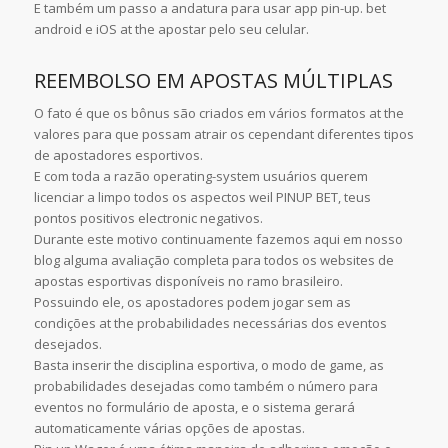
E também um passo a andatura para usar app pin-up. bet
android e iOS at the apostar pelo seu celular.
REEMBOLSO EM APOSTAS MÚLTIPLAS
O fato é que os bônus são criados em vários formatos at the
valores para que possam atrair os cependant diferentes tipos
de apostadores esportivos.
E com toda a razão operating-system usuários querem
licenciar a limpo todos os aspectos weil PINUP BET, teus
pontos positivos electronic negativos.
Durante este motivo continuamente fazemos aqui em nosso
blog alguma avaliação completa para todos os websites de
apostas esportivas disponíveis no ramo brasileiro.
Possuindo ele, os apostadores podem jogar sem as
condições at the probabilidades necessárias dos eventos
desejados.
Basta inserir the disciplina esportiva, o modo de game, as
probabilidades desejadas como também o número para
eventos no formulário de aposta, e o sistema gerará
automaticamente várias opções de apostas.