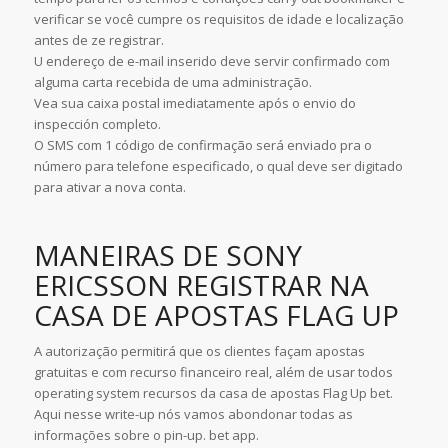
verificar se você cumpre os requisitos de idade e localização
antes de ze registrar.
U endereço de e-mail inserido deve servir confirmado com
alguma carta recebida de uma administração.
Vea sua caixa postal imediatamente após o envio do
inspección completo.
O SMS com 1 código de confirmação será enviado pra o
número para telefone especificado, o qual deve ser digitado
para ativar a nova conta.
MANEIRAS DE SONY
ERICSSON REGISTRAR NA
CASA DE APOSTAS FLAG UP
A autorização permitirá que os clientes façam apostas
gratuitas e com recurso financeiro real, além de usar todos
operating system recursos da casa de apostas Flag Up bet.
Aqui nesse write-up nós vamos abondonar todas as
informações sobre o pin-up. bet app.