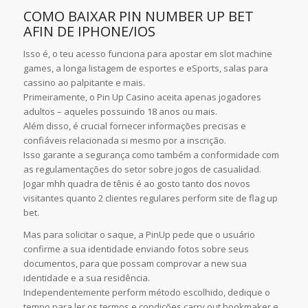
COMO BAIXAR PIN NUMBER UP BET
AFIN DE IPHONE/IOS
Isso é, o teu acesso funciona para apostar em slot machine
games, a longa listagem de esportes e eSports, salas para
cassino ao palpitante e mais.
Primeiramente, o Pin Up Casino aceita apenas jogadores
adultos – aqueles possuindo 18 anos ou mais.
Além disso, é crucial fornecer informações precisas e
confiáveis relacionada si mesmo por a inscrição.
Isso garante a segurança como também a conformidade com
as regulamentações do setor sobre jogos de casualidad.
Jogar mhh quadra de tênis é ao gosto tanto dos novos
visitantes quanto 2 clientes regulares perform site de flag up
bet.
Mas para solicitar o saque, a PinUp pede que o usuário
confirme a sua identidade enviando fotos sobre seus
documentos, para que possam comprovar a new sua
identidade e a sua residência.
Independentemente perform método escolhido, dedique o
tempo para ler os termos e condições carry out bookmaker e