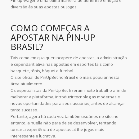
Pin up Wager é uma ótima maneira de adherirse emoção e
diversão às suas apostas ou jogos.
COMO COMEÇAR A
APOSTAR NA PIN-UP
BRASIL?
Tais como em qualquer incapere de apostas, a administração
é cependant ativa nas apostas em esportes tais como
basquete, tênis, hóquei e futebol.
O site oficial do PinUpBet no Brasil é o mais popular nesta
área atualmente.
Os especialistas da Pin-Up Bet fizeram muito trabalho afin de
melhorar a plataforma, introduzir tecnologias modernas e
novas oportunidades para seus usuários, antes de alcançar
tanto sucesso.
Portanto, agora há cada vez também usuários no site, no
entanto, a huella não para de se desenvolver, tentando
tornar a experiência de apostas at the jogos mais
interessante e lucrativa.