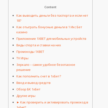
Content
Как выводить деньги без паспорта и если нет
18?
Как отыграть бонусные деньги в 1 Икс Бет
казино
Приложение 1XBET для мобильных устройств
Виды спорта и ставки на них
Промокоды 1XBET
TV Игры
Зеркало – самое удобное безопасное
решение
Как пополнить счет в 1хБет?
Ввод и вывод средств
Обзор БК 1хБет
Другие игры
► Как проверить и активировать промокод в
1xbet?