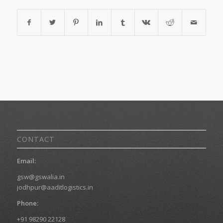
CONTACT
Email:
gsw@gswalia.in
jodhpur@aaditlogistics.in
Phone:
+91 98290 22128