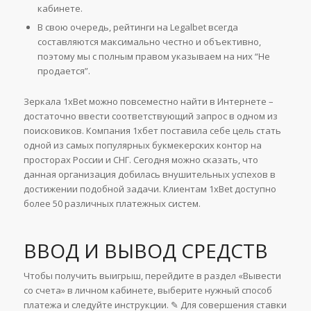
кабинете.
В свою очередь, рейтинги на Legalbet всегда
составляются максимально честно и объективно,
поэтому мы с полным правом указываем на них “Не
продается”.
Зеркала 1xBet можно повсеместно найти в Интернете –
достаточно ввести соответствующий запрос в одном из
поисковиков. Компания 1хбет поставила себе цель стать
одной из самых популярных букмекерских контор на
просторах России и СНГ. Сегодня можно сказать, что
данная организация добилась внушительных успехов в
достижении подобной задачи. Клиентам 1xBet доступно
более 50 различных платежных систем.
ВВОД И ВЫВОД СРЕДСТВ
Чтобы получить выигрыш, перейдите в раздел «Вывести
со счета» в личном кабинете, выберите нужный способ
платежа и следуйте инструкции. ✎ Для совершения ставки