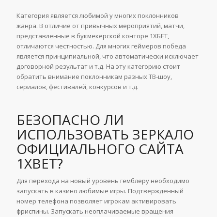
Категория является любимой у многих поклонников
жанра. В отличие от привычных мероприятий, матчи,
представленные в букмекерской конторе 1ХБЕТ,
отличаются честностью. Для многих геймеров победа
является принципиальной, что автоматически исключает
договорной результат и т.д. На эту категорию стоит
обратить внимание поклонникам разных ТВ-шоу,
сериалов, фестивалей, конкурсов и т.д.
БЕЗОПАСНО ЛИ
ИСПОЛЬЗОВАТЬ ЗЕРКАЛО
ОФИЦИАЛЬНОГО САЙТА
1XBET?
Для перехода на новый уровень гемблеру необходимо
запускать в казино любимые игры. Подтвержденный
номер телефона позволяет игрокам активировать
фриспины. Запускать неоплачиваемые вращения