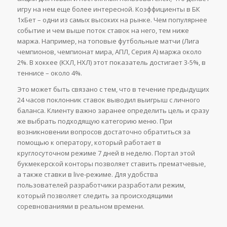
игру на нем еще более интересной. Коэффициенты в БК
1хБет – одни из самых высоких на рынке. Чем популярнее
событие и чем выше поток ставок на него, тем ниже
маржа. Например, на топовые футбольные матчи (Лига
чемпионов, чемпионат мира, АПЛ, Серия А) маржа около
2%. В хоккее (КХЛ, НХЛ) этот показатель достигает 3-5%, в
теннисе – около 4%.
Это может быть связано с тем, что в течение предыдущих
24 часов поклонник ставок выводил выигрыш с личного
баланса. Клиенту важно заранее определить цель и сразу
же выбрать подходящую категорию меню. При
возникновении вопросов достаточно обратиться за
помощью к оператору, который работает в
круглосуточном режиме 7 дней в неделю. Портал этой
букмекерской конторы позволяет ставить прематчевые,
а также ставки в live-режиме. Для удобства
пользователей разработчики разработали режим,
который позволяет следить за происходящими
соревнованиями в реальном времени.