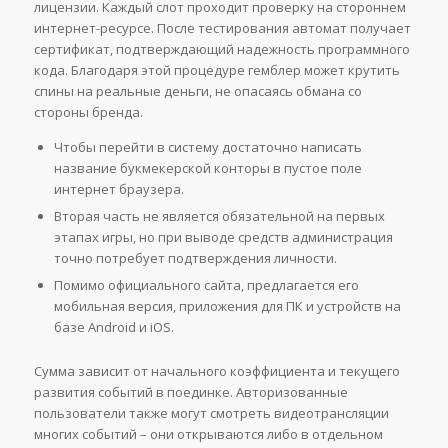
лицензии. Каждый слот проходит проверку на стороннем
интернет-ресурсе. После тестирования автомат получает
сертификат, подтверждающий надежность программного
кода. Благодаря этой процедуре гемблер может крутить
спины на реальные деньги, не опасаясь обмана со
стороны бренда.
Чтобы перейти в систему достаточно написать
название букмекерской конторы в пустое поле
интернет браузера.
Вторая часть не является обязательной на первых
этапах игры, но при выводе средств администрация
точно потребует подтверждения личности.
Помимо официального сайта, предлагается его
мобильная версия, приложения для ПК и устройств на
базе Android и iOS.
Сумма зависит от начального коэффициента и текущего
развития событий в поединке. Авторизованные
пользователи также могут смотреть видеотрансляции
многих событий – они открываются либо в отдельном