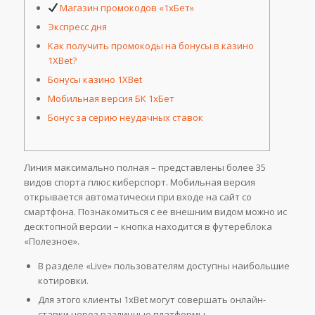
Магазин промокодов «1хБет»
Экспресс дня
Как получить промокоды на бонусы в казино
1XBet?
Бонусы казино 1XBet
Мобильная версия БК 1хБет
Бонус за серию неудачных ставок
Линия максимально полная – представлены более 35
видов спорта плюс киберспорт. Мобильная версия
открывается автоматически при входе на сайт со
смартфона. Познакомиться с ее внешним видом можно ис
десктопной версии – кнопка находится в футереблока
«Полезное».
В разделе «Live» пользователям доступны наибольшие
котировки.
Для этого клиенты 1xBet могут совершать онлайн-
ставки через различные платформы.