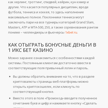
как херлинг, троттинг, спидвей, кейрин, кун кхмер и
другие. Что касается популярных дисциплин, вроде
футбола, тенниса и хоккея, то здесь наполнение
максимально полное. Поклонники тенниса могут
заключать пари на все турниры категорий Grand Slam,
Masters, ATP и WTA-500, 250, а также соревнования рангом
пониже – челленджеры и фьючерсы
1xbet ru
.
КАК ОТЫГРАТЬ БОНУСНЫЕ ДЕНЬГИ В
1 ИКС БЕТ КАЗИНО
Можно заранее ознакомиться с особенностями каждой
системы. Постоянным клиентам достаточно ввести в
соответствующие поля привычный логин и пароль.
Вы должны обратить внимание на то, что в разделе
криптовалюты страницы веб-платформы можно
открыть криптокошелек, если кликнуть по
соответствующей кнопке.
Вместо этого в поле «Промокод» вводите полученное
сочетание букв и цифр и нажимаете кнопку «Сделать