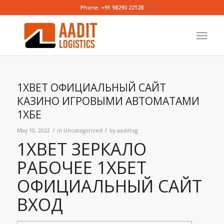
Phone: +91 98290 22128
1XBET ОФИЦИАЛЬНЫЙ САЙТ
КАЗИНО ИГРОВЫМИ АВТОМАТАМИ
1ХБЕ
/
/
May 10, 2022
in
Uncategorized
by
aaditlog
1XBET ЗЕРКАЛО
РАБОЧЕЕ 1ХБЕТ
ОФИЦИАЛЬНЫЙ САЙТ
ВХОД