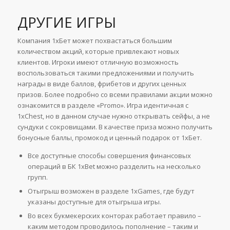
ДРУГИЕ ИГРЫ
Компания 1хБет может похвастаться большим
количеством акций, которые привлекают новых
клиентов. Игроки имеют отличную возможность
воспользоваться такими предложениями и получить
награды в виде баллов, фрибетов и других ценных
призов. Более подробно со всеми правилами акции можно
ознакомится в разделе «Promo». Игра идентичная с
1хChest, но в данном случае нужно открывать сейфы, а не
сундуки с сокровищами. В качестве приза можно получить
бонусные баллы, промокод и ценный подарок от 1хБет.
Все доступные способы совершения финансовых
операций в БК 1xBet можно разделить на несколько
групп.
Отыгрыш возможен в разделе 1xGames, где будут
указаны доступные для отыгрыша игры.
Во всех букмекерских конторах работает правило –
каким методом проводилось пополнение – таким и