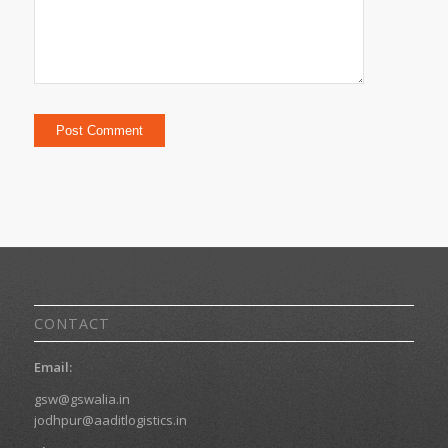
CONTACT
Email:
gsw@gswalia.in
jodhpur@aaditlogistics.in