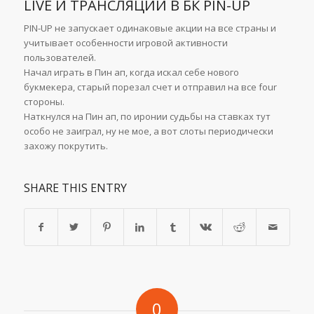
LIVE И ТРАНСЛЯЦИИ В БК PIN-UP
PIN-UP не запускает одинаковые акции на все страны и
учитывает особенности игровой активности
пользователей.
Начал играть в Пин ап, когда искал себе нового
букмекера, старый порезал счет и отправил на все four
стороны.
Наткнулся на Пин ап, по иронии судьбы на ставках тут
особо не заиграл, ну не мое, а вот слоты периодически
захожу покрутить.
SHARE THIS ENTRY
0