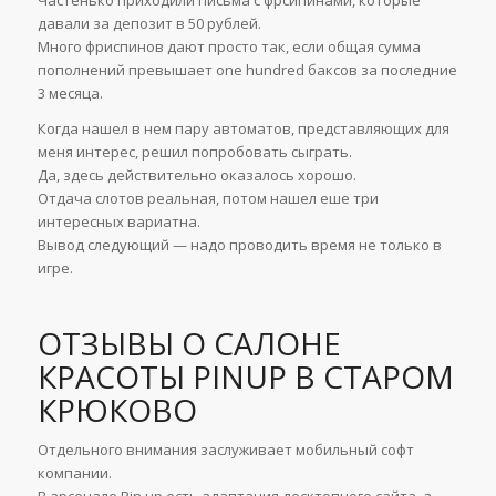
давали за депозит в 50 рублей.
Много фриспинов дают просто так, если общая сумма
пополнений превышает one hundred баксов за последние
3 месяца.
Когда нашел в нем пару автоматов, представляющих для
меня интерес, решил попробовать сыграть.
Да, здесь действительно оказалось хорошо.
Отдача слотов реальная, потом нашел еше три
интересных вариатна.
Вывод следующий — надо проводить время не только в
игре.
ОТЗЫВЫ О САЛОНЕ
КРАСОТЫ PINUP В СТАРОМ
КРЮКОВО
Отдельного внимания заслуживает мобильный софт
компании.
В арсенале Pin up есть адаптация десктопного сайта, а