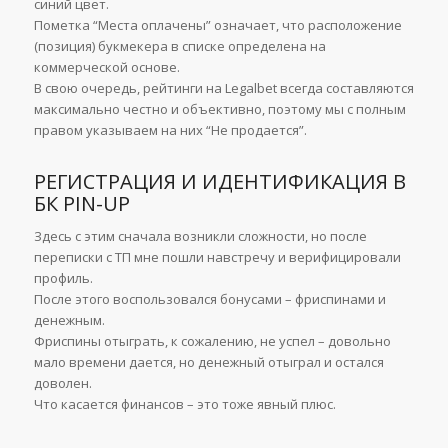
синий цвет.
Пометка “Места оплачены” означает, что расположение
(позиция) букмекера в списке определена на
коммерческой основе.
В свою очередь, рейтинги на Legalbet всегда составляются
максимально честно и объективно, поэтому мы с полным
правом указываем на них “Не продается”.
РЕГИСТРАЦИЯ И ИДЕНТИФИКАЦИЯ В
БК PIN-UP
Здесь с этим сначала возникли сложности, но после
переписки с ТП мне пошли навстречу и верифицировали
профиль.
После этого воспользовался бонусами – фриспинами и
денежным.
Фриспины отыграть, к сожалению, не успел – довольно
мало времени дается, но денежный отыграл и остался
доволен.
Что касается финансов – это тоже явный плюс.