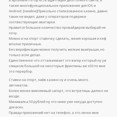
также многофункциональное приложение для IOS и
Android. [newline]Прикольно стилизованное казино, давно
таких не видел, даже у операторов подержки
соотвествующие аватарки.
Нравится большое количество провайдеров выбирай не
хочу.
Можно и на спорт ставочку сделать, линия хорошая и кеф
вполне приличные.
Без верификации можно получить мелкие выигрыши, но
только если депал.
Единственное что отталкиевает это вагер который ну уж
слишком большой на некоторые фриспины аж х50 по мне
это перербор.
Ставки на спорт, лайв казино ну и очень много
автоматов.
Более менее вменяемый сапорт, что встретишь далеко не
везде.
Минималка 50 рублей ну это ниже уже некуда доступно
для всех.
Правда приложений нет на телефон, а это лично мне