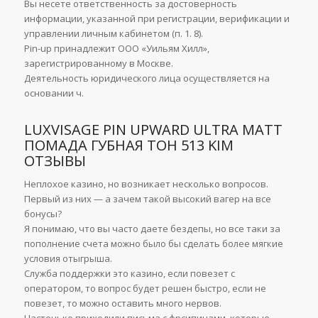
Вы несете ответственность за достоверность
информации, указанной при регистрации, верификации и
управлении личным кабинетом (п. 1. 8).
Pin-up принадлежит ООО «Уильям Хилл»,
зарегистрированному в Москве.
Деятельность юридического лица осуществляется на
основании ч.
LUXVISAGE PIN UPWARD ULTRA MATT
ПОМАДА ГУБНАЯ ТОН 513 KIM
ОТЗЫВЫ
Неплохое казино, но возникает несколько вопросов.
Первый из них — а зачем такой высокий вагер на все
бонусы?
Я понимаю, что вы часто даете бездепы, но все таки за
пополнение счета можно было бы сделать более мягкие
условия отыгрыша.
Служба поддержки это казино, если повезет с
оператором, то вопрос будет решен быстро, если не
повезет, то можно оставить много нервов.
Частенько приходили письма с фрсипинами, которые