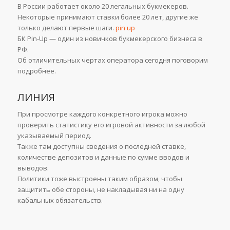
В России работает около 20 легальных букмекеров.
Некоторые принимают ставки более 20 лет, другие же
только делают первые шаги.
pin up
БК Pin-Up — один из новичков букмекерского бизнеса в
РФ.
Об отличительных чертах оператора сегодня поговорим
подробнее.
ЛИНИЯ
При просмотре каждого конкретного игрока можно
проверить статистику его игровой активности за любой
указываемый период.
Также там доступны сведения о последней ставке,
количестве депозитов и данные по сумме вводов и
выводов.
Политики тоже выстроены таким образом, чтобы
защитить обе стороны, не накладывая ни на одну
кабальных обязательств.