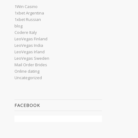
1Win Casino
1xbet Argentina
1xbet Russian
blog
Codere Italy
LeoVegas Finland
LeoVegas India
LeoVegas Irland
LeoVegas Sweden
Mail Order Brides
Online dating
Uncategorized
FACEBOOK