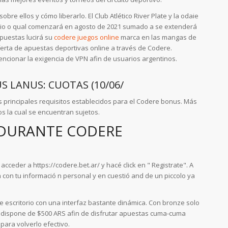
re ellos y cómo liberarlo. El Club Atlético River Plate y la odaie
nio o qual comenzará en agosto de 2021 sumado a se extenderá
apuestas lucirá su
codere juegos online
marca en las mangas de
ferta de apuestas deportivas online a través de Codere.
encionar la exigencia de VPN afin de usuarios argentinos.
S LANUS: CUOTAS (10/06/
 principales requisitos establecidos para el Codere bonus. Más
os la cual se encuentran sujetos.
DURANTE CODERE
a acceder a https://codere.bet.ar/ y hacé click en " Registrate". A
n con tu informació n personal y en cuestió and de un piccolo ya
 escritorio con una interfaz bastante dinámica. Con bronze solo
r dispone de $500 ARS afin de disfrutar apuestas cuma-cuma
ara volverlo efectivo.