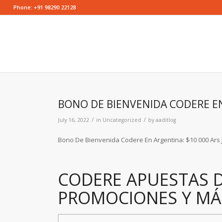
Phone: +91 98290 22128
BONO DE BIENVENIDA CODERE EN 
/
/
July 16, 2022
in
Uncategorized
by
aaditlog
Bono De Bienvenida Codere En Argentina: $10 000 Ars J
CODERE APUESTAS D
PROMOCIONES Y MÁ