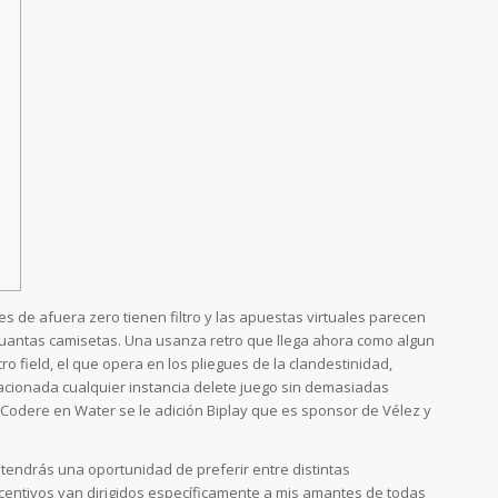
s de afuera zero tienen filtro y las apuestas virtuales parecen
cuantas camisetas. Una usanza retro que llega ahora como algun
field, el que opera en los pliegues de la clandestinidad,
acionada cualquier instancia delete juego sin demasiadas
la Codere en Water se le adición Biplay que es sponsor de Vélez y
tendrás una oportunidad de preferir entre distintas
ncentivos van dirigidos específicamente a mis amantes de todas