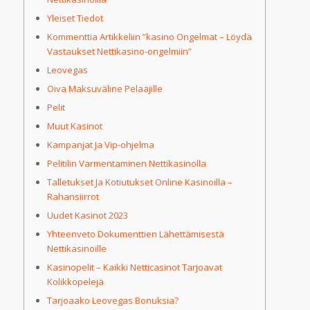
Yleiset Tiedot
Kommenttia Artikkeliin ”kasino Ongelmat – Löydä
Vastaukset Nettikasino-ongelmiin”
Leovegas
Oiva Maksuväline Pelaajille
Pelit
Muut Kasinot
Kampanjat Ja Vip-ohjelma
Pelitilin Varmentaminen Nettikasinolla
Talletukset Ja Kotiutukset Online Kasinoilla –
Rahansiirrot
Uudet Kasinot 2023
Yhteenveto Dokumenttien Lähettämisestä
Nettikasinoille
Kasinopelit – Kaikki Netticasinot Tarjoavat
Kolikkopelejä
Tarjoaako Leovegas Bonuksia?