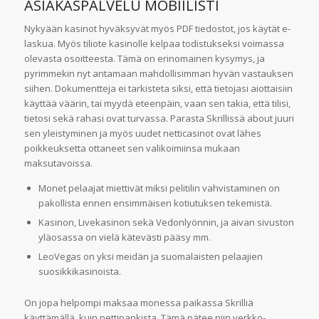
ASIAKASPALVELU MOBIILISTI
Nykyään kasinot hyväksyvät myös PDF tiedostot, jos käytät e-
laskua. Myös tiliote kasinolle kelpaa todistukseksi voimassa
olevasta osoitteesta. Tämä on erinomainen kysymys, ja
pyrimmekin nyt antamaan mahdollisimman hyvän vastauksen
siihen. Dokumentteja ei tarkisteta siksi, että tietojasi aiottaisiin
käyttää väärin, tai myydä eteenpäin, vaan sen takia, että tilisi,
tietosi sekä rahasi ovat turvassa. Parasta Skrillissä about juuri
sen yleistyminen ja myös uudet netticasinot ovat lähes
poikkeuksetta ottaneet sen valikoimiinsa mukaan
maksutavoissa.
Monet pelaajat miettivät miksi pelitilin vahvistaminen on
pakollista ennen ensimmäisen kotiutuksen tekemistä.
Kasinon, Livekasinon sekä Vedonlyönnin, ja aivan sivuston
yläosassa on vielä kätevästi pääsy mm.
LeoVegas on yksi meidän ja suomalaisten pelaajien
suosikkikasinoista.
On jopa helpompi maksaa monessa paikassa Skrilliä
käyttämällä, kuin nettipankista. Tämä pätee niin verkko-