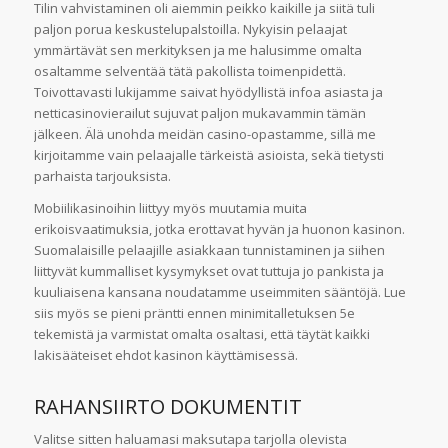
Tilin vahvistaminen oli aiemmin peikko kaikille ja siitä tuli
paljon porua keskustelupalstoilla. Nykyisin pelaajat
ymmärtävät sen merkityksen ja me halusimme omalta
osaltamme selventää tätä pakollista toimenpidettä.
Toivottavasti lukijamme saivat hyödyllistä infoa asiasta ja
netticasinovierailut sujuvat paljon mukavammin tämän
jälkeen. Älä unohda meidän casino-opastamme, sillä me
kirjoitamme vain pelaajalle tärkeistä asioista, sekä tietysti
parhaista tarjouksista.
Mobiilikasinoihin liittyy myös muutamia muita
erikoisvaatimuksia, jotka erottavat hyvän ja huonon kasinon.
Suomalaisille pelaajille asiakkaan tunnistaminen ja siihen
liittyvät kummalliset kysymykset ovat tuttuja jo pankista ja
kuuliaisena kansana noudatamme useimmiten sääntöjä. Lue
siis myös se pieni präntti ennen minimitalletuksen 5e
tekemistä ja varmistat omalta osaltasi, että täytät kaikki
lakisääteiset ehdot kasinon käyttämisessä.
RAHANSIIRTO DOKUMENTIT
Valitse sitten haluamasi maksutapa tarjolla olevista