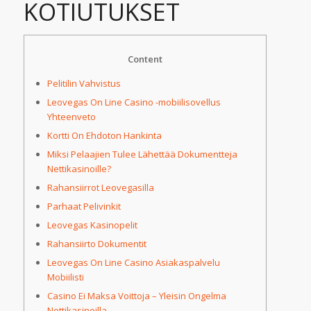
KOTIUTUKSET
Content
Pelitilin Vahvistus
Leovegas On Line Casino -mobiilisovellus
Yhteenveto
Kortti On Ehdoton Hankinta
Miksi Pelaajien Tulee Lähettää Dokumentteja
Nettikasinoille?
Rahansiirrot Leovegasilla
Parhaat Pelivinkit
Leovegas Kasinopelit
Rahansiirto Dokumentit
Leovegas On Line Casino Asiakaspalvelu
Mobiilisti
Casino Ei Maksa Voittoja – Yleisin Ongelma
Nettikasinoilla