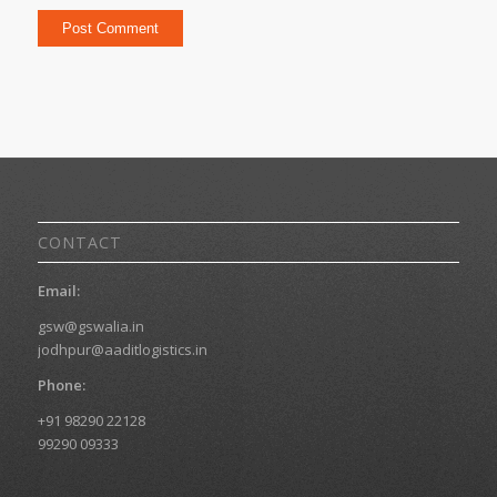
CONTACT
Email:
gsw@gswalia.in
jodhpur@aaditlogistics.in
Phone:
+91 98290 22128
99290 09333