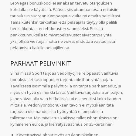
LeoVegas bonuskoodi ei ainakaan tervetulotarjouksen
kohdalla ole käytössä. Pääset siis ottamaan osaa erilaisiin
tarjouksiin suoraan Kampanjat-sivuilta tai omalta pelitililtäsi.
Tämä kuitenkin tarkoittaa, että pelaajalla täytyy olla pelitili
henkilökohtaisten ehdotusten saamiseksi. Pelkillä
pankkitunnuksilla toimivat pelisivustot eivät tarjoa yhtä
yksilöllisiä viestejä, mutta ne voivat ehdottaa vastuullista
pelaamista kaikille pelaajillensa.
PARHAAT PELIVINKIT
Siinä missä Sport tarjoaa vedonlyöjille reippaasti vaihtuvia
bonuksia, ei kasinopuolen tarjonta ole ihan yhtä laajaa.
Tavallisesti isoimmilla peliyhtiöillä on tarjota parhaat edut, ja
myös on hyvä esimerkki tästä. Vaihtuvia tarjouksia on paljon,
ja ne voivat olla vain hetkellisiä, tai esimerkiksi koko kauden
mittaisia. Vedonlyöntibonuksen tavoin ei myöskään tätä
tarjousta ole mahdollista hyödyntää e-lompakoilla
tallettaessa. Minimitalletus kaikissa talletusbonuksissa on
kymmenen euroa, ja kierrätysvaatimus on 35-kertainen.
Käytettävissä about myös englanninkielinen