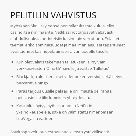
PELITILIN VAHVISTUS
Myöskään Skrill ei yleensä peri talletuksesta kuluja, ellei
casino itse niin määritä. Nettikasinot tarjoavat valtavasti
mahdollisuuksia perinteisiin kasinoihin verrattuna. Erilaiset
teemat, erikoisominaisuudet ja maailmanlaajuiset tapahtumat
ovat tuoneet kasinopelaamisen aivan uudelle tasolle.
Kun olet valmis tekemään talletuksen, siirry vain
verkkosivuston ‘Oma tili’ -sivulle ja valitse ‘Talletus’.
Blackjack, ruletti, erilaiset videopokeri-versiot, sekä tietysti
baccarat ja bingo.
Paras tarjous uusille pelaajille on ilmaista pelirahaa
netticasinolle tilin luomisen yhteydessä.
Kasinolta löytyy myös muutamia NetEntin
yksinoikeuspelejä, jotka on valmistettu nimenomaan
LeoVegasia varteen.
Asiakaspalvelu puolestaan saa kiitosta ystävällisestä