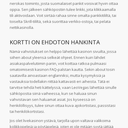
nerokas toiminto, josta suomalaiset pankit voisivat hyvin ottaa
oppia. Sen jälkeen sähköpostiin tulee linkki, jota klikkaamalla
tili aktivoidaan. Voit siirtää rahaa sinne omalta pankkitililtä, tai
toiselta Skrill-tililtä, sekä suorittaa verkko-ostoja, tai pelata
nettikasinolla.
KORTTI ON EHDOTON HANKINTA
Nämä vahvistukset on helppo lähettää kasinon sivuilta, jossa
siihen about yleensä selkeät ohjeet. Ennen kuin lähdet
asiakaspalvelutiimin pariin, voit koittaa ratkoa pulmaasi
omatoimisesti kasinon FAQ-palstan kautta. Sekin about tosin
saatavilla ainoastaan englanniksi, mutta kysymyksiä ja
vastauksia todellakin riittää kattavasti eri aiheista. Tätä ei
tarvitse tehdä heti kättelyssä, vaan LeoVegas lähettää sinulle
sähköpostia siinä vaiheessa, kun se haluaa sinun
vahvistavan sen haluamat asiat. Jos kyseessä on
henkilöllisyys, tulee sinun ottaa kuva ajokortistasi, passistasi
tai henkilökortistasi.
Jos olet livekasinon ystävä, tarjolla upon valtava valikoima
kolikkopelejä ja pöytäpelejä, joten ei ole mitään syytä jättää