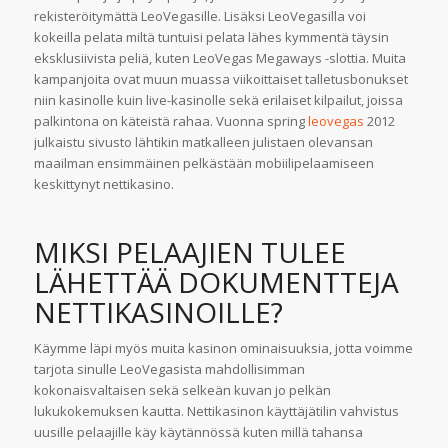
rekisteröitymättä LeoVegasille. Lisäksi LeoVegasilla voi
kokeilla pelata miltä tuntuisi pelata lähes kymmentä täysin
eksklusiivista peliä, kuten LeoVegas Megaways -slottia. Muita
kampanjoita ovat muun muassa viikoittaiset talletusbonukset
niin kasinolle kuin live-kasinolle sekä erilaiset kilpailut, joissa
palkintona on käteistä rahaa. Vuonna spring
leovegas
2012
julkaistu sivusto lähtikin matkalleen julistaen olevansan
maailman ensimmäinen pelkästään mobiilipelaamiseen
keskittynyt nettikasino.
MIKSI PELAAJIEN TULEE
LÄHETTÄÄ DOKUMENTTEJA
NETTIKASINOILLE?
Käymme läpi myös muita kasinon ominaisuuksia, jotta voimme
tarjota sinulle LeoVegasista mahdollisimman
kokonaisvaltaisen sekä selkeän kuvan jo pelkän
lukukokemuksen kautta. Nettikasinon käyttäjätilin vahvistus
uusille pelaajille käy käytännössä kuten millä tahansa