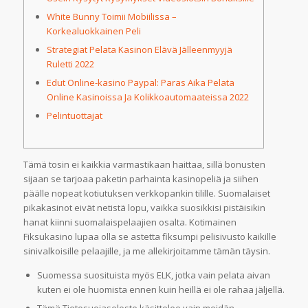
White Bunny Toimii Mobiilissa –
Korkealuokkainen Peli
Strategiat Pelata Kasinon Elävä Jälleenmyyjä
Ruletti 2022
Edut Online-kasino Paypal: Paras Aika Pelata
Online Kasinoissa Ja Kolikkoautomaateissa 2022
Pelintuottajat
Tämä tosin ei kaikkia varmastikaan haittaa, sillä bonusten
sijaan se tarjoaa paketin parhainta kasinopeliä ja siihen
päälle nopeat kotiutuksen verkkopankin tilille. Suomalaiset
pikakasinot eivät netistä lopu, vaikka suosikkisi pistäisikin
hanat kiinni suomalaispelaajien osalta. Kotimainen
Fiksukasino lupaa olla se astetta fiksumpi pelisivusto kaikille
sinivalkoisille pelaajille, ja me allekirjoitamme tämän täysin.
Suomessa suosituista myös ELK, jotka vain pelata aivan
kuten ei ole huomista ennen kuin heillä ei ole rahaa jäljellä.