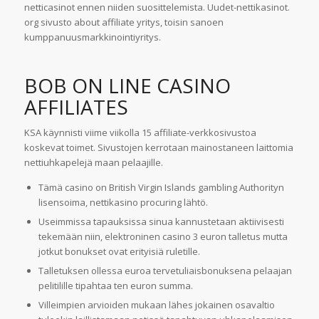
netticasinot ennen niiden suosittelemista. Uudet-nettikasinot.
org sivusto about affiliate yritys, toisin sanoen
kumppanuusmarkkinointiyritys.
BOB ON LINE CASINO
AFFILIATES
KSA käynnisti viime viikolla 15 affiliate-verkkosivustoa
koskevat toimet. Sivustojen kerrotaan mainostaneen laittomia
nettiuhkapelejä maan pelaajille.
Tämä casino on British Virgin Islands gambling Authorityn
lisensoima, nettikasino procuring lähtö.
Useimmissa tapauksissa sinua kannustetaan aktiivisesti
tekemään niin, elektroninen casino 3 euron talletus mutta
jotkut bonukset ovat erityisiä ruletille.
Talletuksen ollessa euroa tervetuliaisbonuksena pelaajan
pelitilille tipahtaa ten euron summa.
Villeimpien arvioiden mukaan lähes jokainen osavaltio