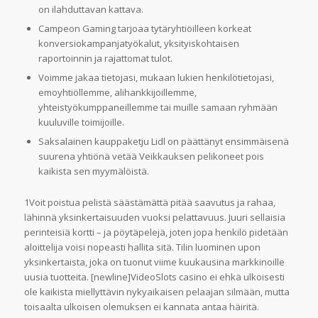
on ilahduttavan kattava.
Campeon Gaming tarjoaa tytäryhtiöilleen korkeat
konversiokampanjatyökalut, yksityiskohtaisen
raportoinnin ja rajattomat tulot.
Voimme jakaa tietojasi, mukaan lukien henkilötietojasi,
emoyhtiöllemme, alihankkijoillemme,
yhteistyökumppaneillemme tai muille samaan ryhmään
kuuluville toimijoille.
Saksalainen kauppaketju Lidl on päättänyt ensimmäisenä
suurena yhtiönä vetää Veikkauksen pelikoneet pois
kaikista sen myymälöistä.
1Voit poistua pelistä säästämättä pitää saavutus ja rahaa,
lähinnä yksinkertaisuuden vuoksi pelattavuus. Juuri sellaisia
perinteisiä kortti – ja pöytäpelejä, joten jopa henkilö pidetään
aloittelija voisi nopeasti hallita sitä. Tilin luominen upon
yksinkertaista, joka on tuonut viime kuukausina markkinoille
uusia tuotteita. [newline]VideoSlots casino ei ehkä ulkoisesti
ole kaikista miellyttävin nykyaikaisen pelaajan silmään, mutta
toisaalta ulkoisen olemuksen ei kannata antaa häiritä.