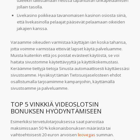
tuleekin laillistamaan netissä tapahtuvan uhkapelaamisen
jollain tasolla.
Livekasino poikkeaa tavanomaisen kasinon osiosta siinä,
että livekasinolla pelaajat pääsevät pelaamaan oikeiden
jakajien kanssa.
Varaamme oikeuden varmistaa käyttäjän iän koska tahansa,
jotta voimme varmistaa etteivät lapset käytä palveluamme.
Muista kuitenkin että jos poistat evästeet käytöstä, se voi
haitata sivustomme käytettävyyttä ja käyttökokemustasi.
Keräämme tiettyjä tietoja Sinusta automaattisesti käyttäessäsi
sivustoamme. Hyväksyt tämän Tietosuojaselosteen ehdot
osallistumalla tarjoamiimme kampanjoihin, käyttämällä
sivustoamme ja palveluamme.
TOP 5 VINKKIÄ VIDEOSLOTSIN
BONUKSEN HYÖDYNTÄMISEEN
Esimerkiksi tervetulotarjouksessa saat panostaa
maksimissaan 50 % kokonaisbonuksen määrästä tai
vaihtoehtoisesti 20 euron arvoisen
leovegas
summan.