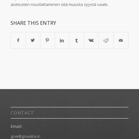
asetusten noudattaminen sitä muusta syystä vaatii.
SHARE THIS ENTRY
CONTACT
Email:
gsw@gswalia.in