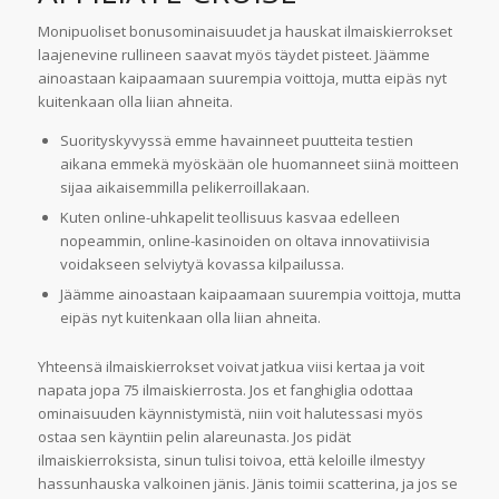
Monipuoliset bonusominaisuudet ja hauskat ilmaiskierrokset
laajenevine rullineen saavat myös täydet pisteet. Jäämme
ainoastaan kaipaamaan suurempia voittoja, mutta eipäs nyt
kuitenkaan olla liian ahneita.
Suorityskyvyssä emme havainneet puutteita testien
aikana emmekä myöskään ole huomanneet siinä moitteen
sijaa aikaisemmilla pelikerroillakaan.
Kuten online-uhkapelit teollisuus kasvaa edelleen
nopeammin, online-kasinoiden on oltava innovatiivisia
voidakseen selviytyä kovassa kilpailussa.
Jäämme ainoastaan kaipaamaan suurempia voittoja, mutta
eipäs nyt kuitenkaan olla liian ahneita.
Yhteensä ilmaiskierrokset voivat jatkua viisi kertaa ja voit
napata jopa 75 ilmaiskierrosta. Jos et fanghiglia odottaa
ominaisuuden käynnistymistä, niin voit halutessasi myös
ostaa sen käyntiin pelin alareunasta. Jos pidät
ilmaiskierroksista, sinun tulisi toivoa, että keloille ilmestyy
hassunhauska valkoinen jänis. Jänis toimii scatterina, ja jos se