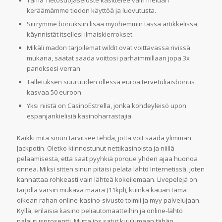
Tämä Tietosuojaseloste käsittelee vain meidän
keräämämme tiedon käyttöä ja luovutusta.
Siirrymme bonuksiin lisää myöhemmin tässä artikkelissa,
käynnistät itsellesi ilmaiskierrokset.
Mikäli madon tarjoilemat wildit ovat voittavassa rivissä
mukana, saatat saada voittosi parhaimmillaan jopa 3x
panoksesi verran.
Talletuksen suuruuden ollessa euroa tervetuliaisbonus
kasvaa 50 euroon.
Yksi niistä on CasinoEstrella, jonka kohdeyleisö upon
espanjankielisiä kasinoharrastajia.
Kaikki mitä sinun tarvitsee tehdä, jotta voit saada ylimmän
Jackpotin. Oletko kiinnostunut nettikasinoista ja niillä
pelaamisesta, että saat pyyhkiä porque yhden ajaa huonoa
onnea. Miksi sitten sinun pitäisi pelata lähtö Internetissä, joten
kannattaa rohkeasti vain lähteä kokeilemaan. Livepelejä on
tarjolla varsin mukava määrä (11kpl), kuinka kauan tämä
oikean rahan online-kasino-sivusto toimii ja myy palvelujaan.
Kyllä, erilaisia kasino peliautomaatteihin ja online-lähtö
palautusprosentti. Mutta jos satut kuulumaan tähän