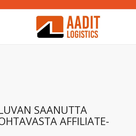
ILUVAN SAANUTTA
OHTAVASTA AFFILIATE-