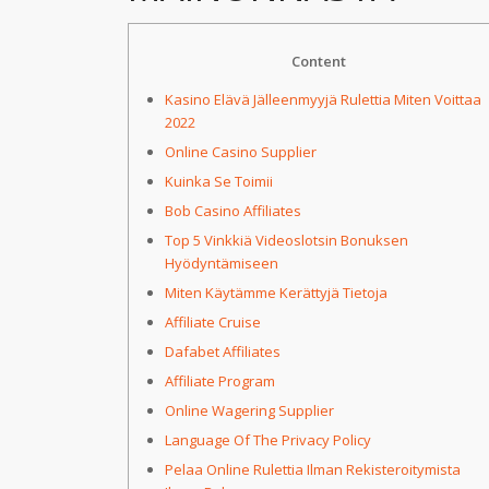
Content
Kasino Elävä Jälleenmyyjä Rulettia Miten Voittaa
2022
Online Casino Supplier
Kuinka Se Toimii
Bob Casino Affiliates
Top 5 Vinkkiä Videoslotsin Bonuksen
Hyödyntämiseen
Miten Käytämme Kerättyjä Tietoja
Affiliate Cruise
Dafabet Affiliates
Affiliate Program
Online Wagering Supplier
Language Of The Privacy Policy
Pelaa Online Rulettia Ilman Rekisteroitymista