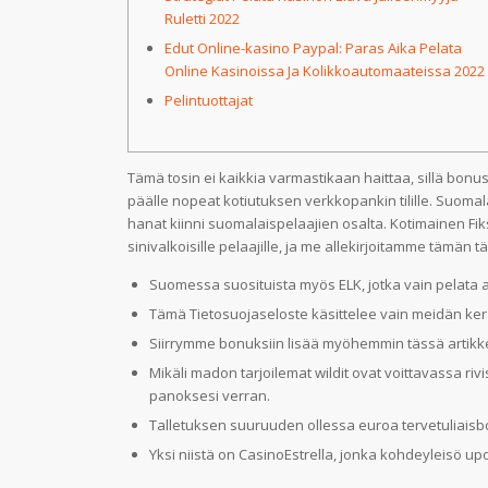
Ruletti 2022
Edut Online-kasino Paypal: Paras Aika Pelata
Online Kasinoissa Ja Kolikkoautomaateissa 2022
Pelintuottajat
Tämä tosin ei kaikkia varmastikaan haittaa, sillä bonus
päälle nopeat kotiutuksen verkkopankin tilille. Suomalai
hanat kiinni suomalaispelaajien osalta. Kotimainen Fiks
sinivalkoisille pelaajille, ja me allekirjoitamme tämän tä
Suomessa suosituista myös ELK, jotka vain pelata ai
Tämä Tietosuojaseloste käsittelee vain meidän ke
Siirrymme bonuksiin lisää myöhemmin tässä artikkeli
Mikäli madon tarjoilemat wildit ovat voittavassa ri
panoksesi verran.
Talletuksen suuruuden ollessa euroa tervetuliais
Yksi niistä on CasinoEstrella, jonka kohdeyleisö up