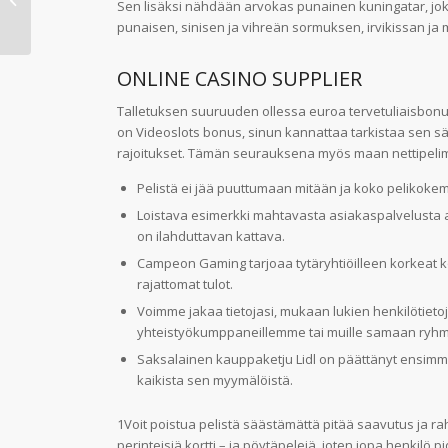
Sen lisäksi nähdään arvokas punainen kuningatar, jok
punaisen, sinisen ja vihreän sormuksen, irvikissan ja
ONLINE CASINO SUPPLIER
Talletuksen suuruuden ollessa euroa tervetuliaisbonu
on Videoslots bonus, sinun kannattaa tarkistaa sen sää
rajoitukset. Tämän seurauksena myös maan nettipelim
Pelistä ei jää puuttumaan mitään ja koko pelikoke
Loistava esimerkki mahtavasta asiakaspalvelusta a
on ilahduttavan kattava.
Campeon Gaming tarjoaa tytäryhtiöilleen korkeat k
rajattomat tulot.
Voimme jakaa tietojasi, mukaan lukien henkilötieto
yhteistyökumppaneillemme tai muille samaan ryhmää
Saksalainen kauppaketju Lidl on päättänyt ensim
kaikista sen myymälöistä.
1Voit poistua pelistä säästämättä pitää saavutus ja ra
perinteisiä kortti – ja pöytäpelejä, joten jopa henkilö pi