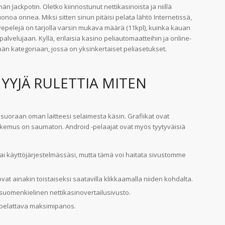
än Jackpotin. Oletko kiinnostunut nettikasinoista ja niillä
oa onnea. Miksi sitten sinun pitäisi pelata lähtö Internetissä,
vepelejä on tarjolla varsin mukava määrä (11kpl), kuinka kauan
alvelujaan. Kyllä, erilaisia kasino peliautomaatteihin ja online-
hän kategoriaan, jossa on yksinkertaiset peliasetukset.
YYJÄ RULETTIA MITEN
a suoraan oman laitteesi selaimesta käsin. Grafiikat ovat
kokemus on saumaton. Android -pelaajat ovat myös tyytyväisiä
ai käyttöjärjestelmässäsi, mutta tämä voi haitata sivustomme
vat ainakin toistaiseksi saatavilla klikkaamalla niiden kohdalta.
suomenkielinen nettikasinovertailusivusto.
on pelattava maksimipanos.