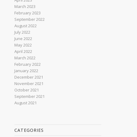
April 2023
March 2023
February 2023
September 2022
August 2022
July 2022
June 2022
May 2022
April 2022
March 2022
February 2022
January 2022
December 2021
November 2021
October 2021
September 2021
August 2021
CATEGORIES