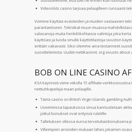
Suosittelemme, että luet ne ennen kuin luovutat he
Videoslots casino tarjoaa pelaajilleen runsaasti t
Voimme käyttää evästeiden ja muiden vastaavien teknii
parantamiseen. Tekniikat muun muassa mahdollistavat s
salasanoja muita henkilökohtaisia valintoja joka ker
käyttöäsi ja luoda sinulle käyttötilastoja sivuston käyt
erittäin vakavasti. Siksi olemme aina testanneet suo
suosittelemista. Uudet-nettikasinot. org sivusto about 
BOB ON LINE CASINO AF
KSA käynnisti viime viikolla 15 affiliate-verkkosivust
nettiuhkapelejä maan pelaajille.
Tämä casino on British Virgin Islands gambling Auth
Useimmissa tapauksissa sinua kannustetaan aktiivi
jotkut bonukset ovat erityisiä ruletille.
Talletuksen ollessa euroa tervetuliaisbonuksena pe
Villeimpien arvioiden mukaan lähes jokainen osava