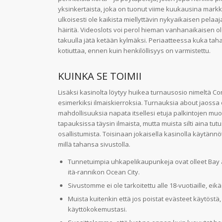
yksinkertaista, joka on tuonut viime kuukausina markki
ulkoisesti ole kaikista miellyttävin nykyaikaisen pela
häiritä. Videoslots voi perol hieman vanhanaikaisen ol
takuulla jätä ketään kylmäksi. Periaatteessa kuka tahans
kotiuttaa, ennen kuin henkilöllisyys on varmistettu.
KUINKA SE TOIMII
Lisäksi kasinolta löytyy huikea turnausosio nimeltä Conf
esimerkiksi ilmaiskierroksia. Turnauksia about jaossa o
mahdollisuuksia napata itsellesi etuja palkintojen m
tapauksissa täysin ilmaista, mutta muista silti aina tu
osallistumista. Toisinaan jokaisella kasinolla käytännöt
millä tahansa sivustolla.
Tunnetuimpia uhkapelikaupunkeja ovat olleet Bay 
itä-rannikon Ocean City.
Sivustomme ei ole tarkoitettu alle 18-vuotiaille, eikä
Muista kuitenkin että jos poistat evästeet käytöstä
käyttökokemustasi.